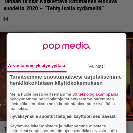
Tänään tv:ssä: Koskettava kotimainen elokuva
vuodelta 2020 – ”Tehty isolla sydämellä”
Arvostamme yksityisyyttäsi
Valintasi
Tarvitsemme suostumuksesi tarjotaksemme
henkilökohtaisen käyttökokemuksen
Me ja huolellisesti valitsemamme
88 teknologiakumppania
hyödynnämme henkilötietoja tarjotaksemme paremman
käyttäjäkokemuksen sekä kohdentaaksemme sisältöä ja
mainoksia.
Hyväksymällä suostut tietojesi käyttöön seuraavasti
Käytämme laitetunnisteita ja tallennamme evästeitä
Täällä pelattiin lauantain Loton ja Jokerin isot
laitteellesi saadaksemme tietoja esimerkiksi sivuista, joilla