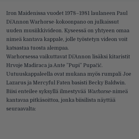
Iron Maidenissa vuodet 1978–1981 laulaneen Paul
Di’Annon Warhorse-kokoonpano on julkaissut
uuden musiikkivideon. Kyseessä on yhtyeen omaa
nimeä kantava kappale, jolle työstetyn videon voit
katsastaa tuosta alempaa.
Warhorsessa vaikuttavat Di’Annon lisäksi kitaristit
Hrvoje Madiraca ja Ante ”Pupi” Pupačić.
Uutuuskappaleella ovat mukana myös rumpali Joe
Lazarus ja Mercyful Faten basisti Becky Baldwin.
Biisi enteilee syksyllä ilmestyvää
Warhorse
-nimeä
kantavaa pitkäsoittoa, jonka biisilista näyttää
seuraavalta: