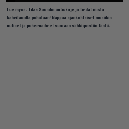
Lue myös:
Tilaa Soundin uutiskirje ja tiedät mistä
kahvitauolla puhutaan! Nappaa ajankohtaiset musiikin
uutiset ja puheenaiheet suoraan sähköpostiin tästä.