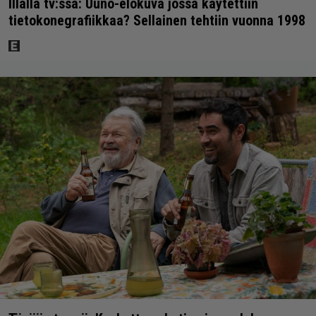
Illalla tv:ssä: Uuno-elokuva jossa käytettiin
tietokonegrafiikkaa? Sellainen tehtiin vuonna 1998