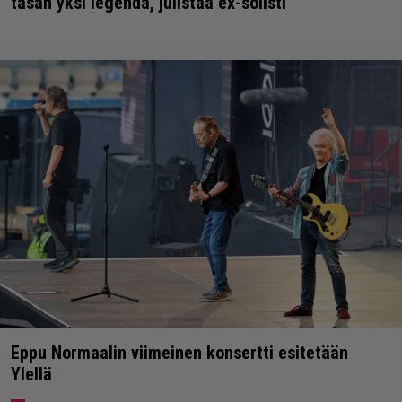
tasan yksi legenda, julistaa ex-solisti
Eppu Normaalin viimeinen konsertti esitetään
Ylellä