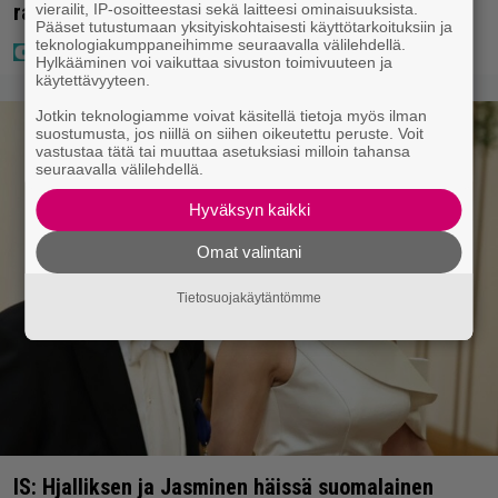
rahat – Tokmannilla, ABC:lla, netissä…
vierailit, IP-osoitteestasi sekä laitteesi ominaisuuksista.
Pääset tutustumaan yksityiskohtaisesti käyttötarkoituksiin ja
teknologiakumppaneihimme seuraavalla välilehdellä.
Hylkääminen voi vaikuttaa sivuston toimivuuteen ja
käytettävyyteen.
Jotkin teknologiamme voivat käsitellä tietoja myös ilman
suostumusta, jos niillä on siihen oikeutettu peruste. Voit
vastustaa tätä tai muuttaa asetuksiasi milloin tahansa
seuraavalla välilehdellä.
Hyväksyn kaikki
Omat valintani
Tietosuojakäytäntömme
IS: Hjalliksen ja Jasminen häissä suomalainen