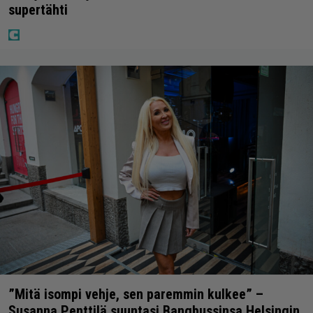
supertähti
”Mitä isompi vehje, sen paremmin kulkee” –
Susanna Penttilä suuntasi Bangbussinsa Helsingin