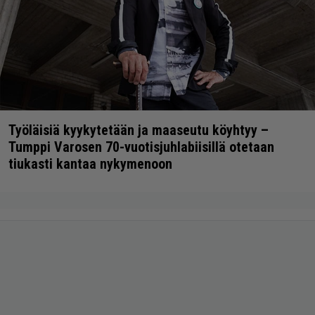
Työläisiä kyykytetään ja maaseutu köyhtyy –
Tumppi Varosen 70-vuotisjuhlabiisillä otetaan
tiukasti kantaa nykymenoon