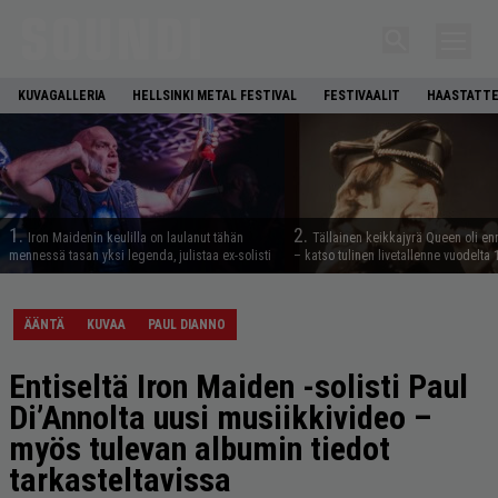
KUVAGALLERIA
HELLSINKI METAL FESTIVAL
FESTIVAALIT
HAASTATTE
1.
2.
Iron Maidenin keulilla on laulanut tähän
Tällainen keikkajyrä Queen oli e
mennessä tasan yksi legenda, julistaa ex-solisti
– katso tulinen livetallenne vuodelta
ÄÄNTÄ
KUVAA
PAUL DIANNO
Entiseltä Iron Maiden -solisti Paul
Di’Annolta uusi musiikkivideo –
myös tulevan albumin tiedot
tarkasteltavissa