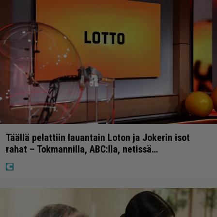
Täällä pelattiin lauantain Loton ja Jokerin isot
rahat – Tokmannilla, ABC:lla, netissä…