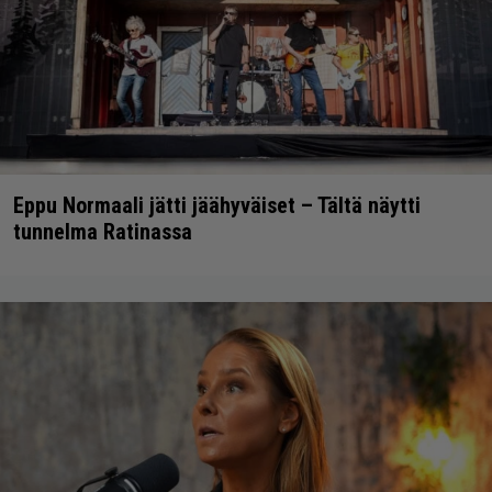
Eppu Normaali jätti jäähyväiset – Tältä näytti
tunnelma Ratinassa