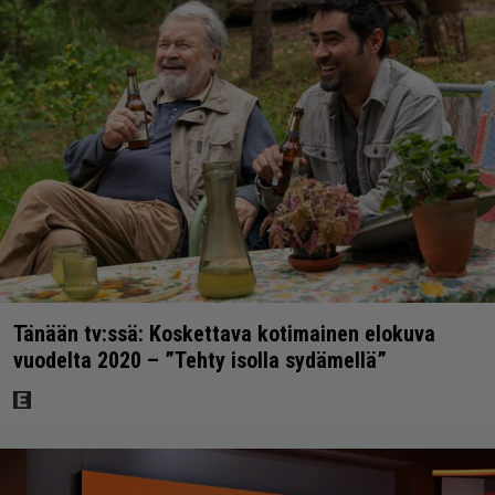
Tänään tv:ssä: Koskettava kotimainen elokuva
vuodelta 2020 – ”Tehty isolla sydämellä”