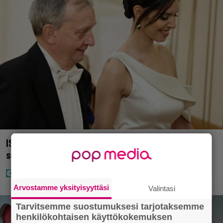
IS: Hjalliksen ja Jasminen häissä suomalainen
supertähti
Arvostamme yksityisyyttäsi
Valintasi
Tarvitsemme suostumuksesi tarjotaksemme
henkilökohtaisen käyttökokemuksen