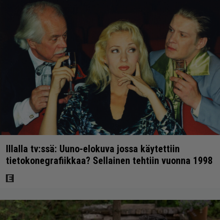
Illalla tv:ssä: Uuno-elokuva jossa käytettiin
tietokonegrafiikkaa? Sellainen tehtiin vuonna 1998