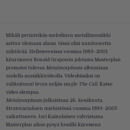
Mikäli perinteikäs melodinen metallimusiikki
sattuu olemaan alaasi, tässä olisi uunituoretta
nähtävää. Helloweenissa vuosina 1989–2001
kitaroineen Ronald Grapowin johtama Masterplan
promotoi tulevaa
Metalmorphosis
-albumiaan
uudella musiikkivideolla. Videobiisiksi on
valikoitunut levyn neljäs single
The Call
. Katso
video alempaa.
Metalmorphosis
julkaistaan 26. kesäkuuta.
Stratovariuksen miehistössä vuosina 1993–2005
vaikuttaneen Jari Kainulaisen vahvistama
Masterplan aikoo pysyä kesällä kiireisenä