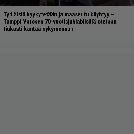
Työläisiä kyykytetään ja maaseutu köyhtyy –
Tumppi Varosen 70-vuotisjuhlabiisillä otetaan
tiukasti kantaa nykymenoon