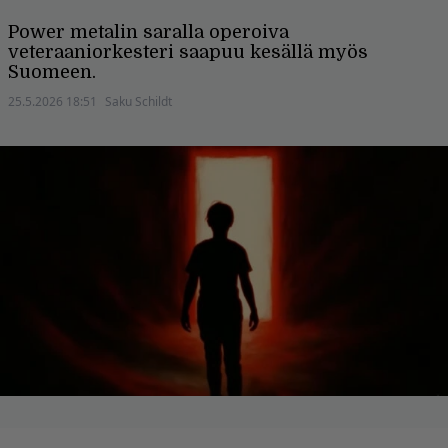
Power metalin saralla operoiva
veteraaniorkesteri saapuu kesällä myös
Suomeen.
25.5.2026 18:51
Saku Schildt