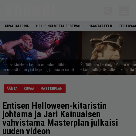
KUVAGALLERIA
HELLSINKI METAL FESTIVAL
HAASTATTELU
FESTIVAA
1.
2.
Iron Maidenin keulilla on laulanut tähän
Tällainen keikkajyrä Queen oli e
mennessä tasan yksi legenda, julistaa ex-solisti
– katso tulinen livetallenne vuodelta
ÄÄNTÄ
KUVAA
MASTERPLAN
Entisen Helloween-kitaristin
johtama ja Jari Kainuaisen
vahvistama Masterplan julkaisi
uuden videon