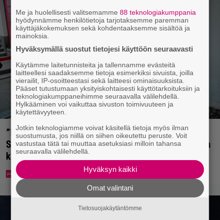
Me ja huolellisesti valitsemamme
88 teknologiakumppania
hyödynnämme henkilötietoja tarjotaksemme paremman
käyttäjäkokemuksen sekä kohdentaaksemme sisältöä ja
mainoksia.
Hyväksymällä suostut tietojesi käyttöön seuraavasti
Käytämme laitetunnisteita ja tallennamme evästeitä
laitteellesi saadaksemme tietoja esimerkiksi sivuista, joilla
vierailit, IP-osoitteestasi sekä laitteesi ominaisuuksista.
Pääset tutustumaan yksityiskohtaisesti käyttötarkoituksiin ja
teknologiakumppaneihimme seuraavalla välilehdellä.
Hylkääminen voi vaikuttaa sivuston toimivuuteen ja
käytettävyyteen.
Jotkin teknologiamme voivat käsitellä tietoja myös ilman
”Mitä isompi vehje, sen paremmin kulkee” –
suostumusta, jos niillä on siihen oikeutettu peruste. Voit
Susanna Penttilä suuntasi Bangbussinsa Helsingin
vastustaa tätä tai muuttaa asetuksiasi milloin tahansa
seuraavalla välilehdellä.
keskustaan
Hyväksyn kaikki
Omat valintani
Tietosuojakäytäntömme