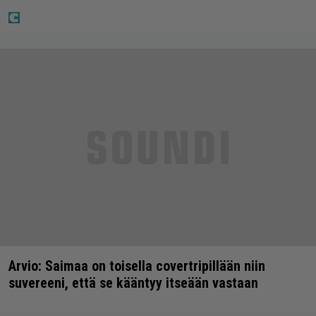
Arvio: Saimaa on toisella covertripillään niin
suvereeni, että se kääntyy itseään vastaan