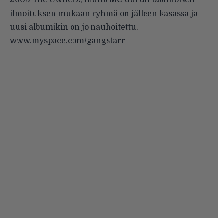
2003 The Ownerz, mutta MC Gurun taannoisen
ilmoituksen mukaan ryhmä on jälleen kasassa ja
uusi albumikin on jo nauhoitettu.
www.myspace.com/gangstarr