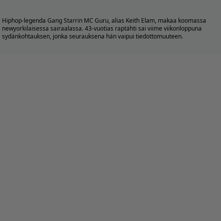
Hiphop-legenda Gang Starrin MC Guru, alias Keith Elam, makaa koomassa
newyorkilaisessa sairaalassa. 43-vuotias raptähti sai viime viikonloppuna
sydänkohtauksen, jonka seurauksena hän vaipui tiedottomuuteen.