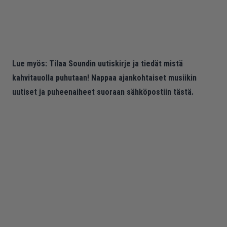
Lue myös:
Tilaa Soundin uutiskirje ja tiedät mistä
kahvitauolla puhutaan! Nappaa ajankohtaiset musiikin
uutiset ja puheenaiheet suoraan sähköpostiin tästä.