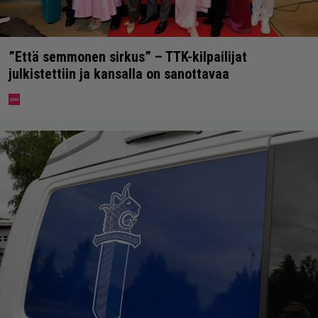
”Että semmonen sirkus” – TTK-kilpailijat
julkistettiin ja kansalla on sanottavaa