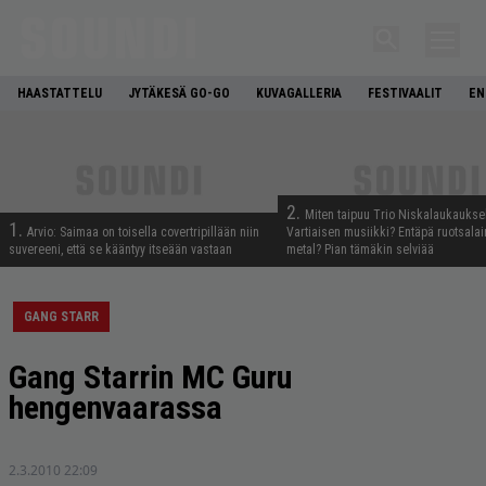
HAASTATTELU
JYTÄKESÄ GO-GO
KUVAGALLERIA
FESTIVAALIT
EN
2.
Miten taipuu Trio Niskalaukaukse
1.
Arvio: Saimaa on toisella covertripillään niin
Vartiaisen musiikki? Entäpä ruotsala
suvereeni, että se kääntyy itseään vastaan
metal? Pian tämäkin selviää
GANG STARR
Gang Starrin MC Guru
hengenvaarassa
2.3.2010 22:09