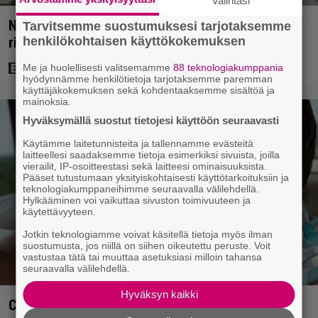
Valintasi
Nyt Netflixissä: Yksi viime vuosien parhaista
Tarvitsemme suostumuksesi tarjotaksemme
rikossarjoista – IMDB-arvio 8,8
henkilökohtaisen käyttökokemuksen
Me ja huolellisesti valitsemamme
88 teknologiakumppania
hyödynnämme henkilötietoja tarjotaksemme paremman
käyttäjäkokemuksen sekä kohdentaaksemme sisältöä ja
mainoksia.
Hyväksymällä suostut tietojesi käyttöön seuraavasti
Käytämme laitetunnisteita ja tallennamme evästeitä
laitteellesi saadaksemme tietoja esimerkiksi sivuista, joilla
vierailit, IP-osoitteestasi sekä laitteesi ominaisuuksista.
Pääset tutustumaan yksityiskohtaisesti käyttötarkoituksiin ja
teknologiakumppaneihimme seuraavalla välilehdellä.
Hylkääminen voi vaikuttaa sivuston toimivuuteen ja
käytettävyyteen.
Jotkin teknologiamme voivat käsitellä tietoja myös ilman
suostumusta, jos niillä on siihen oikeutettu peruste. Voit
vastustaa tätä tai muuttaa asetuksiasi milloin tahansa
seuraavalla välilehdellä.
Hyväksyn kaikki
Clint Eastwood näytti Kevin Costnerille kaapin