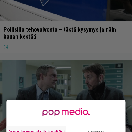
Poliisilla tehovalvonta – tästä kysymys ja näin
kauan kestää
Arvostamme yksityisyyttäsi