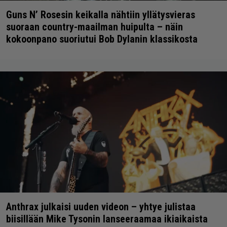
Guns N’ Rosesin keikalla nähtiin yllätysvieras
suoraan country-maailman huipulta – näin
kokoonpano suoriutui Bob Dylanin klassikosta
Anthrax julkaisi uuden videon – yhtye julistaa
biisillään Mike Tysonin lanseeraamaa ikiaikaista