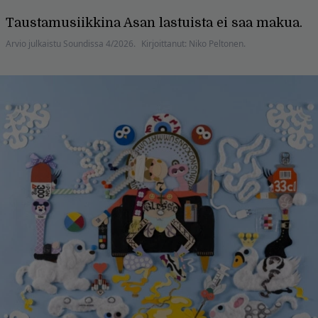
Taustamusiikkina Asan lastuista ei saa makua.
Arvio julkaistu Soundissa 4/2026.
Kirjoittanut: Niko Peltonen.