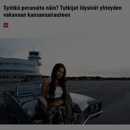
Syötkö perunoita näin? Tutkijat löysivät yhteyden
vakavaan kansansairauteen