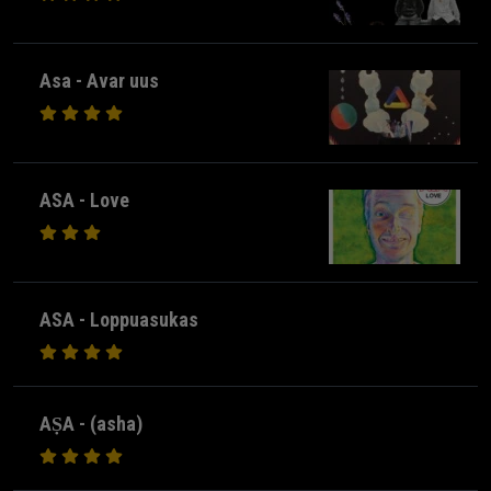
Asa - Avar uus
ASA - Love
ASA - Loppuasukas
AṢA - (asha)