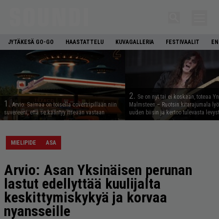
JYTÄKESÄ GO-GO
HAASTATTELU
KUVAGALLERIA
FESTIVAALIT
EN
2.
Se on nyt tai ei koskaan, toteaa Y
1.
Arvio: Saimaa on toisella covertripillään niin
Malmsteen – Ruotsin kitarajumala ly
suvereeni, että se kääntyy itseään vastaan
uuden biisin ja kertoo tulevasta levys
MIELIPIDE
ASA
Arvio: Asan Yksinäisen perunan
lastut edellyttää kuulijalta
keskitty­miskykyä ja korvaa
nyansseille