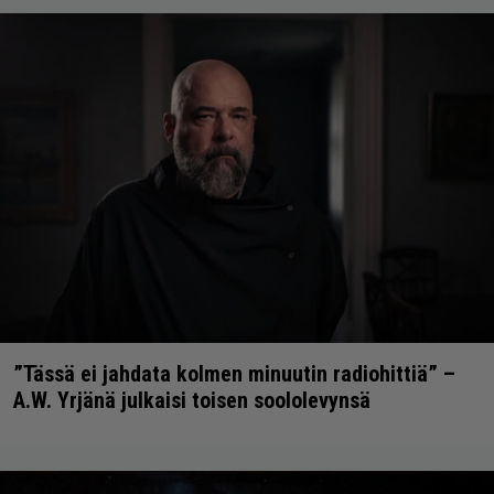
”Tässä ei jahdata kolmen minuutin radiohittiä” –
A.W. Yrjänä julkaisi toisen soololevynsä