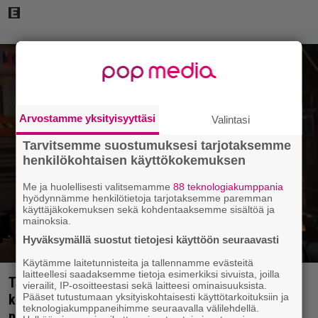
Arvostamme yksityisyyttäsi
Valintasi
Tarvitsemme suostumuksesi tarjotaksemme
henkilökohtaisen käyttökokemuksen
Me ja huolellisesti valitsemamme
88 teknologiakumppania
hyödynnämme henkilötietoja tarjotaksemme paremman
käyttäjäkokemuksen sekä kohdentaaksemme sisältöä ja
mainoksia.
Hyväksymällä suostut tietojesi käyttöön seuraavasti
Käytämme laitetunnisteita ja tallennamme evästeitä
laitteellesi saadaksemme tietoja esimerkiksi sivuista, joilla
Tänään tv:ssä: Steven Spielbergin ja Tom Cruisen
vierailit, IP-osoitteestasi sekä laitteesi ominaisuuksista.
Pääset tutustumaan yksityiskohtaisesti käyttötarkoituksiin ja
kaveruus loppui 21 vuotta sitten – Syynä Cruisen
teknologiakumppaneihimme seuraavalla välilehdellä.
nolo käytös