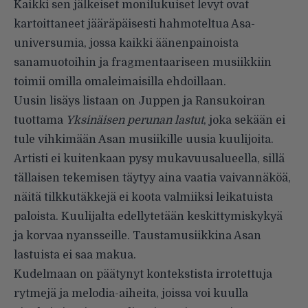
Kaikki sen jälkeiset monilukuiset levyt ovat
kartoittaneet jääräpäi­sesti hahmoteltua Asa-
universumia, jossa kaikki äänenpainoista
sanamuotoihin ja fragmentaariseen musiikkiin
toimii omilla omaleimai­silla ehdoillaan.
Uusin lisäys listaan on Juppen ja Ransukoiran
tuottama
Yksinäisen perunan lastut
, joka sekään ei
tule vihkimään Asan musiikille uusia kuulijoita.
Artisti ei kuitenkaan pysy mukavuusalueella, sillä
tällai­sen tekemisen täytyy aina vaatia vaivannäköä,
näitä tilkkutäkkejä ei koota valmiiksi leikatuista
paloista. Kuulijalta edellytetään keskitty­miskykyä
ja korvaa nyansseille. Taustamusiikkina Asan
lastuista ei saa makua.
Kudelmaan on päätynyt kon­tekstista irrotettuja
rytmejä ja melodia-aiheita, joissa voi kuulla