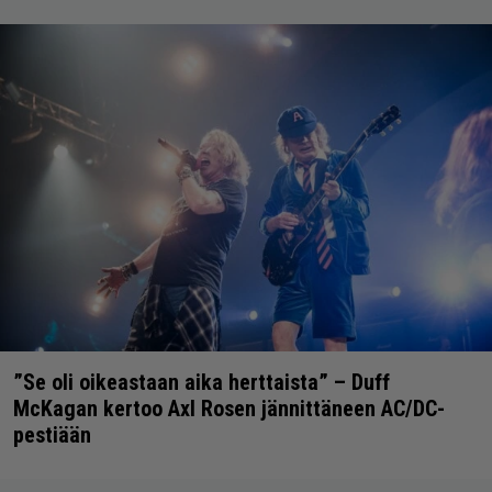
”Se oli oikeastaan aika herttaista” – Duff
McKagan kertoo Axl Rosen jännittäneen AC/DC-
pestiään