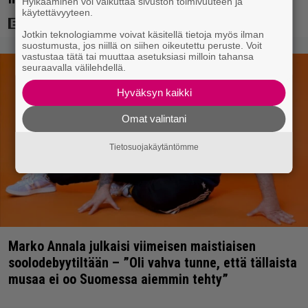
Hylkääminen voi vaikuttaa sivuston toimivuuteen ja
käytettävyyteen.
Jotkin teknologiamme voivat käsitellä tietoja myös ilman
suostumusta, jos niillä on siihen oikeutettu peruste. Voit
vastustaa tätä tai muuttaa asetuksiasi milloin tahansa
seuraavalla välilehdellä.
Hyväksyn kaikki
Omat valintani
Tietosuojakäytäntömme
Marko Annala julkaisi viimeisen maistiaisen
soolodebyytiltään – ”Oli vahva tunne, että tällaista
musaa ei oo Suomessa aiemmin tehty”