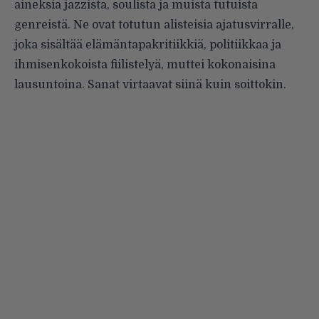
aineksia jazzista, soulista ja muista tutuista
genreistä. Ne ovat totutun alisteisia ajatusvirralle,
joka sisäl­tää elämäntapakritiikkiä, politiikkaa ja
ihmisenkokoista fiilistelyä, muttei kokonaisina
lausuntoina. Sanat vir­taavat siinä kuin soittokin.