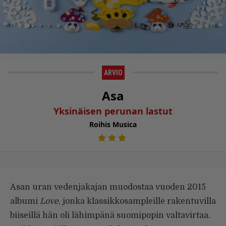
ARVIO
Asa
Yksinäisen perunan lastut
Roihis Musica
Asan uran vedenja­kajan muodostaa vuoden 2015
albumi
Love
, jonka klassikkosampleille rakentuvilla
biiseillä hän oli lähimpänä suomipopin valtavirtaa.