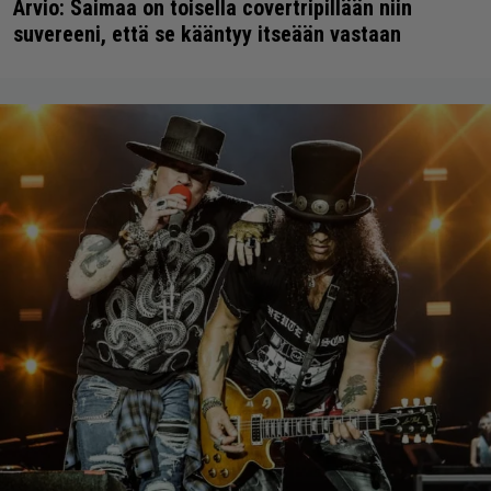
Arvio: Saimaa on toisella covertripillään niin
suvereeni, että se kääntyy itseään vastaan