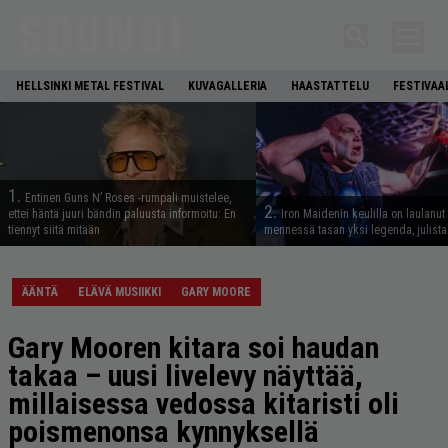
HELLSINKI METAL FESTIVAL
KUVAGALLERIA
HAASTATTELU
FESTIVAA
1.
Entinen Guns N’ Roses -rumpali muistelee,
2.
ettei häntä juuri bändin paluusta informoitu: En
Iron Maidenin keulilla on laulanut
tiennyt siitä mitään
mennessä tasan yksi legenda, julistaa
ÄÄNTÄ
ELÄVÄ MUSIIKKI
GARY MOORE
Gary Mooren kitara soi haudan
takaa – uusi livelevy näyttää,
millaisessa vedossa kitaristi oli
poismenonsa kynnyksellä