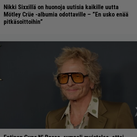
Nikki Sixxillä on huonoja uutisia kaikille uutta
Mötley Crüe -albumia odottaville – ”En usko enää
pitkäsoittoihin”