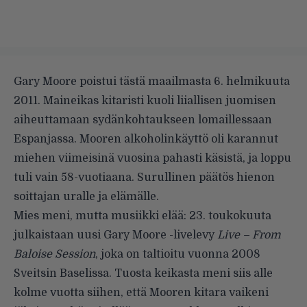
Gary Moore poistui tästä maailmasta 6. helmikuuta
2011. Maineikas kitaristi kuoli liiallisen juomisen
aiheuttamaan sydänkohtaukseen lomaillessaan
Espanjassa. Mooren alkoholinkäyttö oli karannut
miehen viimeisinä vuosina pahasti käsistä, ja loppu
tuli vain 58-vuotiaana. Surullinen päätös hienon
soittajan uralle ja elämälle.
Mies meni, mutta musiikki elää: 23. toukokuuta
julkaistaan uusi Gary Moore -livelevy
Live – From
Baloise Session
, joka on taltioitu vuonna 2008
Sveitsin Baselissa. Tuosta keikasta meni siis alle
kolme vuotta siihen, että Mooren kitara vaikeni