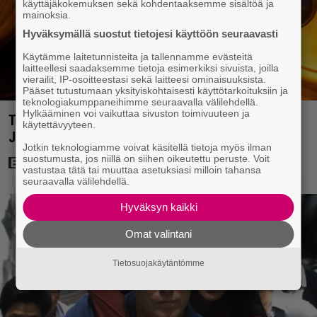
käyttäjäkokemuksen sekä kohdentaaksemme sisältöä ja
mainoksia.
Hyväksymällä suostut tietojesi käyttöön seuraavasti
Käytämme laitetunnisteita ja tallennamme evästeitä
laitteellesi saadaksemme tietoja esimerkiksi sivuista, joilla
vierailit, IP-osoitteestasi sekä laitteesi ominaisuuksista.
Pääset tutustumaan yksityiskohtaisesti käyttötarkoituksiin ja
teknologiakumppaneihimme seuraavalla välilehdellä.
Hylkääminen voi vaikuttaa sivuston toimivuuteen ja
Tänään tv:ssä: Vuoden 2023 megaelokuva luottaa
käytettävyyteen.
Jason Stathamin karismaan
Jotkin teknologiamme voivat käsitellä tietoja myös ilman
suostumusta, jos niillä on siihen oikeutettu peruste. Voit
vastustaa tätä tai muuttaa asetuksiasi milloin tahansa
seuraavalla välilehdellä.
Hyväksyn kaikki
Omat valintani
Tietosuojakäytäntömme