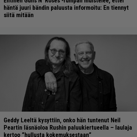
Entinen Guns N’ Roses -rumpali muistelee, ettei
häntä juuri bändin paluusta informoitu: En tiennyt
siitä mitään
Geddy Leeltä kysyttiin, onko hän tuntenut Neil
Peartin läsnäoloa Rushin paluukiertueella – laulaja
kertoo ”hullusta kokemuksestaan”