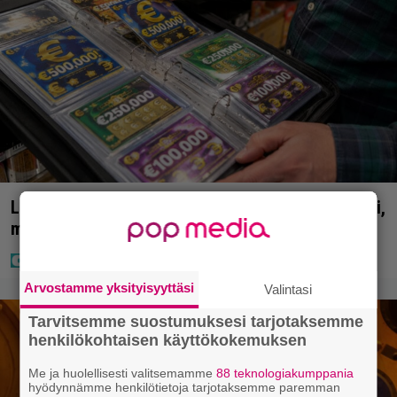
Lapset ostivat isälle lahjaksi arvan – päävoitto tuli,
mutta miten sitten kävikään
Arvostamme yksityisyyttäsi
Valintasi
Tarvitsemme suostumuksesi tarjotaksemme
henkilökohtaisen käyttökokemuksen
Me ja huolellisesti valitsemamme
88 teknologiakumppania
hyödynnämme henkilötietoja tarjotaksemme paremman