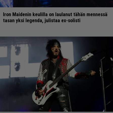
Iron Maidenin keulilla on laulanut tähän mennessä
tasan yksi legenda, julistaa ex-solisti