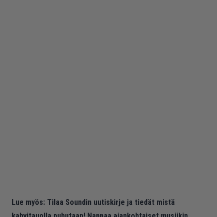
Lue myös:
Tilaa Soundin uutiskirje ja tiedät mistä
kahvitauolla puhutaan! Nappaa ajankohtaiset musiikin