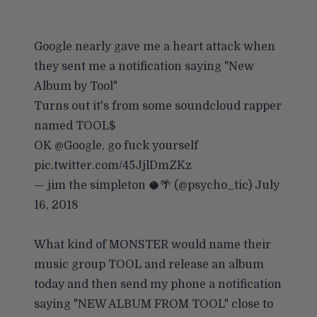
Google nearly gave me a heart attack when
they sent me a notification saying "New
Album by Tool"
Turns out it's from some soundcloud rapper
named TOOL$
OK
@Google
, go fuck yourself
pic.twitter.com/45JjlDmZKz
— jim the simpleton 🥥🌴 (@psycho_tic)
July
16, 2018
What kind of MONSTER would name their
music group TOOL and release an album
today and then send my phone a notification
saying "NEW ALBUM FROM TOOL" close to