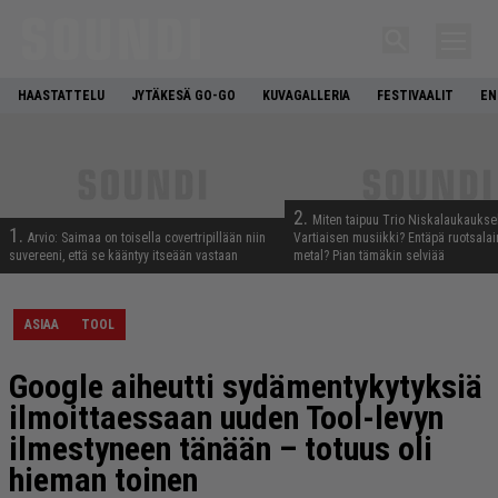
HAASTATTELU
JYTÄKESÄ GO-GO
KUVAGALLERIA
FESTIVAALIT
EN
2.
Miten taipuu Trio Niskalaukaukse
1.
Arvio: Saimaa on toisella covertripillään niin
Vartiaisen musiikki? Entäpä ruotsala
suvereeni, että se kääntyy itseään vastaan
metal? Pian tämäkin selviää
ASIAA
TOOL
Google aiheutti sydämentykytyksiä
ilmoittaessaan uuden Tool-levyn
ilmestyneen tänään – totuus oli
hieman toinen