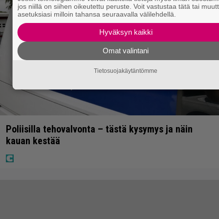
jos niillä on siihen oikeutettu peruste. Voit vastustaa tätä tai muut
asetuksiasi milloin tahansa seuraavalla välilehdellä.
Hyväksyn kaikki
Omat valintani
Tietosuojakäytäntömme
Poliisilla tehovalvonta – tästä kysymys ja näin
kauan kestää