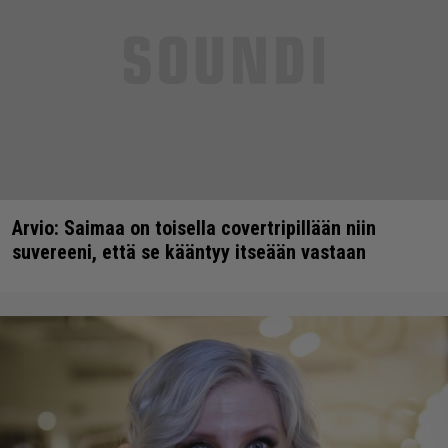
Arvio: Saimaa on toisella covertripillään niin
suvereeni, että se kääntyy itseään vastaan