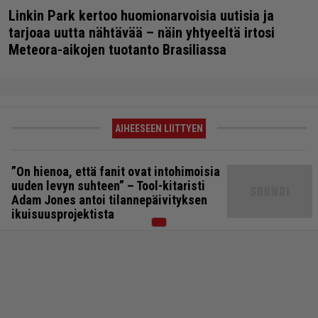
Linkin Park kertoo huomionarvoisia uutisia ja
tarjoaa uutta nähtävää – näin yhtyeeltä irtosi
Meteora-aikojen tuotanto Brasiliassa
AIHEESEEN LIITTYEN
”On hienoa, että fanit ovat intohimoisia
uuden levyn suhteen” – Tool-kitaristi
Adam Jones antoi tilannepäivityksen
ikuisuusprojektista