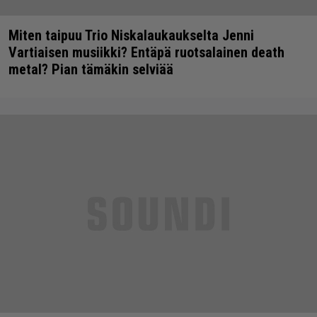
Miten taipuu Trio Niskalaukaukselta Jenni
Vartiaisen musiikki? Entäpä ruotsalainen death
metal? Pian tämäkin selviää