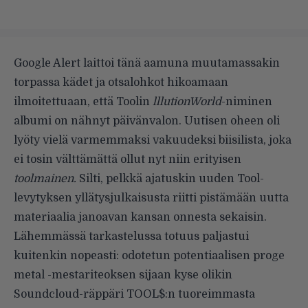
Google Alert laittoi tänä aamuna muutamassakin
torpassa kädet ja otsalohkot hikoamaan
ilmoitettuaan, että Toolin
lllutionWorld
-niminen
albumi on nähnyt päivänvalon. Uutisen oheen oli
lyöty vielä varmemmaksi vakuudeksi biisilista, joka
ei tosin välttämättä ollut nyt niin erityisen
toolmainen.
Silti, pelkkä ajatuskin uuden Tool-
levytyksen yllätysjulkaisusta riitti pistämään uutta
materiaalia janoavan kansan onnesta sekaisin.
Lähemmässä tarkastelussa totuus paljastui
kuitenkin nopeasti: odotetun potentiaalisen proge
metal -mestariteoksen sijaan kyse olikin
Soundcloud-räppäri TOOL$:n tuoreimmasta