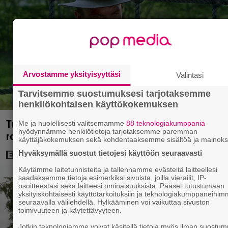
Arvostamme yksityisyyttäsi
Valintasi
Tarvitsemme suostumuksesi tarjotaksemme
henkilökohtaisen käyttökokemuksen
Tuleva videopelielokuva jäi Sam Neillin viimeiseksi
Me ja huolellisesti valitsemamme
88 teknologiakumppania
hyödynnämme henkilötietoja tarjotaksemme paremman
rooliksi
käyttäjäkokemuksen sekä kohdentaaksemme sisältöä ja mainoks
Hyväksymällä suostut tietojesi käyttöön seuraavasti
Käytämme laitetunnisteita ja tallennamme evästeitä laitteellesi
saadaksemme tietoja esimerkiksi sivuista, joilla vierailit, IP-
osoitteestasi sekä laitteesi ominaisuuksista. Pääset tutustumaan
yksityiskohtaisesti käyttötarkoituksiin ja teknologiakumppaneihi
seuraavalla välilehdellä. Hylkääminen voi vaikuttaa sivuston
toimivuuteen ja käytettävyyteen.
Jotkin teknologiamme voivat käsitellä tietoja myös ilman suostum