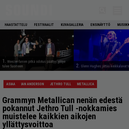
HAASTATTELU
FESTIVAALIT
KUVAGALLERIA
ENSINÄYTTÖ
MUSIIK
1.
Weezer-fanien pitkä odotus päättyy: yhtye
2.
tulee Suomeen
Glenn Hughes jättää keikkalavat t
ASIAA
IAN ANDERSON
JETHRO TULL
METALLICA
Grammyn Metallican nenän edestä
pokannut Jethro Tull -nokkamies
muistelee kaikkien aikojen
yllättysvoittoa