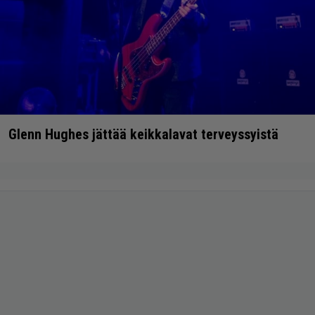
Glenn Hughes jättää keikkalavat terveyssyistä