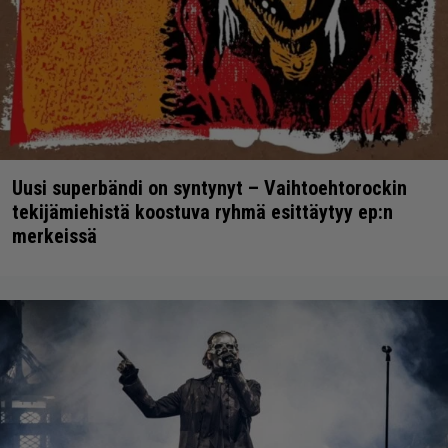
Uusi superbändi on syntynyt – Vaihtoehtorockin
tekijämiehistä koostuva ryhmä esittäytyy ep:n
merkeissä