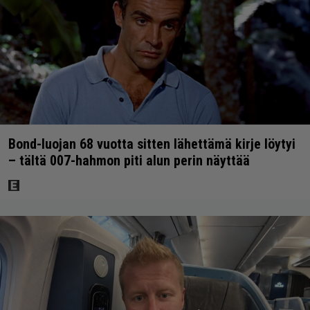
Bond-luojan 68 vuotta sitten lähettämä kirje löytyi
– tältä 007-hahmon piti alun perin näyttää