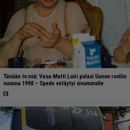
Tänään tv:ssä: Vesa-Matti Loiri palasi Uunon rooliin
vuonna 1998 – Spede vetäytyi sivummalle