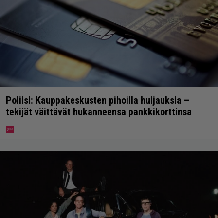
Poliisi: Kauppakeskusten pihoilla huijauksia –
tekijät väittävät hukanneensa pankkikorttinsa