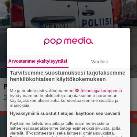
Arvostamme yksityisyyttäsi
Valintasi
Tarvitsemme suostumuksesi tarjotaksemme
henkilökohtaisen käyttökokemuksen
Poliisilla surullinen ilta Kuopiossa eilen
Me ja huolellisesti valitsemamme
88 teknologiakumppania
hyödynnämme henkilötietoja tarjotaksemme paremman
käyttäjäkokemuksen sekä kohdentaaksemme sisältöä ja
mainoksia.
Hyväksymällä suostut tietojesi käyttöön seuraavasti
Käytämme laitetunnisteita ja tallennamme evästeitä
laitteellesi saadaksemme tietoja esimerkiksi sivuista, joilla
vierailit, IP-osoitteestasi sekä laitteesi ominaisuuksista.