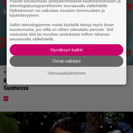
Pääset tutustumaan yksityiskohtaisesti käyttötarkoituksiin ja
teknologiakumppaneihimme seuraavalla välilehdellä.
Hylkääminen voi vaikuttaa sivuston toimivuuteen ja
käytettävyyteen.
Jotkin teknologiamme voivat käsitellä tietoja myös ilman
suostumusta, jos niillä on siihen oikeutettu peruste. Voit
vastustaa tätä tai muuttaa asetuksiasi milloin tahansa
seuraavalla välilehdellä.
Hyväksyn kaikki
Omat valintani
”Nukuimme kaikki viisi samassa huoneessa” –
Tietosuojakäytäntömme
Renny Harlinin perhe vietti unelmien kesän
Suomessa