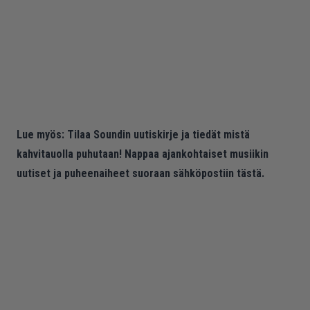
Lue myös:
Tilaa Soundin uutiskirje ja tiedät mistä
kahvitauolla puhutaan! Nappaa ajankohtaiset musiikin
uutiset ja puheenaiheet suoraan sähköpostiin tästä.