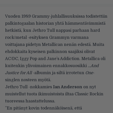
Vuoden 1989 Grammy-juhlallisuuksissa todistettiin
palkintogaalan historian yhtä hämmentävimmistä
hetkistä, kun Jethro Tull nappasi parhaan hard
rock/metal -esityksen Grammyn varmana
voittajana pidetyn Metallican nenän edestä.
Muita
ehdokkaita kyseisen palkinnon saajiksi olivat
AC/DC, Iggy Pop and Jane’s Addiction. Metallica oli
kuitenkin ylivoimainen ennakkosuosikki
…And
Justice for All
-albumin ja siltä irrotetun
One
-
singlen nosteen myötä.
Jethro Tull -nokkamies
Ian Anderson
on nyt
muistellut tuota ikimuistoista iltaa
Classic Rockin
tuoreessa haastattelussa.
”En pitänyt kovin todennäköisenä, että