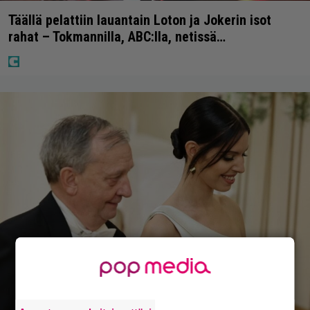
Täällä pelattiin lauantain Loton ja Jokerin isot
rahat – Tokmannilla, ABC:lla, netissä…