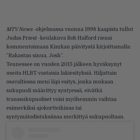
MTV News
-ohjelmassa vuonna 1998 kaapista tullut
Judas Priest -keulakuva Rob Halford riensi
kommentoimaan Kiszkan päivitystä kirjoittamalla:
”Rakastan sinua, Josh”.
Tennessee on vuoden 2015 jälkeen
hyväksynyt
useita HLBT-vastaisia lakiesityksiä
. Hiljattain
osavaltiossa meni läpi esitys, jonka mukaan
sukupuoli määrittyy syntyessä, eivätkä
transsukupuoliset voisi myöhemmin vaihtaa
esimerkiksi ajokortteihinsa tai
syntymätodistuksiinsa merkittyä sukupuoltaan.