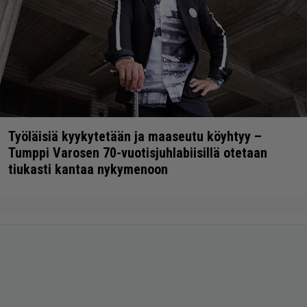
Työläisiä kyykytetään ja maaseutu köyhtyy –
Tumppi Varosen 70-vuotisjuhlabiisillä otetaan
tiukasti kantaa nykymenoon