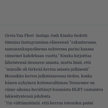
Greta Van Fleet -laulaja Josh Kiszka tiedotti
tiistaina Instagramissa eläneensä ”rakastavassa,
samansukupuolisessa suhteessa parini kanssa
viimeiset kahdeksan vuotta.” Kiszka kirjoittaa
läheistensä tienneen asiasta, mutta lisää, että
”minulle oli tärkeää kertoa asiasta julkisesti”.
Muusikko kertoo julkistaneensa tiedon, koska
hänen nykyinen kotiosavaltionsa Tennessee on
viime aikoina herättänyt huomiota HLBT-vastaisten
lakiesitystensä johdosta.
”On välttämätöntä, että kerron totuuden paitsi