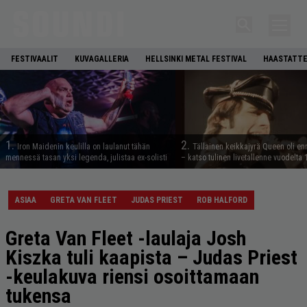
FESTIVAALIT
KUVAGALLERIA
HELLSINKI METAL FESTIVAL
HAASTATTE
1.
2.
Iron Maidenin keulilla on laulanut tähän
Tällainen keikkajyrä Queen oli e
mennessä tasan yksi legenda, julistaa ex-solisti
– katso tulinen livetallenne vuodelta
ASIAA
GRETA VAN FLEET
JUDAS PRIEST
ROB HALFORD
Greta Van Fleet -laulaja Josh
Kiszka tuli kaapista – Judas Priest
-keulakuva riensi osoittamaan
tukensa