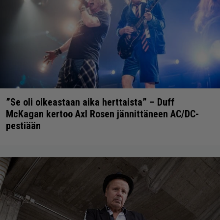
”Se oli oikeastaan aika herttaista” – Duff
McKagan kertoo Axl Rosen jännittäneen AC/DC-
pestiään