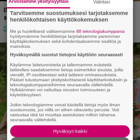
Arvostamme yksityisyyttäsi
Valintasi
IS: Hjalliksen ja Jasminen häissä suomalainen
Tarvitsemme suostumuksesi tarjotaksemme
supertähti
henkilökohtaisen käyttökokemuksen
Me ja huolellisesti valitsemamme
88 teknologiakumppania
hyödynnämme henkilötietoja tarjotaksemme paremman
käyttäjäkokemuksen sekä kohdentaaksemme sisältöä ja
mainoksia.
Hyväksymällä suostut tietojesi käyttöön seuraavasti
Käytämme laitetunnisteita ja tallennamme evästeitä
laitteellesi saadaksemme tietoja esimerkiksi sivuista, joilla
vierailit, IP-osoitteestasi sekä laitteesi ominaisuuksista.
Pääset tutustumaan yksityiskohtaisesti käyttötarkoituksiin ja
teknologiakumppaneihimme seuraavalla välilehdellä.
Hylkääminen voi vaikuttaa sivuston toimivuuteen ja
käytettävyyteen.
Jotkin teknologiamme voivat käsitellä tietoja myös ilman
suostumusta, jos niillä on siihen oikeutettu peruste. Voit
vastustaa tätä tai muuttaa asetuksiasi milloin tahansa
seuraavalla välilehdellä.
Hyväksyn kaikki