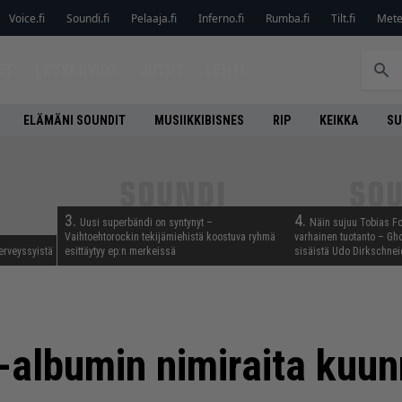
Voice.fi
Soundi.fi
Pelaaja.fi
Inferno.fi
Rumba.fi
Tilt.fi
Metel
ET
LEVYARVIOT
JUTUT
LEHTI
ELÄMÄNI SOUNDIT
MUSIIKKIBISNES
RIP
KEIKKA
SU
3.
4.
Uusi superbändi on syntynyt –
Näin sujuu Tobias Fo
Vaihtoehtorockin tekijämiehistä koostuva ryhmä
varhainen tuotanto – Gho
erveyssyistä
esittäytyy ep:n merkeissä
sisäistä Udo Dirkschnei
-albumin nimiraita kuu