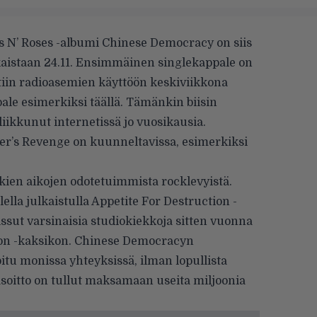
s N’ Roses -albumi Chinese Democracy on siis
kaistaan 24.11. Ensimmäinen singlekappale on
tiin radioasemien käyttöön keskiviikkona
pale esimerkiksi
täällä
. Tämänkin biisin
i liikkunut internetissä jo vuosikausia.
er’s Revenge on kuunneltavissa, esimerkiksi
ien aikojen odotetuimmista rocklevyistä.
lla julkaistulla Appetite For Destruction -
aissut varsinaisia studiokiekkoja sitten vuonna
ion -kaksikon. Chinese Democracyn
tu monissa yhteyksissä, ilman lopullista
äsoitto on tullut maksamaan useita miljoonia