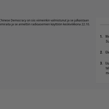
Chinese Democracy on siis viimeinkin valmistunut ja se julkaistaan
iraita ja se annettiin radioasemien käyttöön keskiviikkona 22.10.
We
S
Gl
Uu
te
me