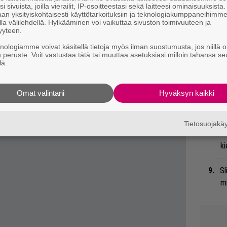
ould on jo lohkaissut seuraavan
i sivuista, joilla vierailit, IP-osoitteestasi sekä laitteesi ominaisuuksista
Me
an yksityiskohtaisesti käyttötarkoituksiin ja teknologiakumppaneihimm
ertainment Weeklylle
koskien uutta levyä (tätä
la välilehdellä. Hylkääminen voi vaikuttaa sivuston toimivuuteen ja
yyteen.
n oleellista):
Bl
 made strange bedfellows. When they asked
knologiamme voivat käsitellä tietoja myös ilman suostumusta, jos niillä o
ja
u peruste. Voit vastustaa tätä tai muuttaa asetuksiasi milloin tahansa se
Chapel, they didn’t say, ’Can you do it in the
lä.
Mi
ke their numbers. Great art sometimes takes
Jo
Omat valintani
Hyväksyn kaikki
va
”U
Tietosuojak
s
ki
Sl
mi