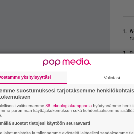
We
t
Gl
Uu
Va
vostamme yksityisyyttäsi
Valintasi
ry
semme suostumuksesi tarjotaksemme henkilökohtai
ökokemuksen
Nä
tu
lellisesti valitsemamme
88 teknologiakumppania
hyödynnämme henkilö
semme paremman käyttäjäkokemuksen sekä kohdentaaksemme sisältöä
Di
a.
ällä suostut tietojesi käyttöön seuraavasti
Li
ta
laitetunnisteita ja tallennamme evästeitä laitteellesi saadaksemme tie