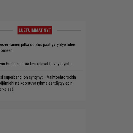
LUETUIMMAT NYT
ezer-fanien pitkä odotus päättyy: yhtye tulee
uomeen
enn Hughes jättää keikkalavat terveyssyistä
si superbändi on syntynyt – Vaihtoehtorockin
kijämiehistä koostuva ryhmä esittäytyy ep:n
rkeissä