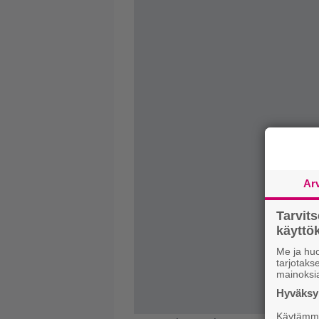
Ar
Tarvit
käytt
Me ja huo
tarjotak
mainoksi
Hyväksym
Käytämme 