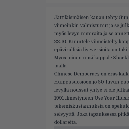
Jättiläismäisen kauan tehty Gun
viimeinkin valmistunut ja se jul
myös levyn nimiraita ja se annet
22.10. Kuuntele viimeistelty kap
epävirallisia liveversioita on tok
Myös toinen uusi kappale Shackl
täällä
.
Chinese Democracy on eräs kaikk
Huippusuosioon jo 80-luvun puole
levyllä noussut yhtye ei ole julk
1991 ilmestyneen Use Your Illus
tekemiskustannuksia on spekuloi
selvyyttä. Joka tapauksessa pitk
dollareita.