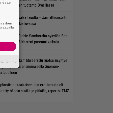
. Pääset
teora-aikojen tuotanto Brasiliassa
e
ind Channel palaa tauolta – Jäähallikonsertti
n siihen
 uutta musiikkia luvassa
uraavalla
ten sujuvat Richie Samboralta nykyään Bon
vi -hommat? Kitaristi pureutui keikalla
nhaan hittiin
udeksi Kentiksi” tituleerattu ruotsalaisyhtye
äytäntömme
aapuu syksyllä ensimmäiselle Suomen-
ertueelleen
ipknotin pitkäaikaisen dj:n erottamista oli
etitty bändin sisällä jo pitkään, raportoi TMZ