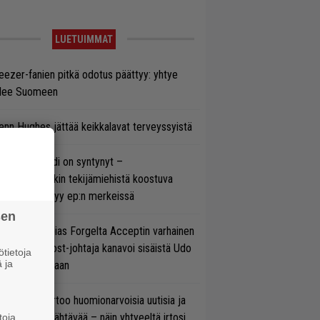
LUETUIMMAT
ezer-fanien pitkä odotus päättyy: yhtye
ulee Suomeen
enn Hughes jättää keikkalavat terveyssyistä
si superbändi on syntynyt –
ihtoehtorockin tekijämiehistä koostuva
hmä esittäytyy ep:n merkeissä
sen
in sujuu Tobias Forgelta Acceptin varhainen
otanto – Ghost-johtaja kanavoi sisäistä Udo
tietoja
 ja
rkschneideriaan
nkin Park kertoo huomionarvoisia uutisia ja
rjoaa uutta nähtävää – näin yhtyeeltä irtosi
toja