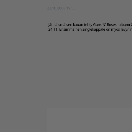
22.10.2008 19:55
Jättiläismäisen kauan tehty Guns N' Roses -albumi 
24.11. Ensimmäinen singlekappale on myös levyn nim