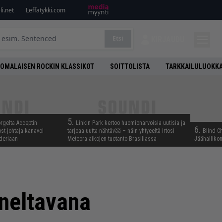
i.net
Leffatykki.com
Etsi
KIRJAUDU
OMALAISEN ROCKIN KLASSIKOT
SOITTOLISTA
TARKKAILULUOKK
5.
rgelta Acceptin
Linkin Park kertoo huomionarvoisia uutisia ja
6.
st-johtaja kanavoi
tarjoaa uutta nähtävää – näin yhtyeeltä irtosi
Blind C
deriaan
Meteora-aikojen tuotanto Brasiliassa
Jäähallikon
nneltavana