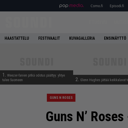
Como.fi
Episodi.fi
ETUSIVU
UUTIS
HAASTATTELU
FESTIVAALIT
KUVAGALLERIA
ENSINÄYTTÖ
1.
Weezer-fanien pitkä odotus päättyy: yhtye
2.
tulee Suomeen
Glenn Hughes jättää keikkalavat t
GUNS N ROSES
Guns N’ Roses 