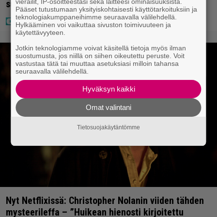
vierailit, IP-osoitteestasi sekä laitteesi ominaisuuksista.
supertähti
Pääset tutustumaan yksityiskohtaisesti käyttötarkoituksiin ja
teknologiakumppaneihimme seuraavalla välilehdellä.
Hylkääminen voi vaikuttaa sivuston toimivuuteen ja
käytettävyyteen.
Jotkin teknologiamme voivat käsitellä tietoja myös ilman
suostumusta, jos niillä on siihen oikeutettu peruste. Voit
vastustaa tätä tai muuttaa asetuksiasi milloin tahansa
seuraavalla välilehdellä.
Hyväksyn kaikki
Omat valintani
Tietosuojakäytäntömme
Nyt Netflixissä: Christopher Nolanin viiden tähden
mysteerileffa – ”Huikean hienosti kirjoitettu