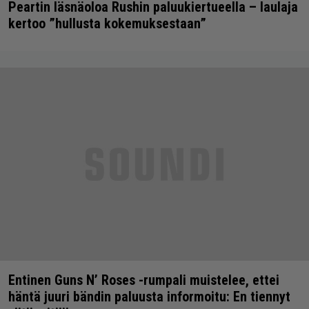
Peartin läsnäoloa Rushin paluukiertueella – laulaja
kertoo ”hullusta kokemuksestaan”
Entinen Guns N’ Roses -rumpali muistelee, ettei
häntä juuri bändin paluusta informoitu: En tiennyt