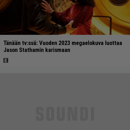
Tänään tv:ssä: Vuoden 2023 megaelokuva luottaa
Jason Stathamin karismaan