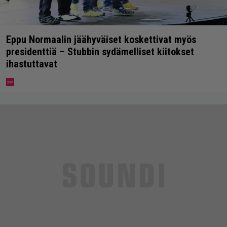
Eppu Normaalin jäähyväiset koskettivat myös
presidenttiä – Stubbin sydämelliset kiitokset
ihastuttavat