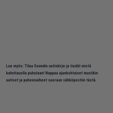
Lue myös:
Tilaa Soundin uutiskirje ja tiedät mistä
kahvitauolla puhutaan! Nappaa ajankohtaiset musiikin
uutiset ja puheenaiheet suoraan sähköpostiin tästä.