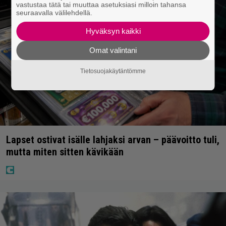
vastustaa tätä tai muuttaa asetuksiasi milloin tahansa
seuraavalla välilehdellä.
Hyväksyn kaikki
Omat valintani
Tietosuojakäytäntömme
Lapset ostivat isälle lahjaksi arvan – päävoitto tuli,
mutta miten sitten kävikään