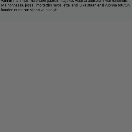
vanhimman musiikkilehden päätoimittajaksi. Asiasta uutisoitiin Markkinointi&
Mainonnassa, jossa ilmoitettiin myös, että lehti julkaistaan ensi vuonna totutun
kuuden numeron sijaan vain neljä: