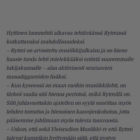
Hyttinen luonnehtii alkavaa tehtäväänsä Rytmissä
kutkuttavaksi mahdollisuudeksi.
– Rytmi on arvostettu musiikkijulkaisu ja on hieno
haaste tuoda lehti mielekkääksi entistä suuremmalle
lukijakunnalle – alaa aktiivisesti seuraavien
musadiggareiden lisäksi.
– Kun kyseessä on maan vanhin musiikkilehti, on
tärkeä vaalia sitä hienoa perintoä, mikä Rytmillä on.
Silti juhlavuottakin ajatellen on syytä suorittaa myös
lehden tomutus ja hienoinen kasvojenkohotus, jotta
pääsemme juhlimaan myös tulevia tasavuosia.
– Uskon, että sekä Yleisradion Musiikki-tv että Rytmi
tulevat kumpikin hyötymään siitä, että pystyn