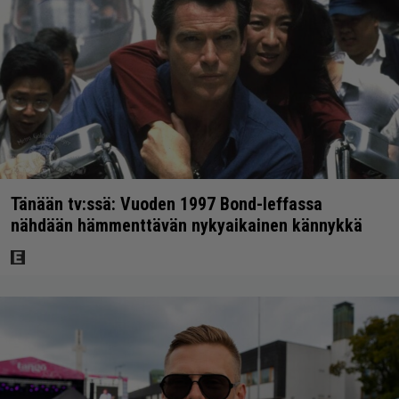
Tänään tv:ssä: Vuoden 1997 Bond-leffassa
nähdään hämmenttävän nykyaikainen kännykkä