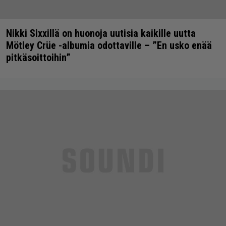
Nikki Sixxillä on huonoja uutisia kaikille uutta
Mötley Crüe -albumia odottaville – ”En usko enää
pitkäsoittoihin”