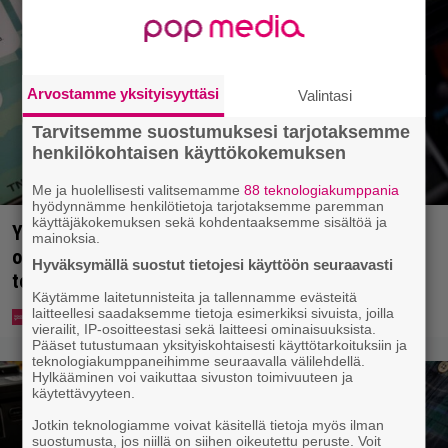
Arvostamme yksityisyyttäsi
Valintasi
Tarvitsemme suostumuksesi tarjotaksemme
henkilökohtaisen käyttökokemuksen
Me ja huolellisesti valitsemamme
88 teknologiakumppania
hyödynnämme henkilötietoja tarjotaksemme paremman
käyttäjäkokemuksen sekä kohdentaaksemme sisältöä ja
Yle: Uuden lain myötä työnhakijan täytyy kertoa
mainoksia.
osaamisestaan julkisesti netissä – yrittäjät
Hyväksymällä suostut tietojesi käyttöön seuraavasti
toivovat rangaistusta laiminlyönnistä
Käytämme laitetunnisteita ja tallennamme evästeitä
laitteellesi saadaksemme tietoja esimerkiksi sivuista, joilla
vierailit, IP-osoitteestasi sekä laitteesi ominaisuuksista.
Pääset tutustumaan yksityiskohtaisesti käyttötarkoituksiin ja
teknologiakumppaneihimme seuraavalla välilehdellä.
Hylkääminen voi vaikuttaa sivuston toimivuuteen ja
käytettävyyteen.
Jotkin teknologiamme voivat käsitellä tietoja myös ilman
suostumusta, jos niillä on siihen oikeutettu peruste. Voit