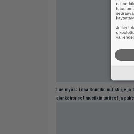
esimerkiks
tutustuma
seuraaval
käytettäv
Jotkin te
oikeutett
välilehdel
Lue myös:
Tilaa Soundin uutiskirje ja
ajankohtaiset musiikin uutiset ja puh