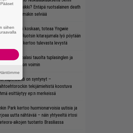
. Pääset
rtiaisen musiikki? Entäpä ruotsalainen death
e
tal? Pian tämäkin selviää
n siihen
 on nyt tai ei koskaan, toteaa Yngwie
uraavalla
lmsteen – Ruotsin kitarajumala lyö pöytään
den biisin ja kertoo tulevasta levystä
ind Channel palasi tauolta tuplasinglen ja
yttävän videon voimin
äytäntömme
si superbändi on syntynyt –
ihtoehtorockin tekijämiehistä koostuva
hmä esittäytyy ep:n merkeissä
nkin Park kertoo huomionarvoisia uutisia ja
rjoaa uutta nähtävää – näin yhtyeeltä irtosi
teora-aikojen tuotanto Brasiliassa