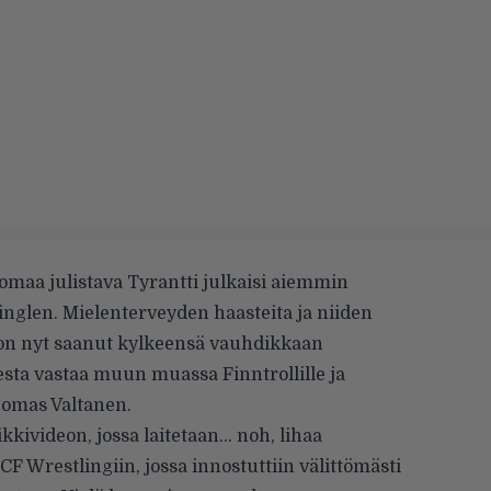
omaa julistava Tyrantti julkaisi aiemmin
inglen. Mielenterveyden haasteita ja niiden
e on nyt saanut kylkeensä vauhdikkaan
sta vastaa muun muassa Finntrollille ja
uomas Valtanen.
ikkivideon, jossa laitetaan… noh, lihaa
F Wrestlingiin, jossa innostuttiin välittömästi