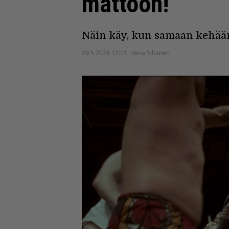
mattoon!
Näin käy, kun samaan kehään
29.5.2024 12:11
Vesa Siltanen