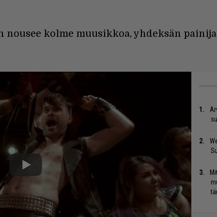
 nousee kolme muusikkoa, yhdeksän painijaa 
Ar
su
We
S
Mi
mu
tä