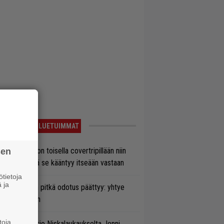
LUETUIMMAT
vio: Saimaa on toisella covertripillään niin
sen
vereeni, että se kääntyy itseään vastaan
tietoja
 ja
ezer-fanien pitkä odotus päättyy: yhtye
ulee Suomeen
toja
ten taipuu Trio Niskalaukaukselta Jenni