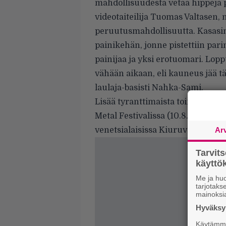
mahdollisuudesta vetää hippejä
videotaiteilija Tuomas Valtasen, n
peruutusmahdollisuutta. Kasasim
painikehän, jonne pistettiin pa
painijaa ja yksi erotuomari. Lopp
vähään aikaan, eli kauneus jää t
laulaja-basisti Nahka-Sami.
Lisää tyranttimaista toimintaa 
Metal Festivalissa (10.8.), Oulus
venetsialaisissa Kiuruvedellä (31.
Ar
Tarvit
käytt
Me ja huo
tarjotak
mainoksi
Hyväksym
Käytämme 