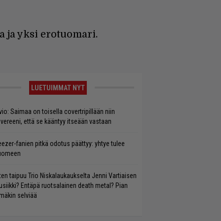
ja yksi erotuomari.
LUETUIMMAT NYT
vio: Saimaa on toisella covertripillään niin
vereeni, että se kääntyy itseään vastaan
ezer-fanien pitkä odotus päättyy: yhtye tulee
uomeen
ten taipuu Trio Niskalaukaukselta Jenni Vartiaisen
siikki? Entäpä ruotsalainen death metal? Pian
mäkin selviää