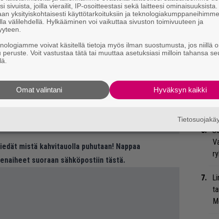
i sivuista, joilla vierailit, IP-osoitteestasi sekä laitteesi ominaisuuksista
Va
an yksityiskohtaisesti käyttötarkoituksiin ja teknologiakumppaneihimm
la välilehdellä. Hylkääminen voi vaikuttaa sivuston toimivuuteen ja
me
yyteen.
knologiamme voivat käsitellä tietoja myös ilman suostumusta, jos niillä o
Se
u peruste. Voit vastustaa tätä tai muuttaa asetuksiasi milloin tahansa se
Ma
lä.
uu
Omat valintani
Hyväksyn kaikki
Bl
nä
Tietosuojak
Uu
Va
 tiedät mistä kahvitauolla puhutaan! Nappaa
ry
eenaiheet suoraan sähköpostiin tästä.
Li
ta
Me