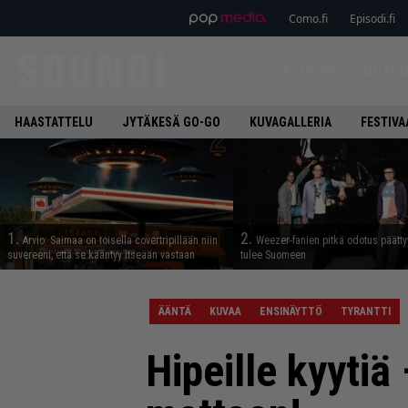
Como.fi
Episodi.fi
ETUSIVU
UUTIS
HAASTATTELU
JYTÄKESÄ GO-GO
KUVAGALLERIA
FESTIVA
1.
2.
Arvio: Saimaa on toisella covertripillään niin
Weezer-fanien pitkä odotus päätty
suvereeni, että se kääntyy itseään vastaan
tulee Suomeen
ÄÄNTÄ
KUVAA
ENSINÄYTTÖ
TYRANTTI
Hipeille kyytiä