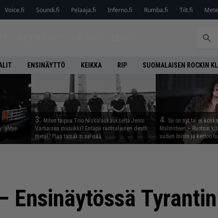
Voice.fi
Soundi.fi
Pelaaja.fi
Inferno.fi
Rumba.fi
Tilt.fi
Metel
ET
LEVYARVIOT
JUTUT
LEHTI
ALIT
ENSINÄYTTÖ
KEIKKA
RIP
SUOMALAISEN ROCKIN K
3.
4.
Miten taipuu Trio Niskalaukaukselta Jenni
Se on nyt tai ei kosk
y: yhtye
Vartiaisen musiikki? Entäpä ruotsalainen death
Malmsteen – Ruotsin kit
metal? Pian tämäkin selviää
uuden biisin ja kertoo tu
 – Ensinäytössä Tyrantin