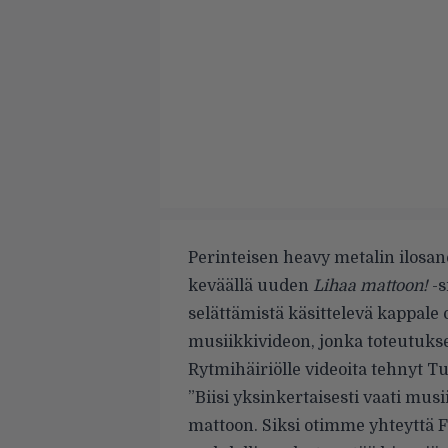
Perinteisen heavy metalin ilosan
keväällä uuden
Lihaa mattoon!
-s
selättämistä käsittelevä kappal
musiikkivideon, jonka toteutukse
Rytmihäiriölle videoita tehnyt T
”Biisi yksinkertaisesti vaati musi
mattoon. Siksi otimme yhteyttä FC