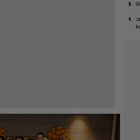
Gl
Ja
ko