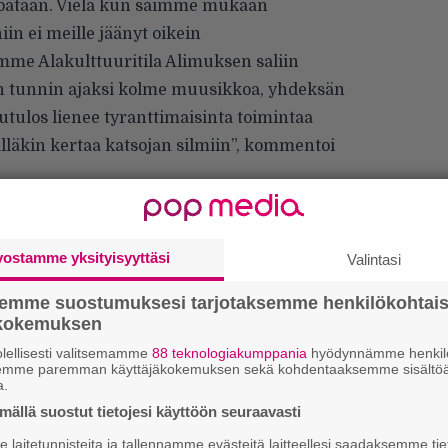
 pataan. Vielä kun saimme mukaan
iin ei meille jäänyt oikein
me Alakulttuuritila Alimuksen saliin
rin tunnin ajaksi kolme muusikkoa, yhdeksän
utulos lienee tyranttimaisinta toimintaa
älläkin kertaa katsojan silmiin”, kommentoi
pääsee näkemään livenä loppukesästä Hellsinki
sa Toppilan klubilla (30.8.) sekä Helmen
8.).
vostamme yksityisyyttäsi
Valintasi
Ar
semme suostumuksesi tarjotaksemme henkilökohtai
ökokemuksen
su
lellisesti valitsemamme
88 teknologiakumppania
hyödynnämme henkilö
semme paremman käyttäjäkokemuksen sekä kohdentaaksemme sisältöä
We
a.
t
ällä suostut tietojesi käyttöön seuraavasti
laitetunnisteita ja tallennamme evästeitä laitteellesi saadaksemme tie
Mi