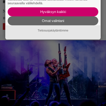
mattoon!
seuraavalla välilehdellä.
Näin käy, kun samaan kehään nousee kolme
Hyväksyn kaikki
muusikkoa, yhdeksän painijaa ja yksi erotuomari.
Omat valintani
29.5.2024 12:11
Vesa Siltanen
ÄÄNTÄ
KUVAA
Tietosuojakäytäntömme