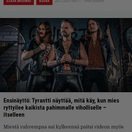
24.7.2025 09:11
Timo Isoaho
ELÄVÄ MUSIIKKI
KUVAA
Ensinäyttö: Tyrantti näyttää, mitä käy, kun mies
ryttyilee kaikista pahimmalle viholliselle –
itselleen
Miestä vahvempaa sai kylkeensä paitsi videon myös