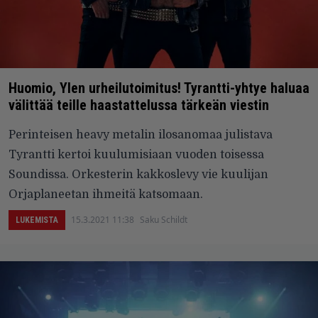
Huomio, Ylen urheilutoimitus! Tyrantti-yhtye haluaa
välittää teille haastattelussa tärkeän viestin
Perinteisen heavy metalin ilosanomaa julistava
Tyrantti kertoi kuulumisiaan vuoden toisessa
Soundissa. Orkesterin kakkoslevy vie kuulijan
Orjaplaneetan ihmeitä katsomaan.
15.3.2021 11:38
Saku Schildt
LUKEMISTA