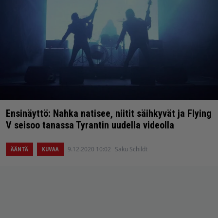
Ensinäyttö: Nahka natisee, niitit säihkyvät ja Flying
V seisoo tanassa Tyrantin uudella videolla
9.12.2020 10:02
Saku Schildt
ÄÄNTÄ
KUVAA