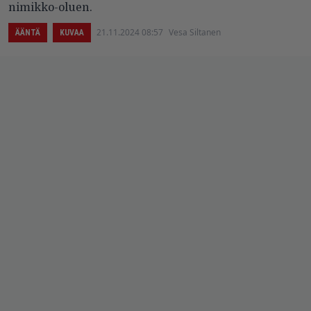
nimikko-oluen.
21.11.2024 08:57
Vesa Siltanen
ÄÄNTÄ
KUVAA