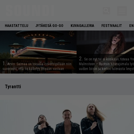
HAASTATTELU
JYTÄKESÄ GO-GO
KUVAGALLERIA
FESTIVAALIT
EN
2.
Se on nyt tai ei koskaan, toteaa Y
1.
Arvio: Saimaa on toisella covertripillään niin
Malmsteen – Ruotsin kitarajumala ly
suvereeni, että se kääntyy itseään vastaan
uuden biisin ja kertoo tulevasta levys
Tyrantti