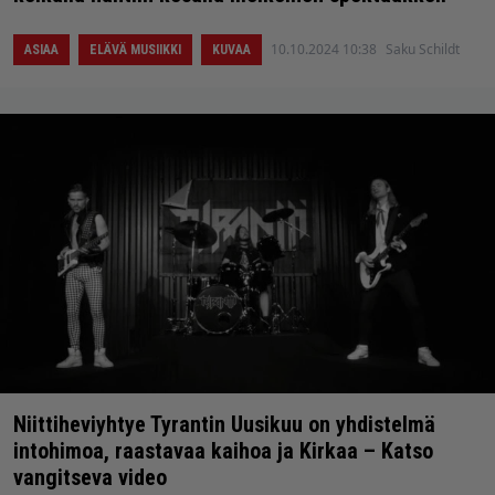
10.10.2024 10:38
Saku Schildt
ASIAA
ELÄVÄ MUSIIKKI
KUVAA
Niittiheviyhtye Tyrantin Uusikuu on yhdistelmä
intohimoa, raastavaa kaihoa ja Kirkaa – Katso
vangitseva video