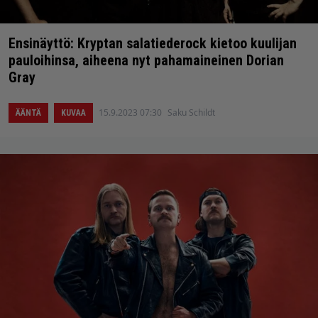
Ensinäyttö: Kryptan salatiederock kietoo kuulijan
pauloihinsa, aiheena nyt pahamaineinen Dorian
Gray
15.9.2023 07:30
Saku Schildt
ÄÄNTÄ
KUVAA