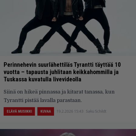
Perinnehevin suurlähettiläs Tyrantti täyttää 10
vuotta – tapausta juhlitaan keikkahommilla ja
Tuskassa kuvatulla livevideolla
Siinä on hikeä pinnassa ja kitarat tanassa, kun
Tyrantti pistää lavalla parastaan.
19.2.2026 15:43
Saku Schildt
ELÄVÄ MUSIIKKI
KUVAA