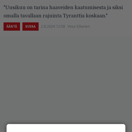
"Uusikuu on tarina haaveiden kaatumisesta ja siksi
omalla tavallaan rajuinta Tyranttia koskaan."
2.8.2024 12:58
Vesa Siltanen
ÄÄNTÄ
KUVAA