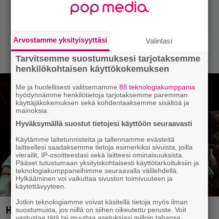
Arvostamme yksityisyyttäsi
Valintasi
Tarvitsemme suostumuksesi tarjotaksemme
henkilökohtaisen käyttökokemuksen
Me ja huolellisesti valitsemamme
88 teknologiakumppania
hyödynnämme henkilötietoja tarjotaksemme paremman
käyttäjäkokemuksen sekä kohdentaaksemme sisältöä ja
mainoksia.
Hyväksymällä suostut tietojesi käyttöön seuraavasti
Käytämme laitetunnisteita ja tallennamme evästeitä
laitteellesi saadaksemme tietoja esimerkiksi sivuista, joilla
vierailit, IP-osoitteestasi sekä laitteesi ominaisuuksista.
Pääset tutustumaan yksityiskohtaisesti käyttötarkoituksiin ja
teknologiakumppaneihimme seuraavalla välilehdellä.
Hylkääminen voi vaikuttaa sivuston toimivuuteen ja
käytettävyyteen.
Jotkin teknologiamme voivat käsitellä tietoja myös ilman
Hipeille kyytiä – Ensinäytössä Tyrantin Lihaa
suostumusta, jos niillä on siihen oikeutettu peruste. Voit
vastustaa tätä tai muuttaa asetuksiasi milloin tahansa