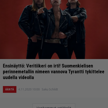
Ensinäyttö: Veritiikeri on irti! Suomenkielisen
perinnemetallin nimeen vannova Tyrantti tykittelee
uudella videolla
4.11.2020 10:00
Saku Schildt
ÄÄNTÄ
Artikkelien
Vanhemmat artikkelit