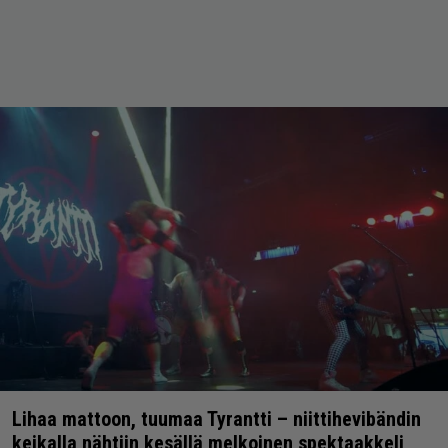
Lihaa mattoon, tuumaa Tyrantti – niittihevibändin
keikalla nähtiin kesällä melkoinen spektaakkeli