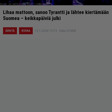
Lihaa mattoon, sanoo Tyrantti ja lähtee kiertämään
Suomea – keikkapäiviä julki
12.1.2024 15:13
Saku Schildt
ÄÄNTÄ
KUVAA