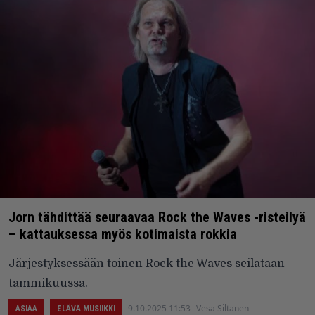
Jorn tähdittää seuraavaa Rock the Waves -risteilyä
– kattauksessa myös kotimaista rokkia
Järjestyksessään toinen Rock the Waves seilataan
tammikuussa.
9.10.2025 11:53
Vesa Siltanen
ASIAA
ELÄVÄ MUSIIKKI