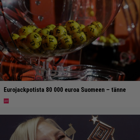
Eurojackpotista 80 000 euroa Suomeen – tänne