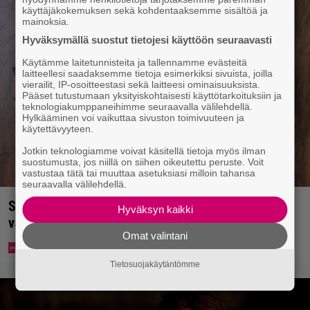
käyttäjäkokemuksen sekä kohdentaaksemme sisältöä ja
mainoksia.
Hyväksymällä suostut tietojesi käyttöön seuraavasti
Käytämme laitetunnisteita ja tallennamme evästeitä
laitteellesi saadaksemme tietoja esimerkiksi sivuista, joilla
vierailit, IP-osoitteestasi sekä laitteesi ominaisuuksista.
Pääset tutustumaan yksityiskohtaisesti käyttötarkoituksiin ja
teknologiakumppaneihimme seuraavalla välilehdellä.
Hylkääminen voi vaikuttaa sivuston toimivuuteen ja
käytettävyyteen.
Jotkin teknologiamme voivat käsitellä tietoja myös ilman
suostumusta, jos niillä on siihen oikeutettu peruste. Voit
vastustaa tätä tai muuttaa asetuksiasi milloin tahansa
seuraavalla välilehdellä.
Syötkö perunoita näin? Tutkijat löysivät yhteyden
Hyväksyn kaikki
vakavaan kansansairauteen
Omat valintani
Tietosuojakäytäntömme