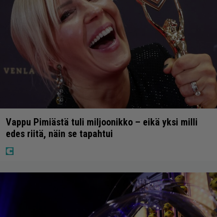
Vappu Pimiästä tuli miljoonikko – eikä yksi milli
edes riitä, näin se tapahtui