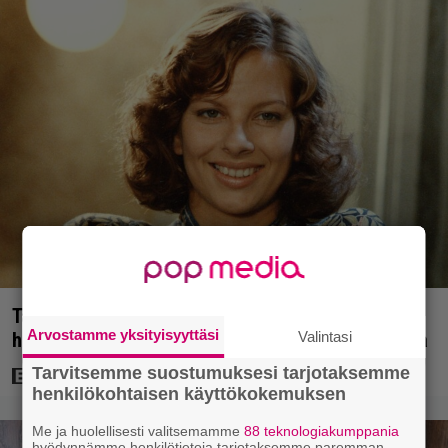
Tänän tv:ssä: Esko Salminen ja Satu Silvo tekevät
Arvostamme yksityisyyttäsi
hienot pääroolit vuoden 1984 menestyselokuvassa
Valintasi
Tarvitsemme suostumuksesi tarjotaksemme
henkilökohtaisen käyttökokemuksen
Me ja huolellisesti valitsemamme
88 teknologiakumppania
hyödynnämme henkilötietoja tarjotaksemme paremman