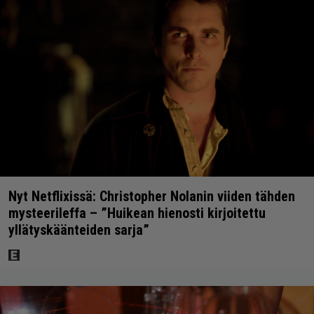
Nyt Netflixissä: Christopher Nolanin viiden tähden
mysteerileffa – ”Huikean hienosti kirjoitettu
yllätyskäänteiden sarja”