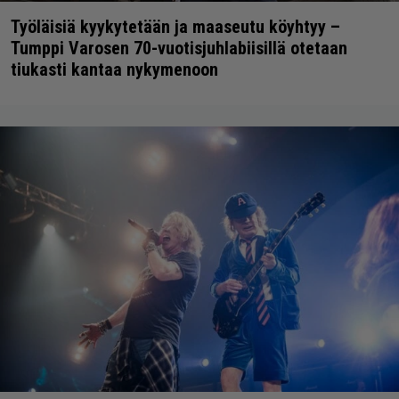
Työläisiä kyykytetään ja maaseutu köyhtyy –
Tumppi Varosen 70-vuotisjuhlabiisillä otetaan
tiukasti kantaa nykymenoon