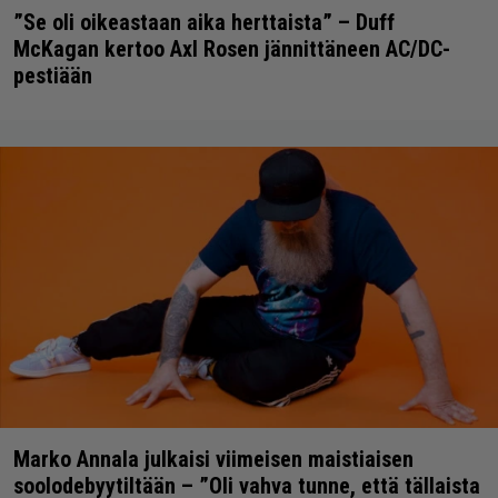
”Se oli oikeastaan aika herttaista” – Duff
McKagan kertoo Axl Rosen jännittäneen AC/DC-
pestiään
Marko Annala julkaisi viimeisen maistiaisen
soolodebyytiltään – ”Oli vahva tunne, että tällaista