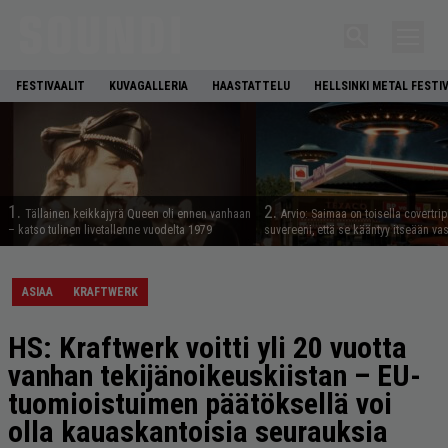
FESTIVAALIT
KUVAGALLERIA
HAASTATTELU
HELLSINKI METAL FESTI
1.
2.
Tällainen keikkajyrä Queen oli ennen vanhaan
Arvio: Saimaa on toisella covertrip
– katso tulinen livetallenne vuodelta 1979
suvereeni, että se kääntyy itseään va
ASIAA
KRAFTWERK
HS: Kraftwerk voitti yli 20 vuotta
vanhan tekijänoikeuskiistan – EU-
tuomio­istuimen päätöksellä voi
olla kauaskantoisia seurauksia