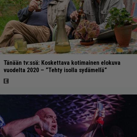
Tänään tv:ssä: Koskettava kotimainen elokuva
vuodelta 2020 – ”Tehty isolla sydämellä”