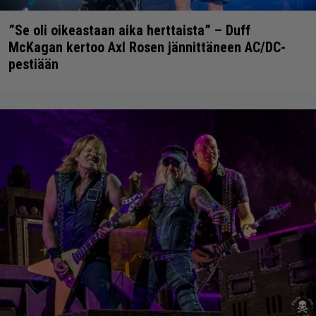
”Se oli oikeastaan aika herttaista” – Duff
McKagan kertoo Axl Rosen jännittäneen AC/DC-
pestiään