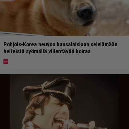
Pohjois-Korea neuvoo kansalaisiaan selviämään
helteistä syömällä viilentävää koiraa