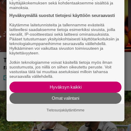
käyttäjäkokemuksen sekä kohdentaaksemme sisältöä ja
mainoksia.
Hyväksymällä suostut tietojesi käyttöön seuraavasti
Käytämme laitetunnisteita ja tallennamme evästeitä
laitteellesi saadaksemme tietoja esimerkiksi sivuista, joilla
vierailit, IP-osoitteestasi sekä laitteesi ominaisuuksista.
Pääset tutustumaan yksityiskohtaisesti käyttötarkoituksiin ja
teknologiakumppaneihimme seuraavalla välilehdellä.
Hylkääminen voi vaikuttaa sivuston toimivuuteen ja
käytettävyyteen.
Täällä pelattiin lauantain Loton ja Jokerin isot
Jotkin teknologiamme voivat käsitellä tietoja myös ilman
rahat – Tokmannilla, ABC:lla, netissä…
suostumusta, jos niillä on siihen oikeutettu peruste. Voit
vastustaa tätä tai muuttaa asetuksiasi milloin tahansa
seuraavalla välilehdellä.
Hyväksyn kaikki
Omat valintani
Tietosuojakäytäntömme