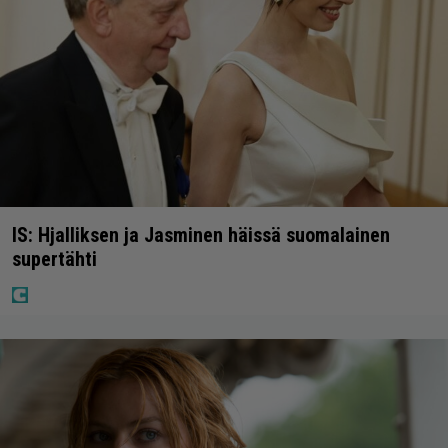
IS: Hjalliksen ja Jasminen häissä suomalainen
supertähti