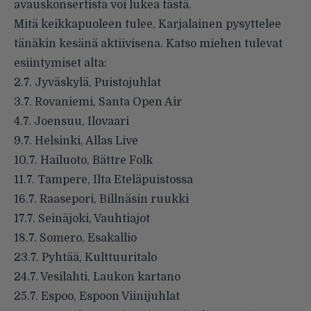
avauskonsertista voi
lukea tästä
.
Mitä keikkapuoleen tulee, Karjalainen pysyttelee
tänäkin kesänä aktiivisena. Katso miehen tulevat
esiintymiset alta:
2.7. Jyväskylä, Puistojuhlat
3.7. Rovaniemi, Santa Open Air
4.7. Joensuu, Ilovaari
9.7. Helsinki, Allas Live
10.7. Hailuoto, Bättre Folk
11.7. Tampere, Ilta Eteläpuistossa
16.7. Raasepori, Billnäsin ruukki
17.7. Seinäjoki, Vauhtiajot
18.7. Somero, Esakallio
23.7. Pyhtää, Kulttuuritalo
24.7. Vesilahti, Laukon kartano
25.7. Espoo, Espoon Viinijuhlat