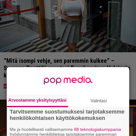
”Mitä isompi vehje, sen paremmin kulkee” –
Susanna Penttilä suuntasi Bangbussinsa Helsingin
keskustaan
Arvostamme yksityisyyttäsi
Valintasi
Tarvitsemme suostumuksesi tarjotaksemme
henkilökohtaisen käyttökokemuksen
Me ja huolellisesti valitsemamme
88 teknologiakumppania
hyödynnämme henkilötietoja tarjotaksemme paremman