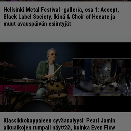
Hellsinki Metal Festival -galleria, osa 1: Accept,
Black Label Society, Ikinä & Choir of Hecate ja
muut avauspäivän esiintyjät
Klassikkokappaleen syväanalyysi: Pearl Jamin
alkuaikojen rumpali näyttää, kuinka Even Flow