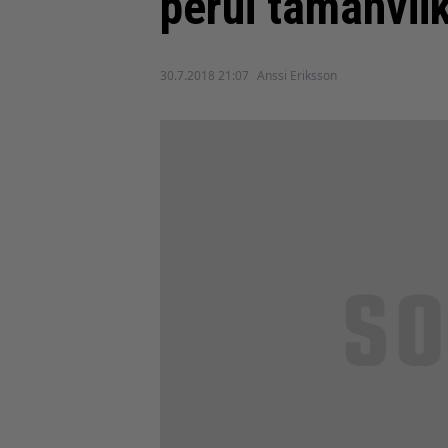
perui tämänvii
30.7.2018 21:07
Anssi Eriksson