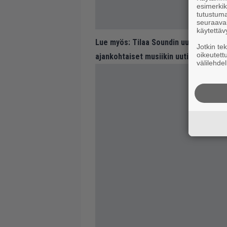
esimerkiks
tutustuma
seuraaval
käytettäv
Lue myös:
Tilaa Soundin uutiskirje ja
Jotkin te
oikeutett
ajankohtaiset musiikin uutiset ja puh
välilehdel