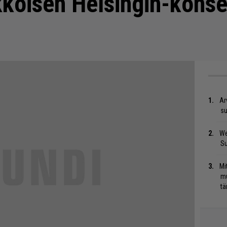
kkoisen Helsingin-konse
Ar
su
We
S
Mi
mu
tä