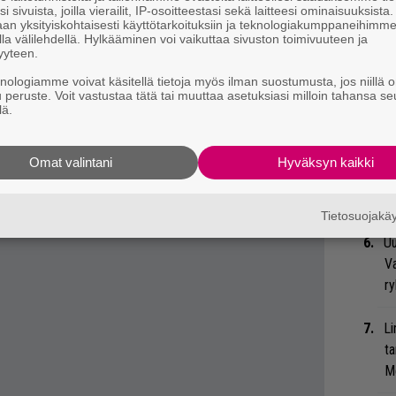
i sivuista, joilla vierailit, IP-osoitteestasi sekä laitteesi ominaisuuksista
an yksityiskohtaisesti käyttötarkoituksiin ja teknologiakumppaneihimm
We
la välilehdellä. Hylkääminen voi vaikuttaa sivuston toimivuuteen ja
t
yyteen.
 tiedät mistä kahvitauolla puhutaan! Nappaa
knologiamme voivat käsitellä tietoja myös ilman suostumusta, jos niillä o
Se
u peruste. Voit vastustaa tätä tai muuttaa asetuksiasi milloin tahansa se
eenaiheet suoraan sähköpostiin tästä.
lä.
Ma
uu
Omat valintani
Hyväksyn kaikki
Bl
nä
Tietosuojak
Uu
Va
ry
Li
ta
Me