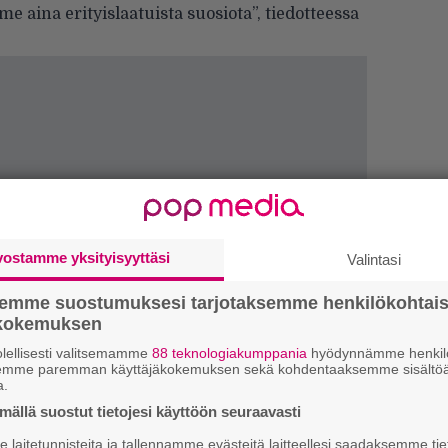
aina erityislaatuista suosiota”, tiedotteessa
vostamme yksityisyyttäsi
Valintasi
semme suostumuksesi tarjotaksemme henkilökohtai
Ar
ökokemuksen
su
lellisesti valitsemamme
88 teknologiakumppania
hyödynnämme henkilö
semme paremman käyttäjäkokemuksen sekä kohdentaaksemme sisältöä
Mi
a.
Va
ällä suostut tietojesi käyttöön seuraavasti
me
laitetunnisteita ja tallennamme evästeitä laitteellesi saadaksemme tie