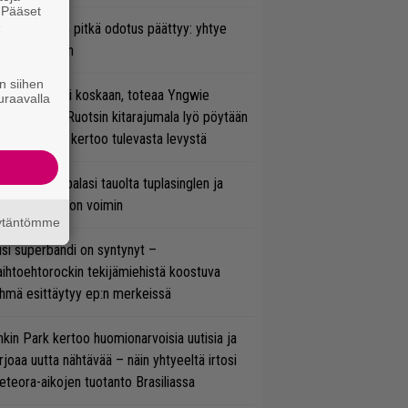
. Pääset
e
ezer-fanien pitkä odotus päättyy: yhtye
ulee Suomeen
n siihen
 on nyt tai ei koskaan, toteaa Yngwie
uraavalla
lmsteen – Ruotsin kitarajumala lyö pöytään
den biisin ja kertoo tulevasta levystä
ind Channel palasi tauolta tuplasinglen ja
yttävän videon voimin
äytäntömme
si superbändi on syntynyt –
ihtoehtorockin tekijämiehistä koostuva
hmä esittäytyy ep:n merkeissä
nkin Park kertoo huomionarvoisia uutisia ja
rjoaa uutta nähtävää – näin yhtyeeltä irtosi
teora-aikojen tuotanto Brasiliassa