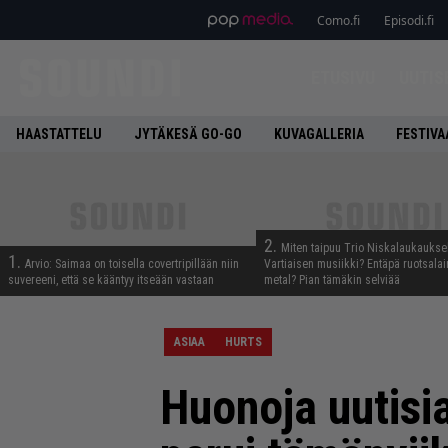
Como.fi
Episodi.fi
ETUSIVU
UUTIS
HAASTATTELU
JYTÄKESÄ GO-GO
KUVAGALLERIA
FESTIVA
2.
Miten taipuu Trio Niskalaukaukse
1.
Arvio: Saimaa on toisella covertripillään niin
Vartiaisen musiikki? Entäpä ruotsala
suvereeni, että se kääntyy itseään vastaan
metal? Pian tämäkin selviää
ASIAA
HURTS
Huonoja uutisia