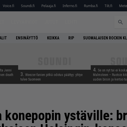
Voice.fi
Soundi.fi
Pelaaja.fi
Inferno.fi
Rumba.fi
Tilt.fi
Metel
ET
LEVYARVIOT
JUTUT
LEHTI
ALIT
ENSINÄYTTÖ
KEIKKA
RIP
SUOMALAISEN ROCKIN K
4.
lta Jenni
Se on nyt tai ei kosk
3.
inen death
Weezer-fanien pitkä odotus päättyy: yhtye
Malmsteen – Ruotsin kit
tulee Suomeen
uuden biisin ja kertoo tu
 konepopin ystäville: br