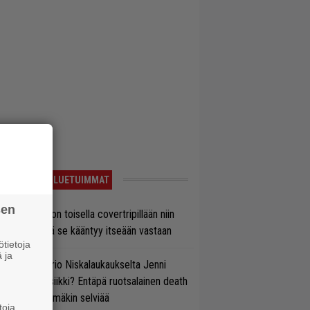
LUETUIMMAT
sen
vio: Saimaa on toisella covertripillään niin
vereeni, että se kääntyy itseään vastaan
tietoja
 ja
ten taipuu Trio Niskalaukaukselta Jenni
rtiaisen musiikki? Entäpä ruotsalainen death
tal? Pian tämäkin selviää
toja