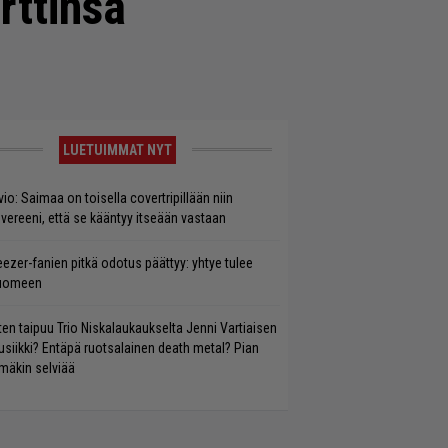
rttinsa
LUETUIMMAT NYT
vio: Saimaa on toisella covertripillään niin
vereeni, että se kääntyy itseään vastaan
ezer-fanien pitkä odotus päättyy: yhtye tulee
uomeen
ten taipuu Trio Niskalaukaukselta Jenni Vartiaisen
siikki? Entäpä ruotsalainen death metal? Pian
mäkin selviää