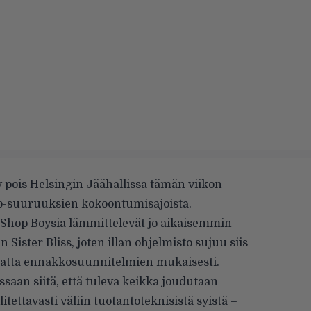
y pois Helsingin Jäähallissa tämän viikon
op-suuruuksien kokoontumisajoista.
t Shop Boysia lämmittelevät jo aikaisemmin
 Sister Bliss, joten illan ohjelmisto sujuu siis
matta ennakkosuunnitelmien mukaisesti.
ssaan siitä, että tuleva keikka joudutaan
tettavasti väliin tuotantoteknisistä syistä –