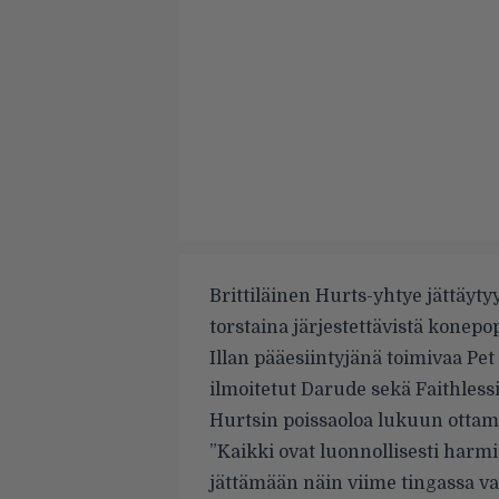
Brittiläinen Hurts-yhtye jättäyty
torstaina järjestettävistä konep
Illan pääesiintyjänä toimivaa Pe
ilmoitetut Darude sekä Faithlessin
Hurtsin poissaoloa lukuun otta
”Kaikki ovat luonnollisesti harmi
jättämään näin viime tingassa vali