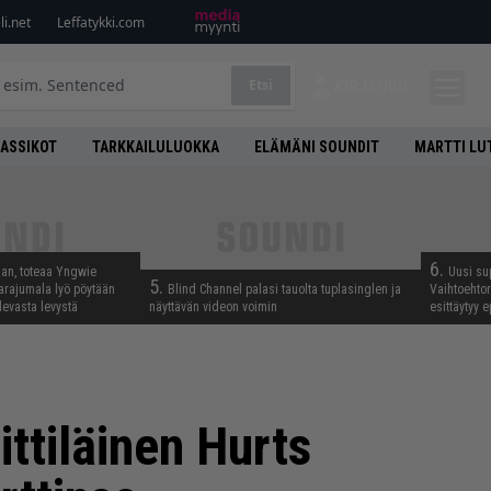
i.net
Leffatykki.com
Etsi
KIRJAUDU
LASSIKOT
TARKKAILULUOKKA
ELÄMÄNI SOUNDIT
MARTTI LU
6.
aan, toteaa Yngwie
Uusi su
5.
arajumala lyö pöytään
Blind Channel palasi tauolta tuplasinglen ja
Vaihtoehto
levasta levystä
näyttävän videon voimin
esittäytyy 
ittiläinen Hurts