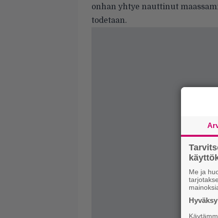
onhan yhtye nauttinut maassamme 
todetaan.
Ar
Tarvit
käytt
Me ja huo
tarjotak
mainoksi
Hyväksym
Käytämme 