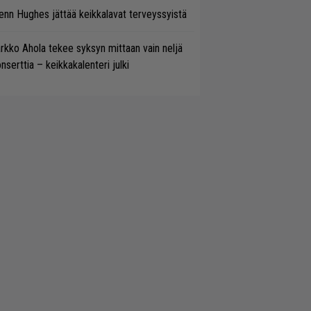
enn Hughes jättää keikkalavat terveyssyistä
rkko Ahola tekee syksyn mittaan vain neljä
nserttia – keikkakalenteri julki