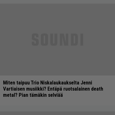
Miten taipuu Trio Niskalaukaukselta Jenni
Vartiaisen musiikki? Entäpä ruotsalainen death
metal? Pian tämäkin selviää