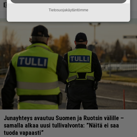
Tietosuojakäytäntömme
Junayhteys avautuu Suomen ja Ruotsin välille –
samalla alkaa uusi tullivalvonta: ”Näitä ei saa
tuoda vapaasti”