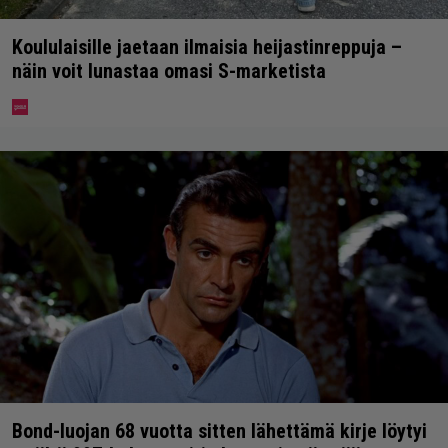
Koululaisille jaetaan ilmaisia heijastinreppuja –
näin voit lunastaa omasi S-marketista
Bond-luojan 68 vuotta sitten lähettämä kirje löytyi