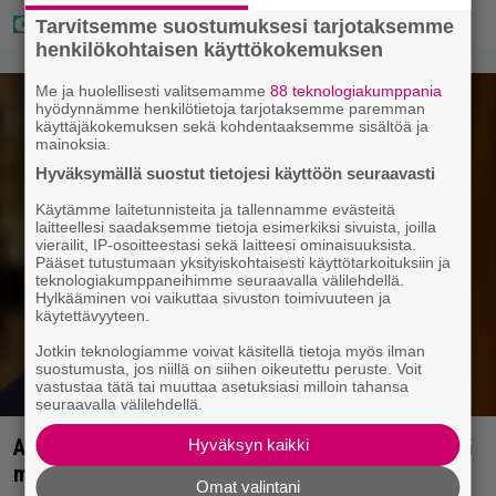
Tarvitsemme suostumuksesi tarjotaksemme
henkilökohtaisen käyttökokemuksen
Me ja huolellisesti valitsemamme
88 teknologiakumppania
hyödynnämme henkilötietoja tarjotaksemme paremman
käyttäjäkokemuksen sekä kohdentaaksemme sisältöä ja
mainoksia.
Hyväksymällä suostut tietojesi käyttöön seuraavasti
Käytämme laitetunnisteita ja tallennamme evästeitä
laitteellesi saadaksemme tietoja esimerkiksi sivuista, joilla
vierailit, IP-osoitteestasi sekä laitteesi ominaisuuksista.
Pääset tutustumaan yksityiskohtaisesti käyttötarkoituksiin ja
teknologiakumppaneihimme seuraavalla välilehdellä.
Hylkääminen voi vaikuttaa sivuston toimivuuteen ja
käytettävyyteen.
Jotkin teknologiamme voivat käsitellä tietoja myös ilman
suostumusta, jos niillä on siihen oikeutettu peruste. Voit
vastustaa tätä tai muuttaa asetuksiasi milloin tahansa
seuraavalla välilehdellä.
Antonio Banderas: ”Sydänkohtaus on parasta mitä
Hyväksyn kaikki
minulle on tapahtunut”
Omat valintani