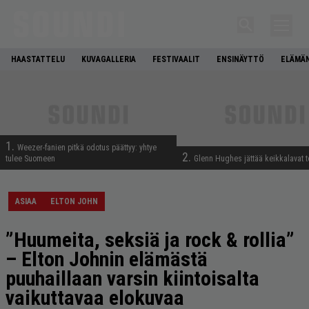
HAASTATTELU
KUVAGALLERIA
FESTIVAALIT
ENSINÄYTTÖ
ELÄMÄN
1.
Weezer-fanien pitkä odotus päättyy: yhtye
2.
tulee Suomeen
Glenn Hughes jättää keikkalavat t
ASIAA
ELTON JOHN
”Huumeita, seksiä ja rock & rollia”
– Elton Johnin elämästä
puuhaillaan varsin kiintoisalta
vaikuttavaa elokuvaa