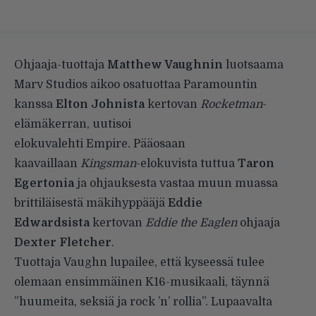
Ohjaaja-tuottaja
Matthew Vaughnin
luotsaama
Marv Studios aikoo osatuottaa Paramountin
kanssa
Elton Johnista
kertovan
Rocketman
-
elämäkerran, uutisoi
elokuvalehti
Empire
.
Pääosaan
kaavaillaan
Kingsman
-elokuvista tuttua
Taron
Egertonia
ja ohjauksesta vastaa muun muassa
brittiläisestä mäkihyppääjä
Eddie
Edwardsista
kertovan
Eddie the Eaglen
ohjaaja
Dexter Fletcher
.
Tuottaja Vaughn lupailee, että kyseessä tulee
olemaan ensimmäinen K16-musikaali, täynnä
”huumeita, seksiä ja rock ’n’ rollia”. Lupaavalta