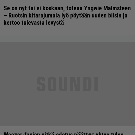
Se on nyt tai ei koskaan, toteaa Yngwie Malmsteen
– Ruotsin kitarajumala lyö pöytään uuden biisin ja
kertoo tulevasta levystä
Weezer-fanien pitkä odotus päättyy: yhtye tulee