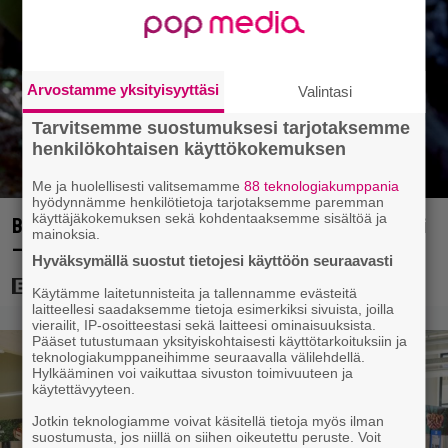
Arvostamme yksityisyyttäsi
Valintasi
Tarvitsemme suostumuksesi tarjotaksemme
henkilökohtaisen käyttökokemuksen
Me ja huolellisesti valitsemamme
88 teknologiakumppania
hyödynnämme henkilötietoja tarjotaksemme paremman
käyttäjäkokemuksen sekä kohdentaaksemme sisältöä ja
Bond-luojan 68 vuotta sitten lähettämä kirje löytyi
mainoksia.
– tältä 007-hahmon piti alun perin näyttää
Hyväksymällä suostut tietojesi käyttöön seuraavasti
Käytämme laitetunnisteita ja tallennamme evästeitä
laitteellesi saadaksemme tietoja esimerkiksi sivuista, joilla
vierailit, IP-osoitteestasi sekä laitteesi ominaisuuksista.
Pääset tutustumaan yksityiskohtaisesti käyttötarkoituksiin ja
teknologiakumppaneihimme seuraavalla välilehdellä.
Hylkääminen voi vaikuttaa sivuston toimivuuteen ja
käytettävyyteen.
Jotkin teknologiamme voivat käsitellä tietoja myös ilman
suostumusta, jos niillä on siihen oikeutettu peruste. Voit