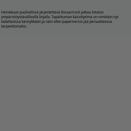
Heinäkuun puolivälissä järjestettävä
Ilosaarirock
jatkaa totutun
ympäristöystävällisellä linjalla. Tapahtuman käsiohjelma on nimittäin nyt
ladattavissa kännykkään ja näin ollen paperiversio jää periaatteessa
tarpeettomaksi.