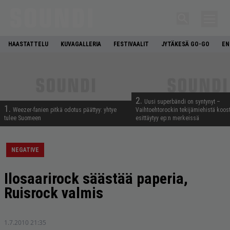
HAASTATTELU
KUVAGALLERIA
FESTIVAALIT
JYTÄKESÄ GO-GO
EN
2.
Uusi superbändi on syntynyt –
1.
Weezer-fanien pitkä odotus päättyy: yhtye
Vaihtoehtorockin tekijämiehistä koos
tulee Suomeen
esittäytyy ep:n merkeissä
NEGATIVE
Ilosaarirock säästää paperia,
Ruisrock valmis
1.7.2010 21:35