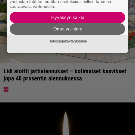
vastustaa tätä tai muuttaa asetuksiasi milloin tahansa
seuraavalla välilehdellä.
Hyväksyn kaikki
Omat valintani
Tietosuojakäytäntömme
Lidl aloitti jättialennukset – kotimaiset kasvikset
jopa 40 prosentin alennuksessa