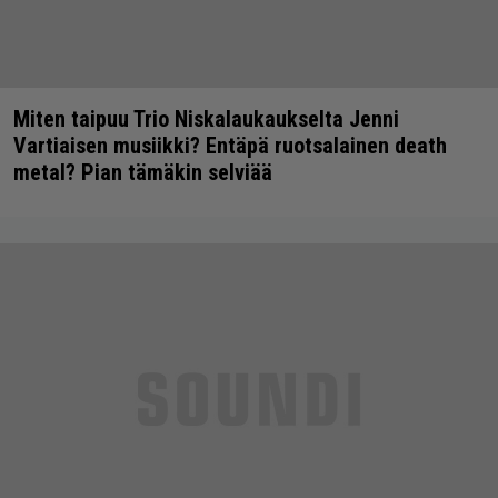
Miten taipuu Trio Niskalaukaukselta Jenni
Vartiaisen musiikki? Entäpä ruotsalainen death
metal? Pian tämäkin selviää