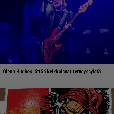
Glenn Hughes jättää keikkalavat terveyssyistä