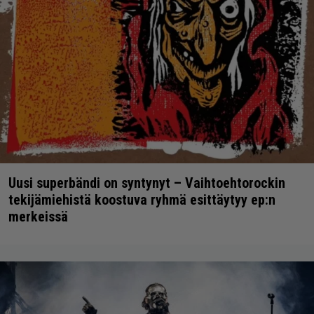
Uusi superbändi on syntynyt – Vaihtoehtorockin
tekijämiehistä koostuva ryhmä esittäytyy ep:n
merkeissä