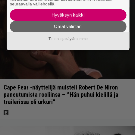
seuraavalla välilehdellä.
Hyväksyn kaikki
Omat valintani
Tietosuojakäytäntömme
Cape Fear -näyttelijä muisteli Robert De Niron
paneutumista rooliinsa – ”Hän puhui kielillä ja
trailerissa oli urkuri”