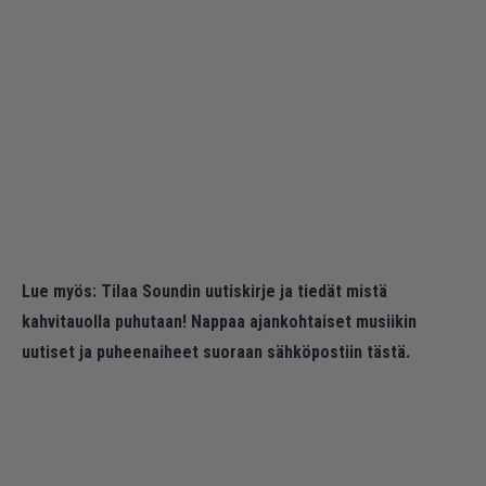
Lue myös:
Tilaa Soundin uutiskirje ja tiedät mistä
kahvitauolla puhutaan! Nappaa ajankohtaiset musiikin
uutiset ja puheenaiheet suoraan sähköpostiin tästä.