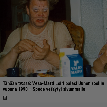
Tänään tv:ssä: Vesa-Matti Loiri palasi Uunon rooliin
vuonna 1998 – Spede vetäytyi sivummalle