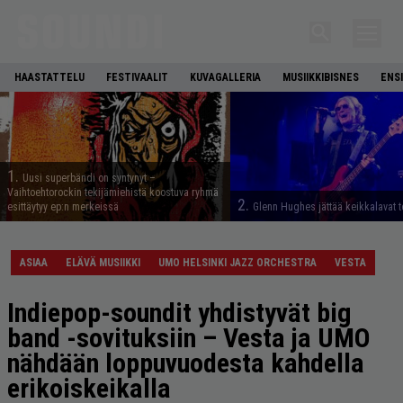
HAASTATTELU
FESTIVAALIT
KUVAGALLERIA
MUSIIKKIBISNES
ENS
1.
Uusi superbändi on syntynyt –
Vaihtoehtorockin tekijämiehistä koostuva ryhmä
2.
esittäytyy ep:n merkeissä
Glenn Hughes jättää keikkalavat t
ASIAA
ELÄVÄ MUSIIKKI
UMO HELSINKI JAZZ ORCHESTRA
VESTA
Indiepop-soundit yhdistyvät big
band -sovituksiin – Vesta ja UMO
nähdään loppuvuodesta kahdella
erikoiskeikalla