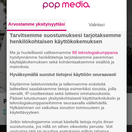
Arvostamme yksityisyyttäsi
Valintasi
Tarvitsemme suostumuksesi tarjotaksemme
henkilökohtaisen käyttökokemuksen
Me ja huolellisesti valitsemamme
88 teknologiakumppania
hyödynnämme henkilötietoja tarjotaksemme paremman
käyttäjäkokemuksen sekä kohdentaaksemme sisältöä ja
mainoksia.
Hyväksymällä suostut tietojesi käyttöön seuraavasti
Käytämme laitetunnisteita ja tallennamme evästeitä
laitteellesi saadaksemme tietoja esimerkiksi sivuista, joilla
vierailit, IP-osoitteestasi sekä laitteesi ominaisuuksista.
Pääset tutustumaan yksityiskohtaisesti käyttötarkoituksiin ja
Poliisi pyytää apua Jämsässä
teknologiakumppaneihimme seuraavalla välilehdellä.
Hylkääminen voi vaikuttaa sivuston toimivuuteen ja
käytettävyyteen.
Jotkin teknologiamme voivat käsitellä tietoja myös ilman
suostumusta, jos niillä on siihen oikeutettu peruste. Voit
vastustaa tätä tai muuttaa asetuksiasi milloin tahansa