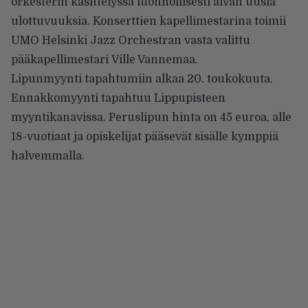
orkesterin käsittelyssä luonnollisesti aivan uusia
ulottuvuuksia. Konserttien kapellimestarina toimii
UMO Helsinki Jazz Orchestran vasta valittu
pääkapellimestari Ville Vannemaa.
Lipunmyynti tapahtumiin alkaa 20. toukokuuta.
Ennakkomyynti tapahtuu Lippupisteen
myyntikanavissa. Peruslipun hinta on 45 euroa, alle
18-vuotiaat ja opiskelijat pääsevät sisälle kymppiä
halvemmalla.