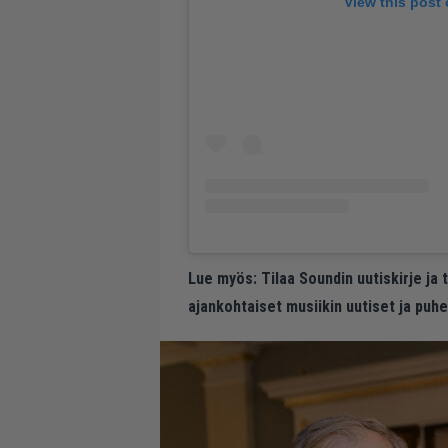
View this post
Lue myös:
Tilaa Soundin uutiskirje ja
ajankohtaiset musiikin uutiset ja puh