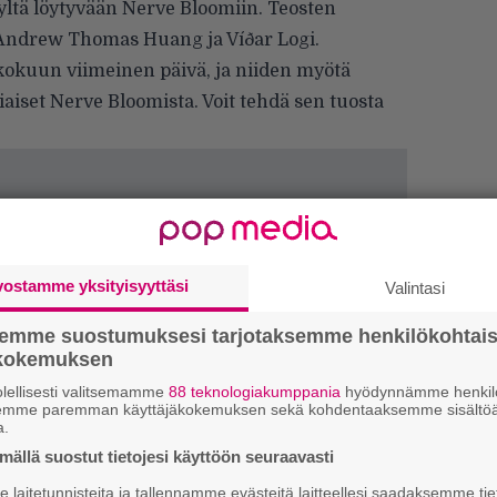
vyltä löytyvään Nerve Bloomiin. Teosten
t Andrew Thomas Huang ja Víðar Logi.
oukokuun viimeinen päivä, ja niiden myötä
set Nerve Bloomista. Voit tehdä sen tuosta
vostamme yksityisyyttäsi
Valintasi
semme suostumuksesi tarjotaksemme henkilökohtai
ökokemuksen
lellisesti valitsemamme
88 teknologiakumppania
hyödynnämme henkilö
We
semme paremman käyttäjäkokemuksen sekä kohdentaaksemme sisältöä
t
a.
ällä suostut tietojesi käyttöön seuraavasti
Mi
laitetunnisteita ja tallennamme evästeitä laitteellesi saadaksemme tie