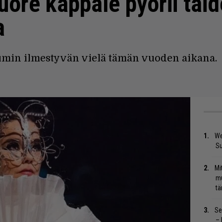
uore kappale pyörii tai
a
bumin ilmestyvän vielä tämän vuoden aikana.
We
S
Mi
mu
tä
Se
– 