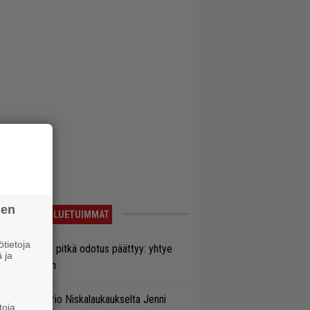
sen
LUETUIMMAT
tietoja
ezer-fanien pitkä odotus päättyy: yhtye
 ja
ulee Suomeen
ten taipuu Trio Niskalaukaukselta Jenni
toja