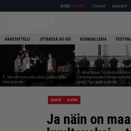
Como.fi
Episodi.fi
ETUSIVU
UUTIS
HAASTATTELU
JYTÄKESÄ GO-GO
KUVAGALLERIA
FESTIVA
2.
Miten taipuu Trio Niskalaukaukse
1.
Weezer-fanien pitkä odotus päättyy: yhtye
Vartiaisen musiikki? Entäpä ruotsala
tulee Suomeen
metal? Pian tämäkin selviää
ÄÄNTÄ
BJÖRK
Ja näin on maa