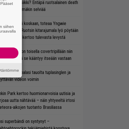
rtiaisen musiikki? Entäpä ruotsalainen death
. Pääset
e
tal? Pian tämäkin selviää
 on nyt tai ei koskaan, toteaa Yngwie
n siihen
lmsteen – Ruotsin kitarajumala lyö pöytään
uraavalla
den biisin ja kertoo tulevasta levystä
vio: Saimaa on toisella covertripillään niin
vereeni, että se kääntyy itseään vastaan
äytäntömme
ind Channel palasi tauolta tuplasinglen ja
yttävän videon voimin
nkin Park kertoo huomionarvoisia uutisia ja
rjoaa uutta nähtävää – näin yhtyeeltä irtosi
teora-aikojen tuotanto Brasiliassa
si superbändi on syntynyt –
ihtoehtorockin tekijämiehistä koostuva