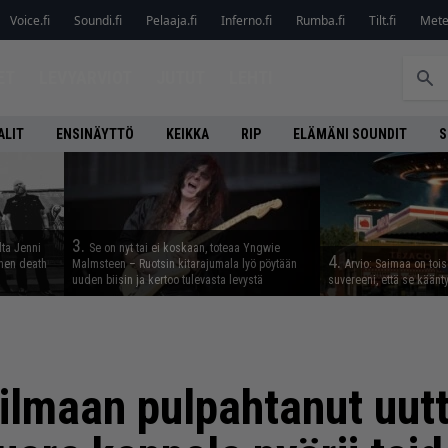
Voice.fi
Soundi.fi
Pelaaja.fi
Inferno.fi
Rumba.fi
Tilt.fi
Metel
ET
LEVYARVIOT
JUTUT
LEHTI
ALIT
ENSINÄYTTÖ
KEIKKA
RIP
ELÄMÄNI SOUNDIT
S
3.
lta Jenni
Se on nyt tai ei koskaan, toteaa Yngwie
4.
inen death
Malmsteen – Ruotsin kitarajumala lyö pöytään
Arvio: Saimaa on toise
uuden biisin ja kertoo tulevasta levystä
suvereeni, että se käänt
ilmaan pulpahtanut uutt