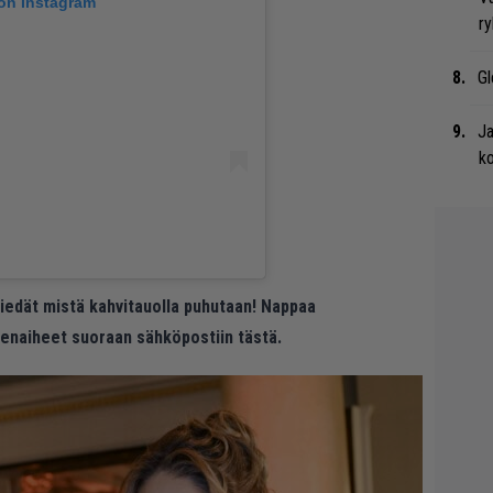
 on Instagram
ry
Gl
Ja
ko
 tiedät mistä kahvitauolla puhutaan! Nappaa
eenaiheet suoraan sähköpostiin tästä.