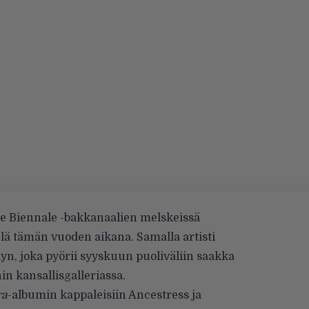
ce Biennale -bakkanaalien melskeissä
lä tämän vuoden aikana. Samalla artisti
yn, joka pyörii syyskuun puoliväliin saakka
in kansallisgalleriassa.
ra
-albumin kappaleisiin Ancestress ja