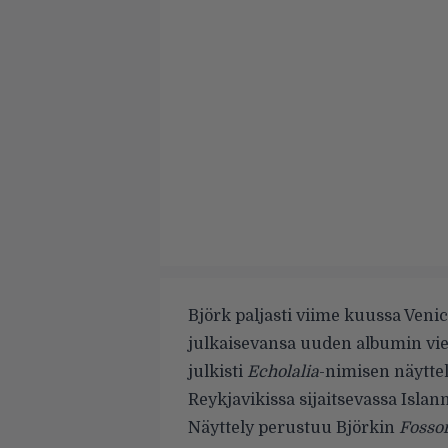
Björk paljasti viime kuussa Veni
julkaisevansa uuden albumin vie
julkisti
Echolalia
-nimisen näyttel
Reykjavikissa sijaitsevassa Islann
Näyttely perustuu Björkin
Fosso