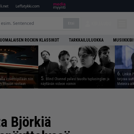
i.net
Leffatykki.com
Etsi
KIRJAUDU
UOMALAISEN ROCKIN KLASSIKOT
TARKKAILULUOKKA
MUSIIKKIB
6.
Linkin 
5.
lla covertripillään niin
Blind Channel palasi tauolta tuplasinglen ja
tarjoaa uut
yy itseään vastaan
näyttävän videon voimin
Meteora-aik
a Björkiä