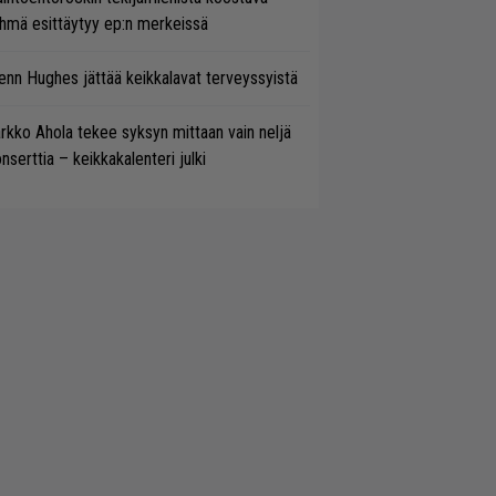
hmä esittäytyy ep:n merkeissä
enn Hughes jättää keikkalavat terveyssyistä
rkko Ahola tekee syksyn mittaan vain neljä
nserttia – keikkakalenteri julki