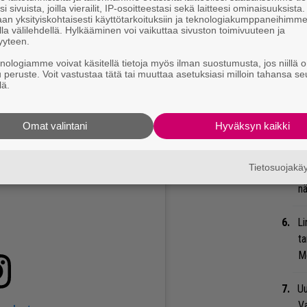
Va
i sivuista, joilla vierailit, IP-osoitteestasi sekä laitteesi ominaisuuksista
an yksityiskohtaisesti käyttötarkoituksiin ja teknologiakumppaneihimm
me
la välilehdellä. Hylkääminen voi vaikuttaa sivuston toimivuuteen ja
yyteen.
Se
knologiamme voivat käsitellä tietoja myös ilman suostumusta, jos niillä o
Ma
u peruste. Voit vastustaa tätä tai muuttaa asetuksiasi milloin tahansa se
lä.
uu
Ar
Omat valintani
Hyväksyn kaikki
su
Tietosuojak
Bl
nä
Li
ta
Me
Uu
Va