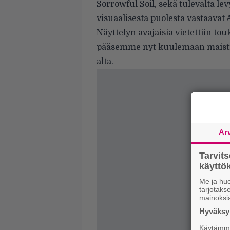
Sorrowful Soil, sekä tulevalta le
visuaalisesta puolesta vastaava
Näyttelyn avajaisia vietettiin t
pääsemme nyt kuulemaan maistiai
alta.
Ar
Tarvit
käytt
Me ja huo
tarjotak
mainoksi
Hyväksym
Käytämme 