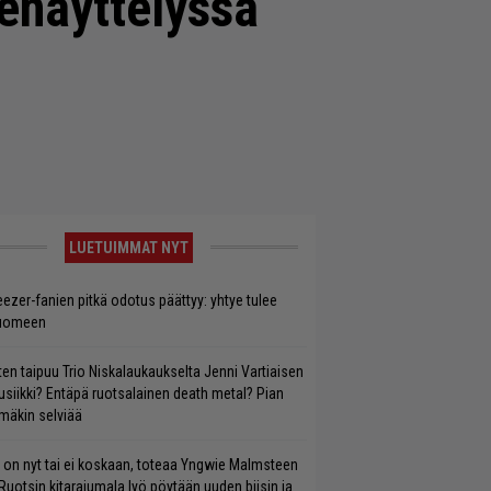
denäyttelyssä
LUETUIMMAT NYT
ezer-fanien pitkä odotus päättyy: yhtye tulee
uomeen
ten taipuu Trio Niskalaukaukselta Jenni Vartiaisen
siikki? Entäpä ruotsalainen death metal? Pian
mäkin selviää
 on nyt tai ei koskaan, toteaa Yngwie Malmsteen
Ruotsin kitarajumala lyö pöytään uuden biisin ja