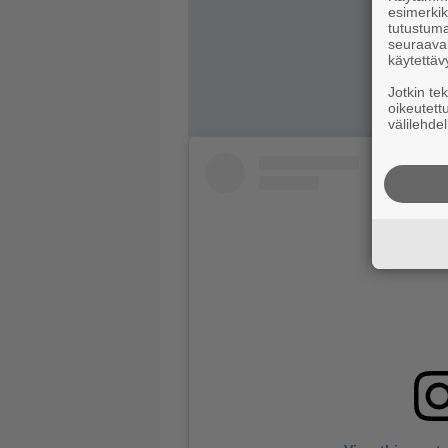
esimerkiks
tutustuma
seuraaval
käytettäv
Jotkin te
oikeutett
välilehdel