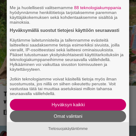
Me ja huolellisesti valitsemamme
88 teknologiakumppania
hyödynnämme henkilötietoja tarjotaksemme paremman
käyttäjäkokemuksen sekä kohdentaaksemme sisältöä ja
mainoksia.
Hyväksymällä suostut tietojesi käyttöön seuraavasti
Käytämme laitetunnisteita ja tallennamme evästeitä
laitteellesi saadaksemme tietoja esimerkiksi sivuista, joilla
vierailit, IP-osoitteestasi sekä laitteesi ominaisuuksista.
Pääset tutustumaan yksityiskohtaisesti käyttötarkoituksiin ja
teknologiakumppaneihimme seuraavalla välilehdellä.
Hylkääminen voi vaikuttaa sivuston toimivuuteen ja
käytettävyyteen.
Jotkin teknologiamme voivat käsitellä tietoja myös ilman
suostumusta, jos niillä on siihen oikeutettu peruste. Voit
vastustaa tätä tai muuttaa asetuksiasi milloin tahansa
Tänään tv:ssä: Koskettava kotimainen elokuva
seuraavalla välilehdellä.
vuodelta 2020 – ”Tehty isolla sydämellä”
Hyväksyn kaikki
Omat valintani
Tietosuojakäytäntömme