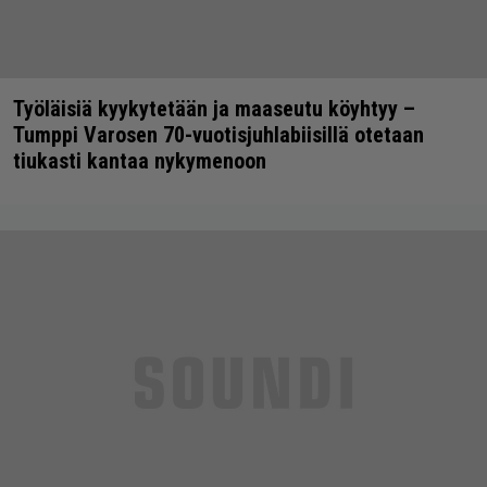
Työläisiä kyykytetään ja maaseutu köyhtyy –
Tumppi Varosen 70-vuotisjuhlabiisillä otetaan
tiukasti kantaa nykymenoon