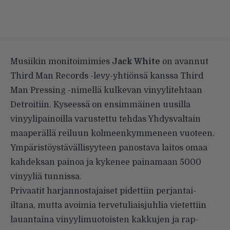
Musiikin monitoimimies
Jack White
on avannut
Third Man Records -levy-yhtiönsä kanssa Third
Man Pressing -nimellä kulkevan vinyylitehtaan
Detroitiin. Kyseessä on ensimmäinen uusilla
vinyylipainoilla varustettu tehdas Yhdysvaltain
maaperällä reiluun kolmeenkymmeneen vuoteen.
Ympäristöystävällisyyteen panostava laitos omaa
kahdeksan painoa ja kykenee painamaan 5000
vinyyliä tunnissa.
Privaatit harjannostajaiset pidettiin perjantai-
iltana, mutta avoimia tervetuliaisjuhlia vietettiin
lauantaina vinyylimuotoisten kakkujen ja rap-