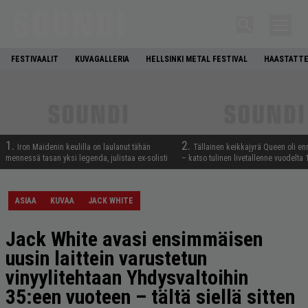
FESTIVAALIT
KUVAGALLERIA
HELLSINKI METAL FESTIVAL
HAASTATTE
1.
2.
Iron Maidenin keulilla on laulanut tähän
Tällainen keikkajyrä Queen oli e
mennessä tasan yksi legenda, julistaa ex-solisti
– katso tulinen livetallenne vuodelta
ASIAA
KUVAA
JACK WHITE
Jack White avasi ensimmäisen
uusin laittein varustetun
vinyylitehtaan Yhdysvaltoihin
35:een vuoteen – tältä siellä sitten