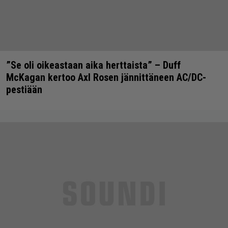
”Se oli oikeastaan aika herttaista” – Duff
McKagan kertoo Axl Rosen jännittäneen AC/DC-
pestiään