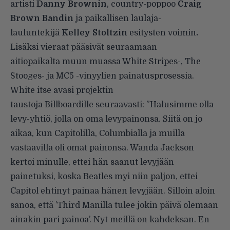
artisti
Danny Brownin
, country-poppoo
Craig
Brown Bandin
ja paikallisen laulaja-
lauluntekijä
Kelley Stoltzin
esitysten voimin
.
Lisäksi vieraat pääsivät seuraamaan
aitiopaikalta
muun muassa White Stripes-, The
Stooges- ja MC5 -vinyylien painatusprosessia.
White itse avasi projektin
taustoja
Billboardille
seuraavasti: ”Halusimme olla
levy-yhtiö, jolla on oma levypainonsa. Siitä on jo
aikaa, kun Capitolilla, Columbialla ja muilla
vastaavilla oli omat painonsa. Wanda Jackson
kertoi minulle, ettei hän saanut levyjään
painetuksi, koska Beatles myi niin paljon, ettei
Capitol ehtinyt painaa hänen levyjään. Silloin aloin
sanoa, että ’Third Manilla tulee jokin päivä olemaan
ainakin pari painoa’. Nyt meillä on kahdeksan. En