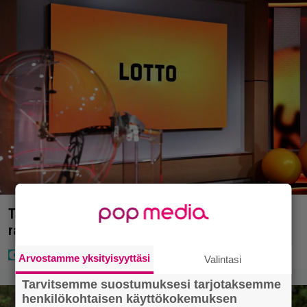
Täällä pelattiin lauantain Loton ja Jokerin isot
rahat – Tokmannilla, ABC:lla, netissä…
Arvostamme yksityisyyttäsi
Valintasi
Tarvitsemme suostumuksesi tarjotaksemme
henkilökohtaisen käyttökokemuksen