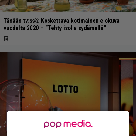
Tänään tv:ssä: Koskettava kotimainen elokuva
vuodelta 2020 – ”Tehty isolla sydämellä”