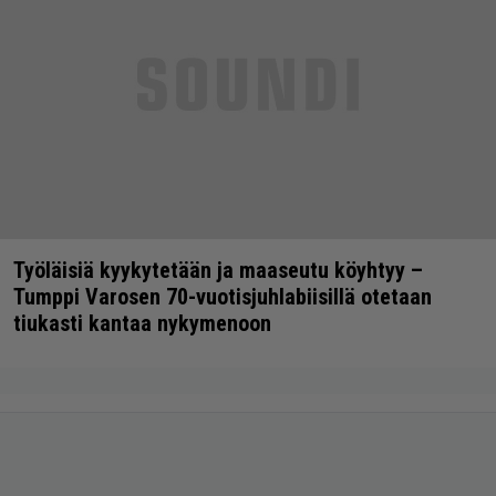
Työläisiä kyykytetään ja maaseutu köyhtyy –
Tumppi Varosen 70-vuotisjuhlabiisillä otetaan
tiukasti kantaa nykymenoon