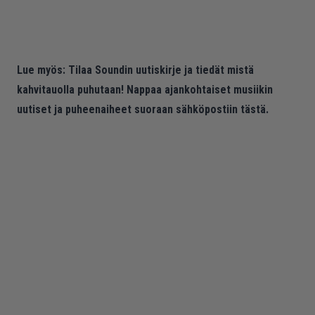
Lue myös:
Tilaa Soundin uutiskirje ja tiedät mistä
kahvitauolla puhutaan! Nappaa ajankohtaiset musiikin
uutiset ja puheenaiheet suoraan sähköpostiin tästä.