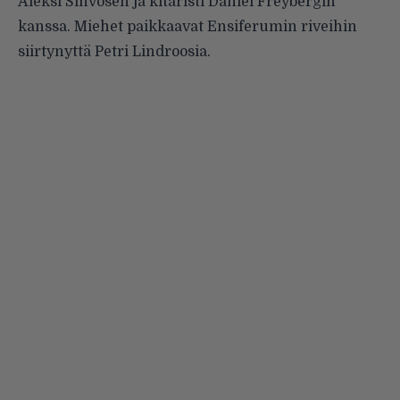
Aleksi Sihvosen ja kitaristi Daniel Freybergin
kanssa. Miehet paikkaavat Ensiferumin riveihin
siirtynyttä Petri Lindroosia.