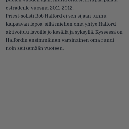
puolen vuoden ajan, mutta orkesteri lupaa palata
estradeille vuosina 2011-2012.
Priest-solisti Rob Halford ei sen sijaan tunnu
kaipaavan lepoa, sillä miehen oma yhtye Halford
aktivoituu lavoille jo kesällä ja syksyllä. Kyseessä on
Halfordin ensimmäinen varsinainen oma rundi
noin seitsemään vuoteen.