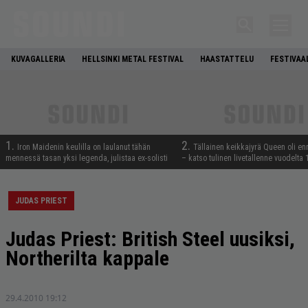
KUVAGALLERIA
HELLSINKI METAL FESTIVAL
HAASTATTELU
FESTIVAA
1.
2.
Iron Maidenin keulilla on laulanut tähän
Tällainen keikkajyrä Queen oli e
mennessä tasan yksi legenda, julistaa ex-solisti
– katso tulinen livetallenne vuodelta
JUDAS PRIEST
Judas Priest: British Steel uusiksi,
Northerilta kappale
29.4.2010 19:12