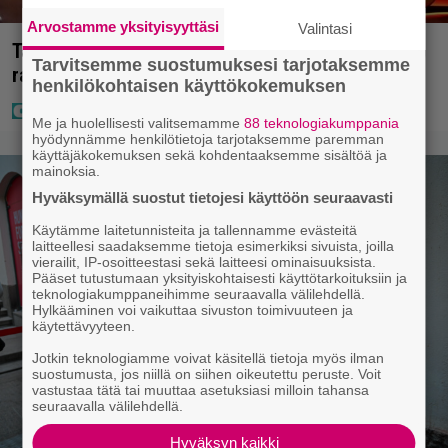
Arvostamme yksityisyyttäsi
Valintasi
Täällä pelattiin lauantain Loton ja Jokerin isot
Tarvitsemme suostumuksesi tarjotaksemme
rahat – Tokmannilla, ABC:lla, netissä…
henkilökohtaisen käyttökokemuksen
Me ja huolellisesti valitsemamme
88 teknologiakumppania
hyödynnämme henkilötietoja tarjotaksemme paremman
käyttäjäkokemuksen sekä kohdentaaksemme sisältöä ja
mainoksia.
Hyväksymällä suostut tietojesi käyttöön seuraavasti
Käytämme laitetunnisteita ja tallennamme evästeitä
laitteellesi saadaksemme tietoja esimerkiksi sivuista, joilla
vierailit, IP-osoitteestasi sekä laitteesi ominaisuuksista.
Pääset tutustumaan yksityiskohtaisesti käyttötarkoituksiin ja
teknologiakumppaneihimme seuraavalla välilehdellä.
Hylkääminen voi vaikuttaa sivuston toimivuuteen ja
käytettävyyteen.
Jotkin teknologiamme voivat käsitellä tietoja myös ilman
suostumusta, jos niillä on siihen oikeutettu peruste. Voit
vastustaa tätä tai muuttaa asetuksiasi milloin tahansa
seuraavalla välilehdellä.
Hyväksyn kaikki