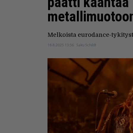
päätti kääntää
metallimuotoo
Melkoista eurodance-tykitys
18.8.2025 13:56
Saku Schildt