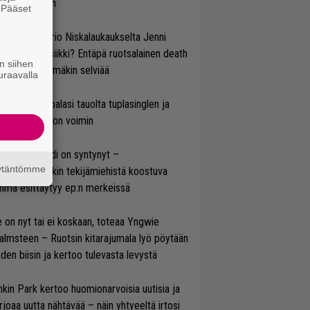
ulee Suomeen
. Pääset
e
ten taipuu Trio Niskalaukaukselta Jenni
rtiaisen musiikki? Entäpä ruotsalainen death
n siihen
tal? Pian tämäkin selviää
uraavalla
ind Channel palasi tauolta tuplasinglen ja
yttävän videon voimin
si superbändi on syntynyt –
äytäntömme
ihtoehtorockin tekijämiehistä koostuva
hmä esittäytyy ep:n merkeissä
 on nyt tai ei koskaan, toteaa Yngwie
lmsteen – Ruotsin kitarajumala lyö pöytään
den biisin ja kertoo tulevasta levystä
nkin Park kertoo huomionarvoisia uutisia ja
rjoaa uutta nähtävää – näin yhtyeeltä irtosi