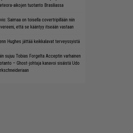
teora-aikojen tuotanto Brasiliassa
vio: Saimaa on toisella covertripillään niin
vereeni, että se kääntyy itseään vastaan
enn Hughes jättää keikkalavat terveyssyistä
in sujuu Tobias Forgelta Acceptin varhainen
otanto – Ghost-johtaja kanavoi sisäistä Udo
rkschneideriaan