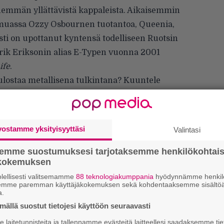
emmän yllättävistä kappaleista. Aikaisemmin
muassa Ozzy Osbournen tuotantoa, Queenia,
risti on upottanut kyntensä todelliseen Ruotsin
Erik Eriksonin alias E-Typen vuonna 2001
ife
.
lostaa metallisena tulkintana? Kuuntele
ana menossa häärää Sungen eli Magnus Östling,
umoristisen rockmusiikin saralla.
vostamme yksityisyyttäsi
Valintasi
semme suostumuksesi tarjotaksemme henkilökohtai
ökokemuksen
lellisesti valitsemamme
88 teknologiakumppania
hyödynnämme henkilö
semme paremman käyttäjäkokemuksen sekä kohdentaaksemme sisältöä
a.
ällä suostut tietojesi käyttöön seuraavasti
We
laitetunnisteita ja tallennamme evästeitä laitteellesi saadaksemme tie