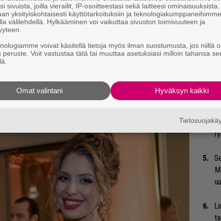
t
i sivuista, joilla vierailit, IP-osoitteestasi sekä laitteesi ominaisuuksista
an yksityiskohtaisesti käyttötarkoituksiin ja teknologiakumppaneihimm
la välilehdellä. Hylkääminen voi vaikuttaa sivuston toimivuuteen ja
Mi
yyteen.
Va
knologiamme voivat käsitellä tietoja myös ilman suostumusta, jos niillä o
me
u peruste. Voit vastustaa tätä tai muuttaa asetuksiasi milloin tahansa se
lä.
Bl
 tiedät mistä kahvitauolla puhutaan! Nappaa
nä
Omat valintani
Hyväksyn kaikki
eenaiheet suoraan sähköpostiin tästä.
Uu
Tietosuojak
Va
ry
Se
Ma
uu
Li
ta