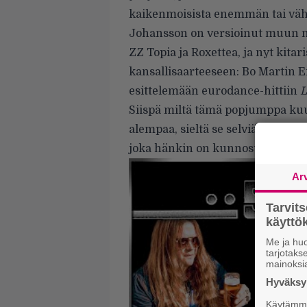
kaikenmoisista enemmän tai väh
Johansson on versioinut muun 
ZZ Topia ja Roxettea, ja nyt kita
kansallisaarteeseen: Bo Martin 
esittelemään eurodance-hittiin
L
Siispä miltä tämä popjumppa kuu
alempaa, sieltä se selviää. Muk
joka hänkin on kunnostautunut h
Ar
Tarvit
käytt
Me ja huo
tarjotak
mainoksi
Hyväksym
Käytämme 