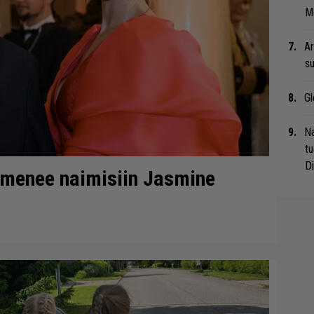
Me
Ar
su
Gl
Nä
tu
Di
 menee naimisiin Jasmine