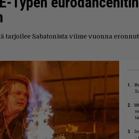
 E-Typen eurodancehitin
n
tä tarjoilee Sabatonista viime vuonna eronn
We
S
Mi
mu
tä
Se
– 