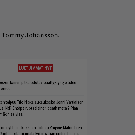
ut Tommy Johansson.
LUETUIMMAT NYT
ezer-fanien pitkä odotus päättyy: yhtye tulee
uomeen
ten taipuu Trio Niskalaukaukselta Jenni Vartiaisen
siikki? Entäpä ruotsalainen death metal? Pian
mäkin selviää
 on nyt tai ei koskaan, toteaa Yngwie Malmsteen
Ruotsin kitarajumala lyö pöytään uuden biisin ja