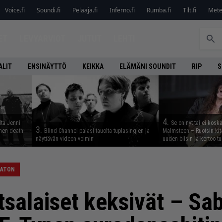
Voice.fi
Soundi.fi
Pelaaja.fi
Inferno.fi
Rumba.fi
Tilt.fi
Metel
ET
LEVYARVIOT
JUTUT
LEHTI
ALIT
ENSINÄYTTÖ
KEIKKA
ELÄMÄNI SOUNDIT
RIP
S
4.
lta Jenni
Se on nyt tai ei kosk
3.
inen death
Blind Channel palasi tauolta tuplasinglen ja
Malmsteen – Ruotsin kit
näyttävän videon voimin
uuden biisin ja kertoo tu
BATON
tsalaiset keksivät – Sa