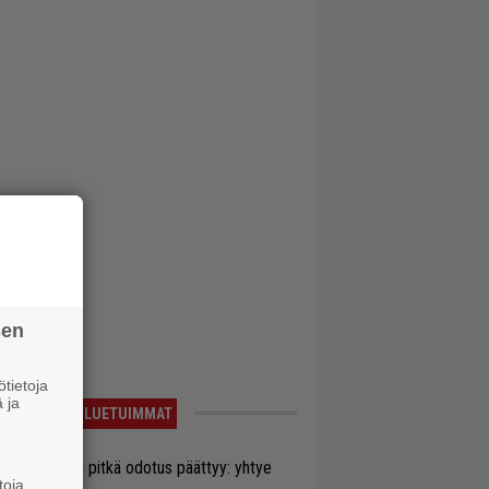
sen
tietoja
 ja
LUETUIMMAT
ezer-fanien pitkä odotus päättyy: yhtye
toja