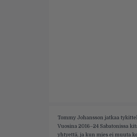
Tommy Johansson jatkaa tykittel
Vuosina 2016–24 Sabatonissa kit
yhtyettä, ja kun mies ei muuta k