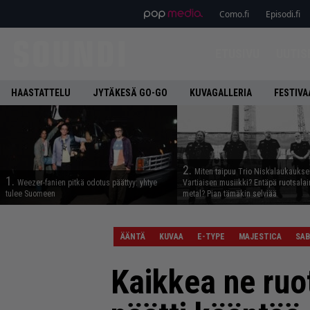
Como.fi
Episodi.fi
ETUSIVU
UUTIS
HAASTATTELU
JYTÄKESÄ GO-GO
KUVAGALLERIA
FESTIVA
2.
Miten taipuu Trio Niskalaukaukse
1.
Weezer-fanien pitkä odotus päättyy: yhtye
Vartiaisen musiikki? Entäpä ruotsala
tulee Suomeen
metal? Pian tämäkin selviää
ÄÄNTÄ
KUVAA
E-TYPE
MAJESTICA
SA
Kaikkea ne ruo