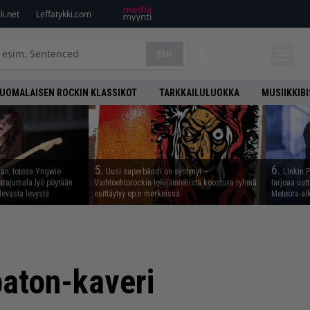
i.net
Leffatykki.com
Etsi
KIRJAUDU
UOMALAISEN ROCKIN KLASSIKOT
TARKKAILULUOKKA
MUSIIKKIB
5.
6.
aan, toteaa Yngwie
Uusi superbändi on syntynyt –
Linkin 
arajumala lyö pöytään
Vaihtoehtorockin tekijämiehistä koostuva ryhmä
tarjoaa uut
levasta levystä
esittäytyy ep:n merkeissä
Meteora-aik
baton-kaveri