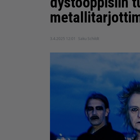
dystooppisiin 
metallitarjotti
3.4.2025 12:01
Saku Schildt