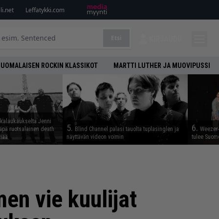
i.net
Leffatykki.com
Etsi
KIRJAUDU
SUOMALAISEN ROCKIN KLASSIKOT
MARTTI LUTHER JA MUOVIPUSSI
skalaukaukselta Jenni
5.
6.
täpä ruotsalainen death
Blind Channel palasi tauolta tuplasinglen ja
Weezer-
viää
näyttävän videon voimin
tulee Suom
en vie kuulijat