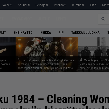
Voice.fi
Soundi.fi
Pelaaja.fi
Inferno.fi
Rumba.fi
Tilt.fi
Metel
ET
LEVYARVIOT
JUTUT
LEHTI
ALIT
ENSINÄYTTÖ
KEIKKA
RIP
TARKKAILULUOKKA
3.
4.
ngwie
Guns N’ Rosesin keikalla nähtiin yllätysvieras
Miten taipuu Trio Ni
ö pöytään
suoraan country-maailman huipulta – näin
Vartiaisen musiikki? En
tä
kokoonpano suoriutui Bob Dylanin klassikosta
metal? Pian tämäkin sel
ku 1984 – Cleaning Wom