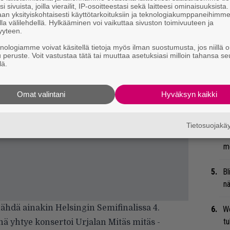
i sivuista, joilla vierailit, IP-osoitteestasi sekä laitteesi ominaisuuksista
an yksityiskohtaisesti käyttötarkoituksiin ja teknologiakumppaneihimm
Se
la välilehdellä. Hylkääminen voi vaikuttaa sivuston toimivuuteen ja
yyteen.
Ma
uu
knologiamme voivat käsitellä tietoja myös ilman suostumusta, jos niillä o
u peruste. Voit vastustaa tätä tai muuttaa asetuksiasi milloin tahansa se
lä.
Gu
su
Omat valintani
Hyväksyn kaikki
ko
Mi
Tietosuojak
Va
me
Bl
nä
ähdä ainakin Helsingin Semifinalissa 4.
We
t
ä yhtye konsertoi Urjalan Mitäs mitäs -