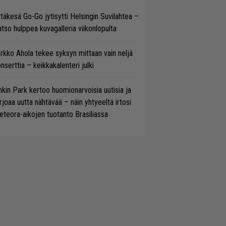
täkesä Go-Go jytisytti Helsingin Suvilahtea –
tso hulppea kuvagalleria viikonlopulta
rkko Ahola tekee syksyn mittaan vain neljä
nserttia – keikkakalenteri julki
nkin Park kertoo huomionarvoisia uutisia ja
rjoaa uutta nähtävää – näin yhtyeeltä irtosi
teora-aikojen tuotanto Brasiliassa