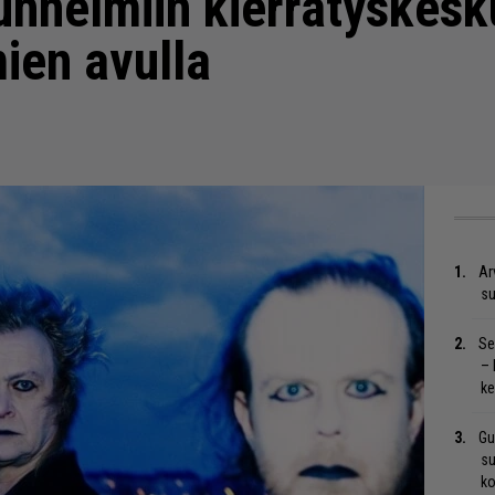
tunnelmiin kierrätyskes
mien avulla
Ar
su
Se
– 
ke
Gu
su
ko