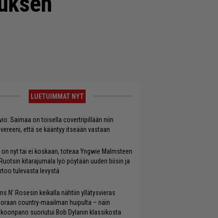
kuksen
LUETUIMMAT NYT
vio: Saimaa on toisella covertripillään niin
vereeni, että se kääntyy itseään vastaan
 on nyt tai ei koskaan, toteaa Yngwie Malmsteen
Ruotsin kitarajumala lyö pöytään uuden biisin ja
rtoo tulevasta levystä
ns N’ Rosesin keikalla nähtiin yllätysvieras
oraan country-maailman huipulta – näin
koonpano suoriutui Bob Dylanin klassikosta