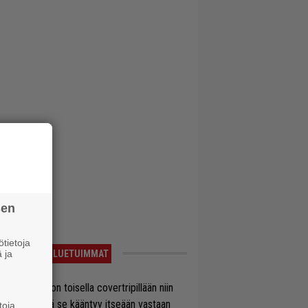
sen
tietoja
 ja
LUETUIMMAT
vio: Saimaa on toisella covertripillään niin
vereeni, että se kääntyy itseään vastaan
toja