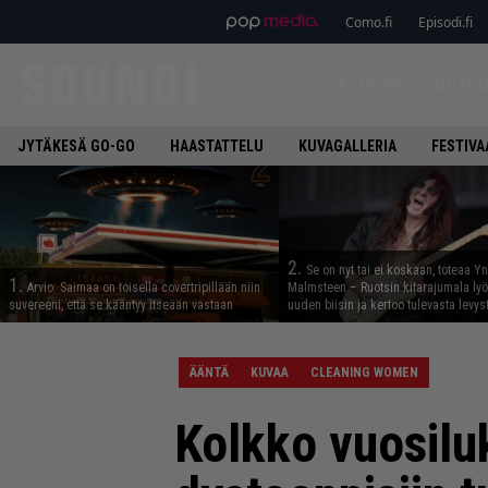
Como.fi
Episodi.fi
ETUSIVU
UUTIS
JYTÄKESÄ GO-GO
HAASTATTELU
KUVAGALLERIA
FESTIVA
2.
Se on nyt tai ei koskaan, toteaa Y
1.
Arvio: Saimaa on toisella covertripillään niin
Malmsteen – Ruotsin kitarajumala ly
suvereeni, että se kääntyy itseään vastaan
uuden biisin ja kertoo tulevasta levys
ÄÄNTÄ
KUVAA
CLEANING WOMEN
Kolkko vuosilu