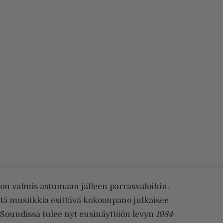
 valmis astumaan jälleen parrasvaloihin.
listä musiikkia esittävä kokoonpano julkaisee
 Soundissa tulee nyt ensinäyttöön levyn
1984
-