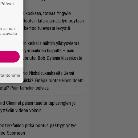
. Pääset
e
 on nyt tai ei koskaan, toteaa Yngwie
lmsteen – Ruotsin kitarajumala lyö pöytään
den biisin ja kertoo tulevasta levystä
n siihen
uraavalla
ns N’ Rosesin keikalla nähtiin yllätysvieras
oraan country-maailman huipulta – näin
koonpano suoriutui Bob Dylanin klassikosta
ten taipuu Trio Niskalaukaukselta Jenni
äytäntömme
rtiaisen musiikki? Entäpä ruotsalainen death
tal? Pian tämäkin selviää
ind Channel palasi tauolta tuplasinglen ja
yttävän videon voimin
ezer-fanien pitkä odotus päättyy: yhtye
ulee Suomeen