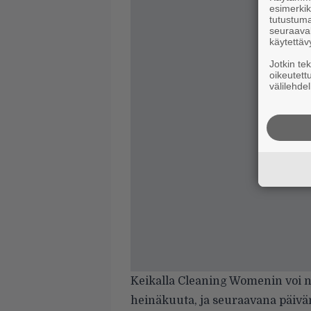
esimerkiks
tutustuma
seuraaval
käytettäv
Jotkin te
oikeutett
välilehdel
Keikalla Cleaning Womenin voi n
heinäkuuta, ja seuraavana päivän