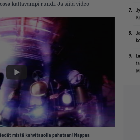
edossa kattavampi rundi. Ja siitä video
Jy
Ka
Ja
ko
Li
ta
Me
 tiedät mistä kahvitauolla puhutaan! Nappaa