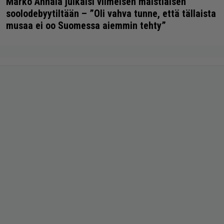
Marko Annala julkaisi viimeisen maistiaisen
soolodebyytiltään – ”Oli vahva tunne, että tällaista
musaa ei oo Suomessa aiemmin tehty”