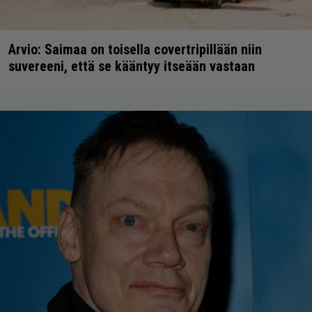
Arvio: Saimaa on toisella covertripillään niin
suvereeni, että se kääntyy itseään vastaan