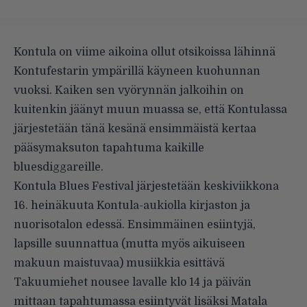
Kontula on viime aikoina ollut otsikoissa lähinnä
Kontufestarin ympärillä käyneen kuohunnan
vuoksi. Kaiken sen vyörynnän jalkoihin on
kuitenkin jäänyt muun muassa se, että Kontulassa
järjestetään tänä kesänä ensimmäistä kertaa
pääsymaksuton tapahtuma kaikille
bluesdiggareille.
Kontula Blues Festival järjestetään keskiviikkona
16. heinäkuuta Kontula-aukiolla kirjaston ja
nuorisotalon edessä. Ensimmäinen esiintyjä,
lapsille suunnattua (mutta myös aikuiseen
makuun maistuvaa) musiikkia esittävä
Takuumiehet nousee lavalle klo 14 ja päivän
mittaan tapahtumassa esiintyvät lisäksi Matala