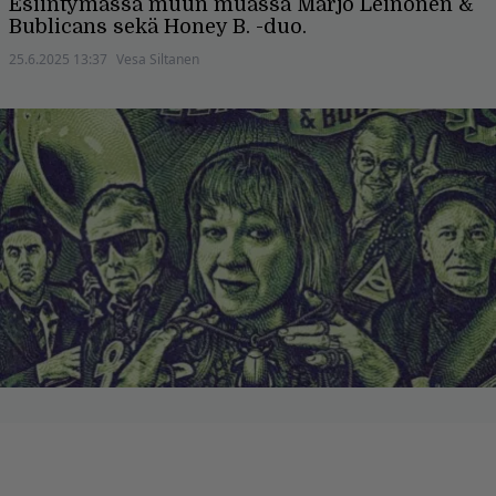
Esiintymässä muun muassa Marjo Leinonen &
Bublicans sekä Honey B. -duo.
25.6.2025 13:37
Vesa Siltanen