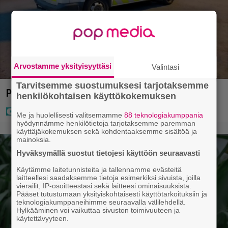
Arvostamme yksityisyyttäsi
Valintasi
Tarvitsemme suostumuksesi tarjotaksemme
Poliisi teki surullisen löydön Lohjalla
henkilökohtaisen käyttökokemuksen
Me ja huolellisesti valitsemamme
88 teknologiakumppania
hyödynnämme henkilötietoja tarjotaksemme paremman
käyttäjäkokemuksen sekä kohdentaaksemme sisältöä ja
mainoksia.
Hyväksymällä suostut tietojesi käyttöön seuraavasti
Käytämme laitetunnisteita ja tallennamme evästeitä
laitteellesi saadaksemme tietoja esimerkiksi sivuista, joilla
vierailit, IP-osoitteestasi sekä laitteesi ominaisuuksista.
Pääset tutustumaan yksityiskohtaisesti käyttötarkoituksiin ja
teknologiakumppaneihimme seuraavalla välilehdellä.
Hylkääminen voi vaikuttaa sivuston toimivuuteen ja
käytettävyyteen.