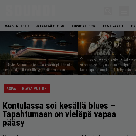
HAASTATTELU
JYTÄKESÄ GO-GO
KUVAGALLERIA
FESTIVAALIT
EN
2.
Guns N’ Rosesin keikalla nähtiin y
1.
Arvio: Saimaa on toisella covertripillään niin
suoraan country-maailman huipulta –
suvereeni, että se kääntyy itseään vastaan
kokoonpano suoriutui Bob Dylanin kl
ASIAA
ELÄVÄ MUSIIKKI
Kontulassa soi kesällä blues –
Tapahtumaan on vieläpä vapaa
pääsy