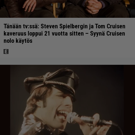
Tänään tv:ssä: Steven Spielbergin ja Tom Cruisen
kaveruus loppui 21 vuotta sitten – Syynä Cruisen
nolo käytös