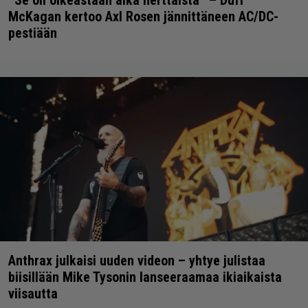
”Se oli oikeastaan aika herttaista” – Duff
McKagan kertoo Axl Rosen jännittäneen AC/DC-
pestiään
Anthrax julkaisi uuden videon – yhtye julistaa
biisillään Mike Tysonin lanseeraamaa ikiaikaista
viisautta