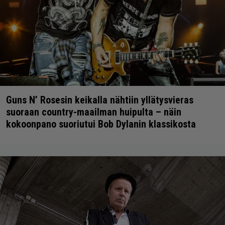
Guns N’ Rosesin keikalla nähtiin yllätysvieras
suoraan country-maailman huipulta – näin
kokoonpano suoriutui Bob Dylanin klassikosta