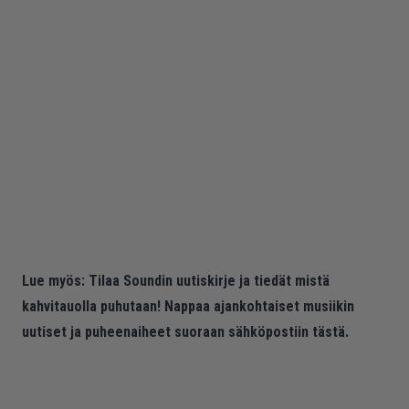
Lue myös:
Tilaa Soundin uutiskirje ja tiedät mistä
kahvitauolla puhutaan! Nappaa ajankohtaiset musiikin
uutiset ja puheenaiheet suoraan sähköpostiin tästä.