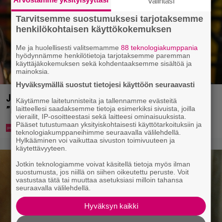
Valintasi
Tarvitsemme suostumuksesi tarjotaksemme
henkilökohtaisen käyttökokemuksen
Me ja huolellisesti valitsemamme
88 teknologiakumppania
hyödynnämme henkilötietoja tarjotaksemme paremman
käyttäjäkokemuksen sekä kohdentaaksemme sisältöä ja
mainoksia.
Hyväksymällä suostut tietojesi käyttöön seuraavasti
Jani Sievinen kokosi lapsikatraansa yhteen –
Käytämme laitetunnisteita ja tallennamme evästeitä
”Minun suurin perintöni heille”
laitteellesi saadaksemme tietoja esimerkiksi sivuista, joilla
vierailit, IP-osoitteestasi sekä laitteesi ominaisuuksista.
Pääset tutustumaan yksityiskohtaisesti käyttötarkoituksiin ja
teknologiakumppaneihimme seuraavalla välilehdellä.
Hylkääminen voi vaikuttaa sivuston toimivuuteen ja
käytettävyyteen.
Jotkin teknologiamme voivat käsitellä tietoja myös ilman
suostumusta, jos niillä on siihen oikeutettu peruste. Voit
vastustaa tätä tai muuttaa asetuksiasi milloin tahansa
seuraavalla välilehdellä.
Hyväksyn kaikki