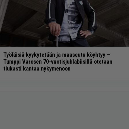
Työläisiä kyykytetään ja maaseutu köyhtyy –
Tumppi Varosen 70-vuotisjuhlabiisillä otetaan
tiukasti kantaa nykymenoon