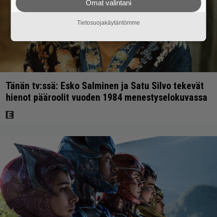
Omat valintani
Tietosuojakäytäntömme
Tänän tv:ssä: Esko Salminen ja Satu Silvo tekevät
hienot pääroolit vuoden 1984 menestyselokuvassa