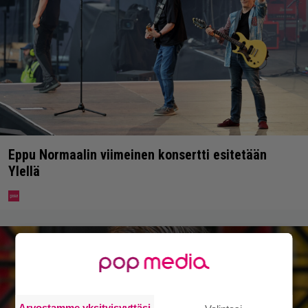
Eppu Normaalin viimeinen konsertti esitetään
Ylellä
Arvostamme yksityisyyttäsi