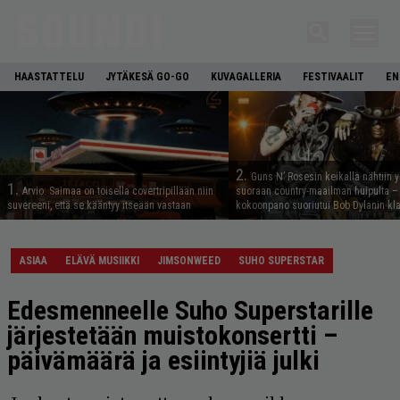
HAASTATTELU
JYTÄKESÄ GO-GO
KUVAGALLERIA
FESTIVAALIT
EN
2.
Guns N’ Rosesin keikalla nähtiin y
1.
Arvio: Saimaa on toisella covertripillään niin
suoraan country-maailman huipulta –
suvereeni, että se kääntyy itseään vastaan
kokoonpano suoriutui Bob Dylanin kl
ASIAA
ELÄVÄ MUSIIKKI
JIMSONWEED
SUHO SUPERSTAR
Edesmenneelle Suho Superstarille
järjestetään muistokonsertti –
päivämäärä ja esiintyjiä julki