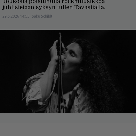
Joukosta poistunutta rockmuusikkoa
juhlistetaan syksyn tullen Tavastialla.
29.6.2026 14:55
Saku Schildt