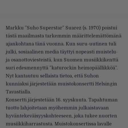
Markku ”Suho Superstar” Suarez (s. 1970) poistui
tästä maailmasta tarkemmin määrittelemättömänä
ajankohtana tänä vuonna. Kun suru-uutinen tuli
julki, sosiaalinen media täyttyi nopeasti muistelu-
ja osanottoviesteistä, kun Suomen musiikkikenttä
suri edesmennyttä ”katurockin heimopäällikköä”.
Nyt kantautuu sellaista tietoa, että Suhon
kunniaksi järjestetään muistokonsertti Helsingin
Tavastialla.
Konsertti järjestetään 16. syyskuuta. Tapahtuman
tuotto lahjoitetaan myöhemmin julkaistavaan
hyväntekeväisyyskohteeseen, joka tukee nuorten
musiikkiharrastusta. Muistokonsertissa lavalle