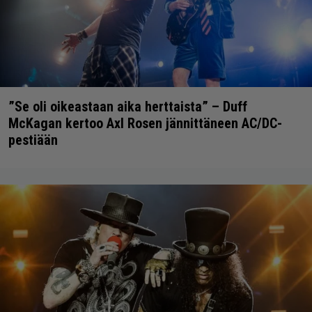
”Se oli oikeastaan aika herttaista” – Duff
McKagan kertoo Axl Rosen jännittäneen AC/DC-
pestiään