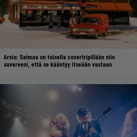
Arvio: Saimaa on toisella covertripillään niin
suvereeni, että se kääntyy itseään vastaan