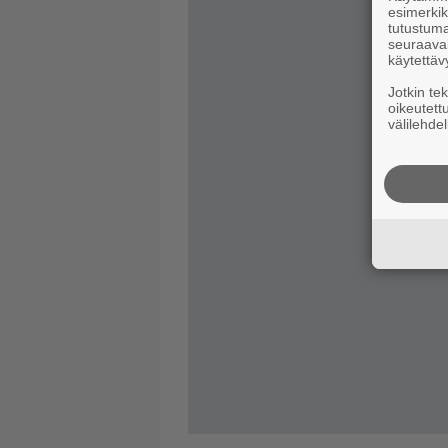
esimerkiks
tutustuma
seuraaval
käytettäv
Jotkin te
oikeutett
välilehdel