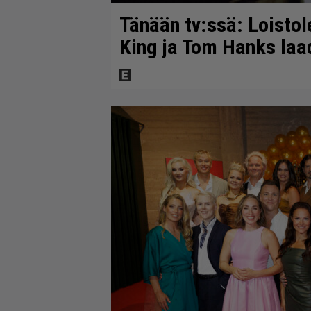
Tänään tv:ssä: Loistol
King ja Tom Hanks laa