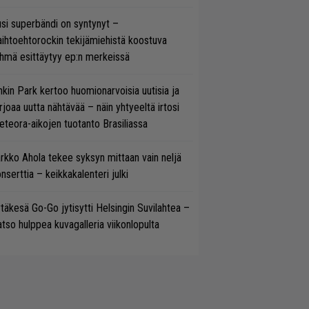
si superbändi on syntynyt –
ihtoehtorockin tekijämiehistä koostuva
hmä esittäytyy ep:n merkeissä
nkin Park kertoo huomionarvoisia uutisia ja
rjoaa uutta nähtävää – näin yhtyeeltä irtosi
teora-aikojen tuotanto Brasiliassa
rkko Ahola tekee syksyn mittaan vain neljä
nserttia – keikkakalenteri julki
täkesä Go-Go jytisytti Helsingin Suvilahtea –
tso hulppea kuvagalleria viikonlopulta