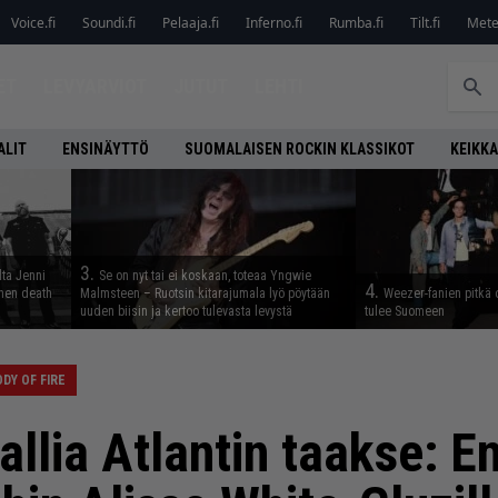
Voice.fi
Soundi.fi
Pelaaja.fi
Inferno.fi
Rumba.fi
Tilt.fi
Metel
ET
LEVYARVIOT
JUTUT
LEHTI
ALIT
ENSINÄYTTÖ
SUOMALAISEN ROCKIN KLASSIKOT
KEIKKA
3.
lta Jenni
Se on nyt tai ei koskaan, toteaa Yngwie
4.
inen death
Malmsteen – Ruotsin kitarajumala lyö pöytään
Weezer-fanien pitkä 
uuden biisin ja kertoo tulevasta levystä
tulee Suomeen
DY OF FIRE
allia Atlantin taakse: E