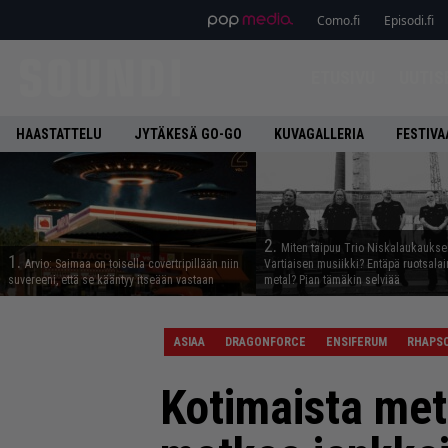
Como.fi
Episodi.fi
ETUSIVU
UUTIS
HAASTATTELU
JYTÄKESÄ GO-GO
KUVAGALLERIA
FESTIVA
2.
Miten taipuu Trio Niskalaukaukse
1.
Arvio: Saimaa on toisella covertripillään niin
Vartiaisen musiikki? Entäpä ruotsala
suvereeni, että se kääntyy itseään vastaan
metal? Pian tämäkin selviää
ASIAA
DRAGONFORCE
ENSIFERUM
RHAPSO
Kotimaista met