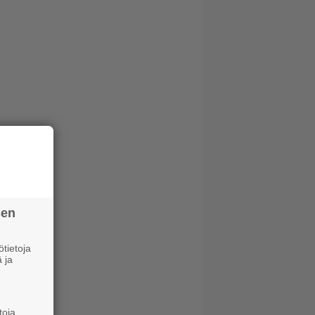
sen
tietoja
 ja
toja