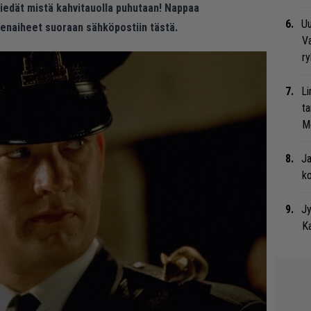
 tiedät mistä kahvitauolla puhutaan! Nappaa
Uu
eenaiheet suoraan sähköpostiin tästä.
Va
ry
Li
ta
Me
Ja
ko
Jy
Ka