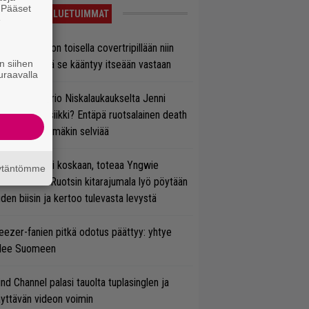
. Pääset
LUETUIMMAT
e
vio: Saimaa on toisella covertripillään niin
n siihen
vereeni, että se kääntyy itseään vastaan
uraavalla
ten taipuu Trio Niskalaukaukselta Jenni
rtiaisen musiikki? Entäpä ruotsalainen death
tal? Pian tämäkin selviää
 on nyt tai ei koskaan, toteaa Yngwie
äytäntömme
lmsteen – Ruotsin kitarajumala lyö pöytään
den biisin ja kertoo tulevasta levystä
ezer-fanien pitkä odotus päättyy: yhtye
ulee Suomeen
ind Channel palasi tauolta tuplasinglen ja
yttävän videon voimin