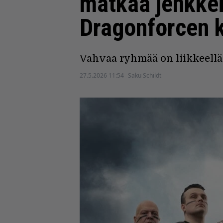
matkaa jenkkei
Dragonforcen 
Vahvaa ryhmää on liikkeellä
27.5.2026 11:54
Saku Schildt