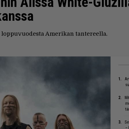
hin Alissa White-Gluzill
kanssa
 loppuvuodesta Amerikan tantereella.
Ar
su
Mi
mu
tä
Se
– 