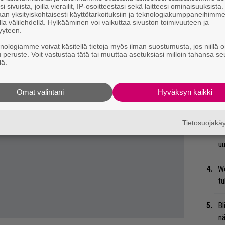
i sivuista, joilla vierailit, IP-osoitteestasi sekä laitteesi ominaisuuksista
an yksityiskohtaisesti käyttötarkoituksiin ja teknologiakumppaneihimm
la välilehdellä. Hylkääminen voi vaikuttaa sivuston toimivuuteen ja
yyteen.
Ar
knologiamme voivat käsitellä tietoja myös ilman suostumusta, jos niillä o
su
u peruste. Voit vastustaa tätä tai muuttaa asetuksiasi milloin tahansa se
lä.
Mi
Va
Omat valintani
Hyväksyn kaikki
me
Se
Tietosuojak
Ma
uu
We
t
Bl
nä