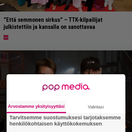
”Että semmonen sirkus” – TTK-kilpailijat
julkistettiin ja kansalla on sanottavaa
Arvostamme yksityisyyttäsi
Valintasi
Tarvitsemme suostumuksesi tarjotaksemme
henkilökohtaisen käyttökokemuksen