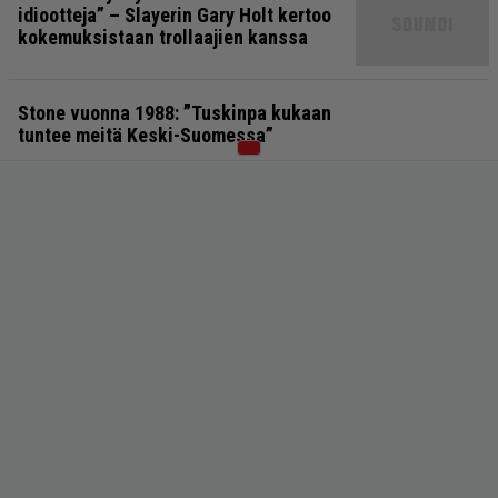
idiootteja” – Slayerin Gary Holt kertoo
kokemuksistaan trollaajien kanssa
Stone vuonna 1988: ”Tuskinpa kukaan
tuntee meitä Keski-Suomessa”