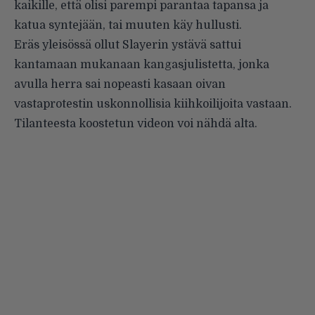
kaikille, että olisi parempi parantaa tapansa ja
katua syntejään, tai muuten käy hullusti.
Eräs yleisössä ollut Slayerin ystävä sattui
kantamaan mukanaan kangasjulistetta, jonka
avulla herra sai nopeasti kasaan oivan
vastaprotestin uskonnollisia kiihkoilijoita vastaan.
Tilanteesta koostetun videon voi nähdä alta.