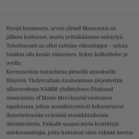
Hyvää huomenta, arvon yleisö! Maanantai on
jälleen koittanut, mutta yrittäkäämme selviytyä.
Toivottavasti on ollut rattoisa viikonloppu – sehän
taisikin olla kesän viimeinen. Syksy kolkuttelee jo
ovella.
Kevennetään tunnelmaa pienellä annoksella
Slayeriä. Yhdysvaltain Anaheimissa järjestettiin
alkuvuodesta NAMM-yhdistyksen (National
Association of Music Merchants) vuotuinen
tapahtuma, johon musiikinystävät kokoontuivat
ihmettelemään erinäisiä musiikkiaiheisia
oheistuotteita. Paikalle saapui myös kristittyjä
mielenosoittajia, jotka halusivat väen väkisin kertoa