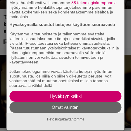
Me ja huolellisesti valitsemamme
88 teknologiakumppania
hyödynnämme henkilötietoja tarjotaksemme paremman
käyttäjäkokemuksen sekä kohdentaaksemme sisältöä ja
Tänään tv:ssä: Steven Spielbergin ja Tom Cruisen
mainoksia.
kaveruus loppui 21 vuotta sitten – Syynä Cruisen
Hyväksymällä suostut tietojesi käyttöön seuraavasti
nolo käytös
Käytämme laitetunnisteita ja tallennamme evästeitä
laitteellesi saadaksemme tietoja esimerkiksi sivuista, joilla
vierailit, IP-osoitteestasi sekä laitteesi ominaisuuksista.
Pääset tutustumaan yksityiskohtaisesti käyttötarkoituksiin ja
teknologiakumppaneihimme seuraavalla välilehdellä.
Hylkääminen voi vaikuttaa sivuston toimivuuteen ja
käytettävyyteen.
Jotkin teknologiamme voivat käsitellä tietoja myös ilman
suostumusta, jos niillä on siihen oikeutettu peruste. Voit
vastustaa tätä tai muuttaa asetuksiasi milloin tahansa
seuraavalla välilehdellä.
Hyväksyn kaikki
Omat valintani
Tietosuojakäytäntömme