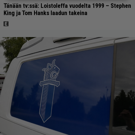
Tänään tv:ssä: Loistoleffa vuodelta 1999 – Stephen
King ja Tom Hanks laadun takeina