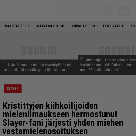
HAASTATTELU
JYTÄKESÄ GO-GO
KUVAGALLERIA
FESTIVAALIT
EN
2.
Miten taipuu Trio Niskalaukaukse
1.
Arvio: Saimaa on toisella covertripillään niin
Vartiaisen musiikki? Entäpä ruotsala
suvereeni, että se kääntyy itseään vastaan
metal? Pian tämäkin selviää
SLAYER
Kristittyjen kiihkoilijoiden
mielenilmaukseen hermostunut
Slayer-fani järjesti yhden miehen
vastamielenosoituksen