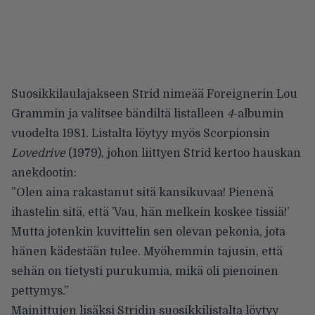
Suosikkilaulajakseen Strid nimeää Foreignerin Lou
Grammin ja valitsee bändiltä listalleen
4
-albumin
vuodelta 1981. Listalta löytyy myös Scorpionsin
Lovedrive
(1979), johon liittyen Strid kertoo hauskan
anekdootin:
”Olen aina rakastanut sitä
kansikuvaa
! Pienenä
ihastelin sitä, että ’Vau, hän melkein koskee tissiä!’
Mutta jotenkin kuvittelin sen olevan pekonia, jota
hänen kädestään tulee. Myöhemmin tajusin, että
sehän on tietysti purukumia, mikä oli pienoinen
pettymys.”
Mainittujen lisäksi Stridin suosikkilistalta löytyy