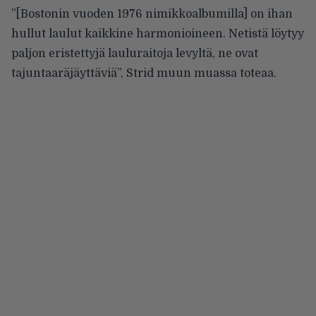
”[Bostonin vuoden 1976 nimikkoalbumilla] on ihan
hullut laulut kaikkine harmonioineen. Netistä löytyy
paljon
eristettyjä lauluraitoja
levyltä, ne ovat
tajuntaaräjäyttäviä”, Strid muun muassa toteaa.