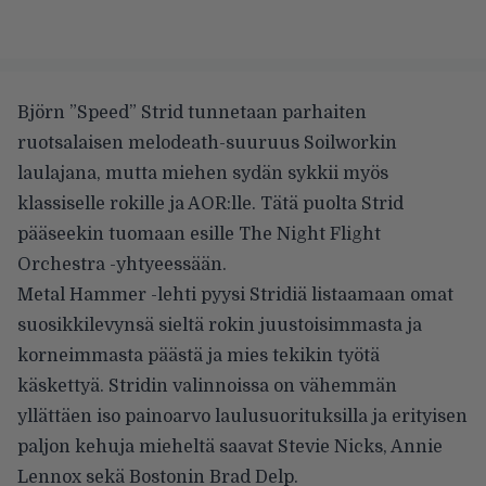
Björn ”Speed” Strid tunnetaan parhaiten
ruotsalaisen melodeath-suuruus Soilworkin
laulajana, mutta miehen sydän sykkii myös
klassiselle rokille ja AOR:lle. Tätä puolta Strid
pääseekin tuomaan esille The Night Flight
Orchestra -yhtyeessään.
Metal Hammer -lehti pyysi Stridiä
listaamaan omat
suosikkilevynsä
sieltä rokin juustoisimmasta ja
korneimmasta päästä ja mies tekikin työtä
käskettyä. Stridin valinnoissa on vähemmän
yllättäen iso painoarvo laulusuorituksilla ja erityisen
paljon kehuja mieheltä saavat Stevie Nicks, Annie
Lennox sekä Bostonin Brad Delp.