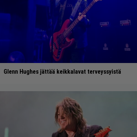
Glenn Hughes jättää keikkalavat terveyssyistä