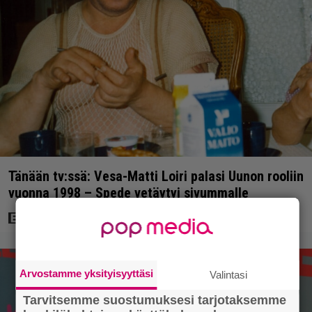
Tänään tv:ssä: Vesa-Matti Loiri palasi Uunon rooliin
vuonna 1998 – Spede vetäytyi sivummalle
Arvostamme yksityisyyttäsi
Valintasi
Tarvitsemme suostumuksesi tarjotaksemme