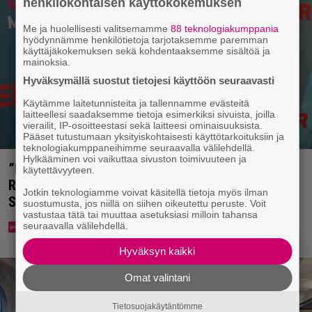
henkilökohtaisen käyttökokemuksen
Me ja huolellisesti valitsemamme
88 teknologiakumppania
hyödynnämme henkilötietoja tarjotaksemme paremman
käyttäjäkokemuksen sekä kohdentaaksemme sisältöä ja
mainoksia.
Hyväksymällä suostut tietojesi käyttöön seuraavasti
Käytämme laitetunnisteita ja tallennamme evästeitä
laitteellesi saadaksemme tietoja esimerkiksi sivuista, joilla
vierailit, IP-osoitteestasi sekä laitteesi ominaisuuksista.
Pääset tutustumaan yksityiskohtaisesti käyttötarkoituksiin ja
teknologiakumppaneihimme seuraavalla välilehdellä.
Hylkääminen voi vaikuttaa sivuston toimivuuteen ja
”Nukuimme kaikki viisi samassa huoneessa” –
käytettävyyteen.
Renny Harlinin perhe vietti unelmien kesän
Jotkin teknologiamme voivat käsitellä tietoja myös ilman
Suomessa
suostumusta, jos niillä on siihen oikeutettu peruste. Voit
vastustaa tätä tai muuttaa asetuksiasi milloin tahansa
seuraavalla välilehdellä.
Hyväksyn kaikki
Omat valintani
Tietosuojakäytäntömme