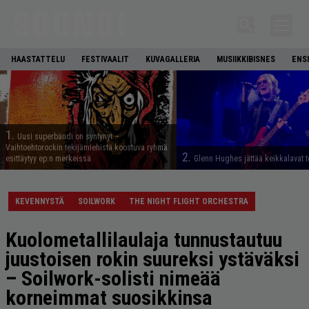
HAASTATTELU
FESTIVAALIT
KUVAGALLERIA
MUSIIKKIBISNES
ENS
1.
Uusi superbändi on syntynyt –
Vaihtoehtorockin tekijämiehistä koostuva ryhmä
2.
esittäytyy ep:n merkeissä
Glenn Hughes jättää keikkalavat t
KEVENNYSTÄ
SOILWORK
THE NIGHT FLIGHT ORCHESTRA
Kuolometallilaulaja tunnustautuu
juustoisen rokin suureksi ystäväksi
– Soilwork-solisti nimeää
korneimmat suosikkinsa