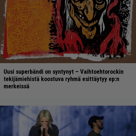
Uusi superbändi on syntynyt – Vaihtoehtorockin
tekijämiehistä koostuva ryhmä esittäytyy ep:n
merkeissä