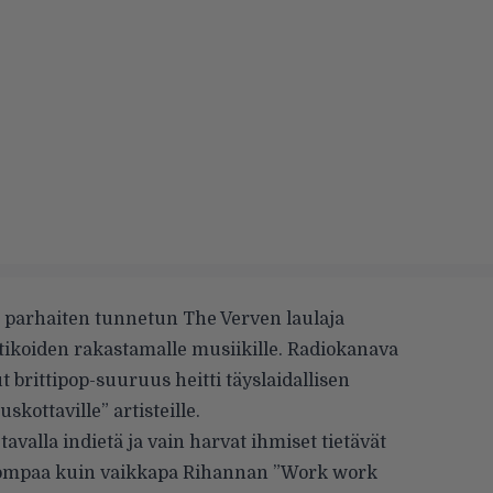
 parhaiten tunnetun The Verven laulaja
tikoiden rakastamalle musiikille. Radiokanava
t brittipop-suuruus heitti täyslaidallisen
kottaville” artisteille.
 tavalla indietä ja vain harvat ihmiset tietävät
aidompaa kuin vaikkapa Rihannan ”Work work