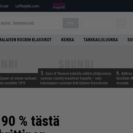
i.net
Leffatykki.com
Etsi
KIRJAUDU
ALAISEN ROCKIN KLASSIKOT
KEIKKA
TARKKAILULUOKKA
SO
5.
6.
Guns N’ Rosesin keikalla nähtiin yllätysvieras
Anthrax 
 Queen oli ennen vanhaan
suoraan country-maailman huipulta – näin
biisillään 
enne vuodelta 1979
kokoonpano suoriutui Bob Dylanin klassikosta
viisautta
90 % tästä