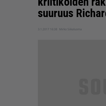
kriitikoiden ra
suuruus Richar
3.1.2017 16:38
Mirko Siikaluoma