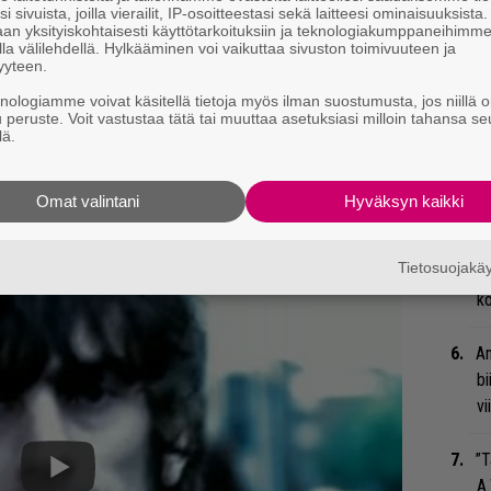
so
i sivuista, joilla vierailit, IP-osoitteestasi sekä laitteesi ominaisuuksista
an yksityiskohtaisesti käyttötarkoituksiin ja teknologiakumppaneihimm
tä
la välilehdellä. Hylkääminen voi vaikuttaa sivuston toimivuuteen ja
yyteen.
Ar
knologiamme voivat käsitellä tietoja myös ilman suostumusta, jos niillä o
ttelussa myös, että The Verven Bittersweet
su
u peruste. Voit vastustaa tätä tai muuttaa asetuksiasi milloin tahansa se
an näkökulmaa suosittua musiikkia kohtaan.
lä.
ymns -albumilta löytyvä hittisingle ja sen
Tä
ka
uren yleisön tietoisuuteen.
Omat valintani
Hyväksyn kaikki
hdä jotain uniikkia ja yleisö voi silti hyväksyä
Gu
suurta ja suosittua, Ashcroft kuvailee.
Tietosuojak
su
ko
An
bi
vi
”T
A.