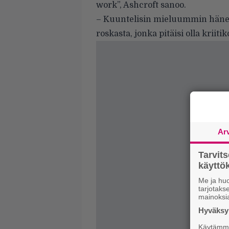
work”, Ashcroft sanoo.
– Kuuntelisin mieluummin hänen b
roskasta, jonka pitäisi olla kriit
Ar
Tarvit
käytt
Me ja huo
tarjotak
mainoksi
Hyväksym
Käytämme 