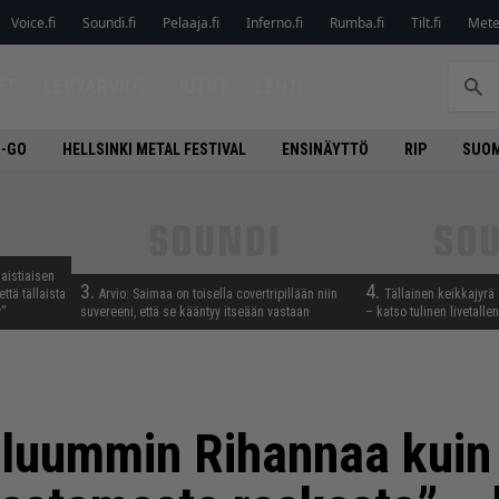
Voice.fi
Soundi.fi
Pelaaja.fi
Inferno.fi
Rumba.fi
Tilt.fi
Metel
ET
LEVYARVIOT
JUTUT
LEHTI
O-GO
HELLSINKI METAL FESTIVAL
ENSINÄYTTÖ
RIP
SUOM
aistiaisen
3.
4.
ttä tällaista
Arvio: Saimaa on toisella covertripillään niin
Tällainen keikkajyrä
”
suvereeni, että se kääntyy itseään vastaan
– katso tulinen livetall
luummin Rihannaa kuin 