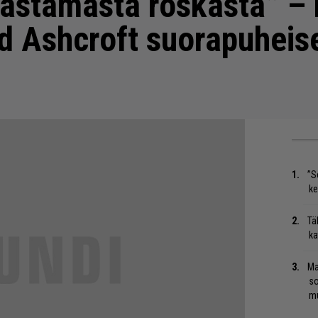
kastamasta roskasta” – 
d Ashcroft suorapuheis
”S
ke
Tä
ka
Ma
so
mu