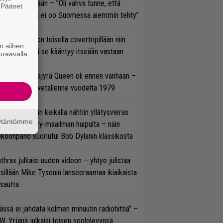
olodebyytiltään – ”Oli vahva tunne, että
. Pääset
e
llaista musaa ei oo Suomessa aiemmin tehty”
vio: Saimaa on toisella covertripillään niin
n siihen
vereeni, että se kääntyy itseään vastaan
uraavalla
llainen keikkajyrä Queen oli ennen vanhaan –
tso tulinen livetallenne vuodelta 1979
ns N’ Rosesin keikalla nähtiin yllätysvieras
äytäntömme
oraan country-maailman huipulta – näin
koonpano suoriutui Bob Dylanin klassikosta
thrax julkaisi uuden videon – yhtye julistaa
isillään Mike Tysonin lanseeraamaa ikiaikaista
isautta
ässä ei jahdata kolmen minuutin radiohittiä” –
W. Yrjänä julkaisi toisen soololevynsä