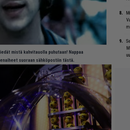
Mi
Va
me
Se
Ma
 tiedät mistä kahvitauolla puhutaan! Nappaa
uu
eenaiheet suoraan sähköpostiin tästä.