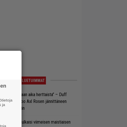
LUETUIMMAT
sen
e oli oikeastaan aika herttaista” – Duff
tietoja
cKagan kertoo Axl Rosen jännittäneen
 ja
C/DC-pestiään
rko Annala julkaisi viimeisen maistiaisen
toja