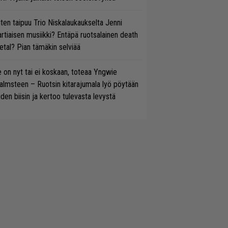
ten taipuu Trio Niskalaukaukselta Jenni
rtiaisen musiikki? Entäpä ruotsalainen death
tal? Pian tämäkin selviää
 on nyt tai ei koskaan, toteaa Yngwie
lmsteen – Ruotsin kitarajumala lyö pöytään
den biisin ja kertoo tulevasta levystä