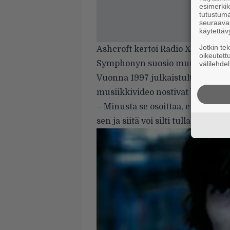
esimerkiks
tutustuma
seuraaval
käytettäv
Jotkin te
Ashcroft kertoi Radio X:n haasta
oikeutett
Symphonyn suosio muutti laulaj
välilehdel
Vuonna 1997 julkaistulta Urban H
musiikkivideo nostivat bändin su
– Minusta se osoittaa, että voit te
sen ja siitä voi silti tulla jotain 