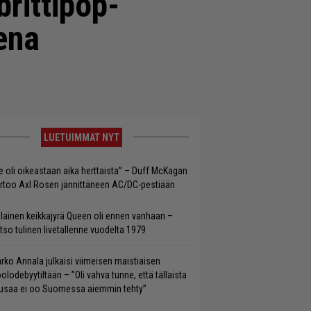
brittipop-
ena
LUETUIMMAT NYT
e oli oikeastaan aika herttaista” – Duff McKagan
rtoo Axl Rosen jännittäneen AC/DC-pestiään
llainen keikkajyrä Queen oli ennen vanhaan –
tso tulinen livetallenne vuodelta 1979
rko Annala julkaisi viimeisen maistiaisen
olodebyytiltään – ”Oli vahva tunne, että tällaista
saa ei oo Suomessa aiemmin tehty”