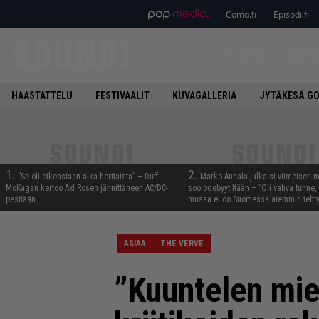
Como.fi
Episodi.fi
ETUSIVU
UUTIS
HAASTATTELU
FESTIVAALIT
KUVAGALLERIA
JYTÄKESÄ G
1.
2.
”Se oli oikeastaan aika herttaista” – Duff
Marko Annala julkaisi viimeisen m
McKagan kertoo Axl Rosen jännittäneen AC/DC-
soolodebyytiltään – ”Oli vahva tunne, e
pestiään
musaa ei oo Suomessa aiemmin tehty
ASIAA
THE VERVE
”Kuuntelen mie