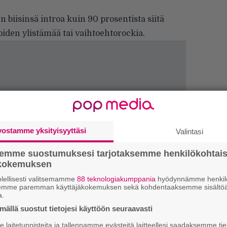
iisinsä introa kuin 90 prosentista siitä
ikoiden ylistämää tai vaihtoehtorockia.
vostamme yksityisyyttäsi
Valintasi
semme suostumuksesi tarjotaksemme henkilökohtai
ökokemuksen
”S
lellisesti valitsemamme
88 teknologiakumppania
hyödynnämme henkilö
M
semme paremman käyttäjäkokemuksen sekä kohdentaaksemme sisältöä
A
a.
ällä suostut tietojesi käyttöön seuraavasti
Ma
laitetunnisteita ja tallennamme evästeitä laitteellesi saadaksemme tie