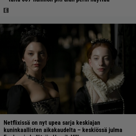
Netflixissä on nyt upea sarja keskiajan
kuninkaallisten aikakaudelta – keskiössä julma