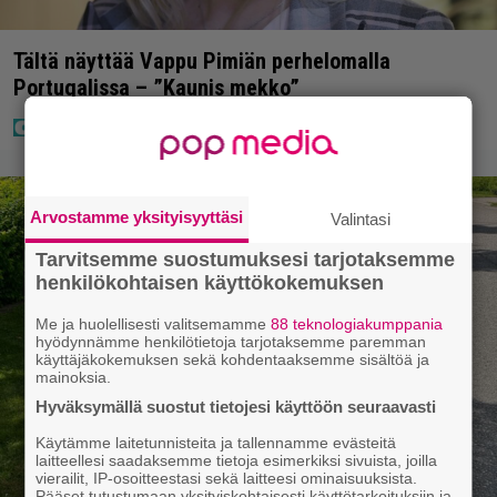
Tältä näyttää Vappu Pimiän perhelomalla
Portugalissa – ”Kaunis mekko”
Arvostamme yksityisyyttäsi
Valintasi
Tarvitsemme suostumuksesi tarjotaksemme
henkilökohtaisen käyttökokemuksen
Me ja huolellisesti valitsemamme
88 teknologiakumppania
hyödynnämme henkilötietoja tarjotaksemme paremman
käyttäjäkokemuksen sekä kohdentaaksemme sisältöä ja
mainoksia.
Hyväksymällä suostut tietojesi käyttöön seuraavasti
Käytämme laitetunnisteita ja tallennamme evästeitä
laitteellesi saadaksemme tietoja esimerkiksi sivuista, joilla
vierailit, IP-osoitteestasi sekä laitteesi ominaisuuksista.
Pääset tutustumaan yksityiskohtaisesti käyttötarkoituksiin ja