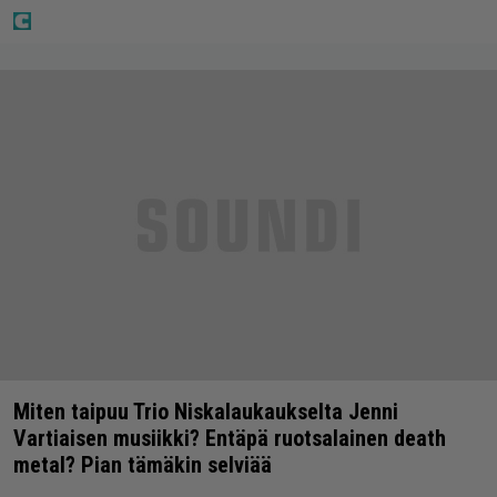
Miten taipuu Trio Niskalaukaukselta Jenni
Vartiaisen musiikki? Entäpä ruotsalainen death
metal? Pian tämäkin selviää