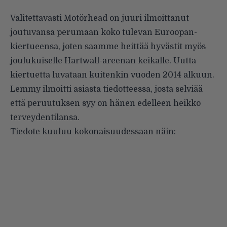
Valitettavasti Motörhead on juuri ilmoittanut
joutuvansa perumaan koko tulevan Euroopan-
kiertueensa, joten saamme heittää hyvästit myös
joulukuiselle Hartwall-areenan keikalle. Uutta
kiertuetta luvataan kuitenkin vuoden 2014 alkuun.
Lemmy ilmoitti asiasta
tiedotteessa
, josta selviää
että peruutuksen syy on hänen edelleen heikko
terveydentilansa.
Tiedote kuuluu kokonaisuudessaan näin: