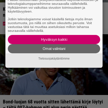
teknologiakumppaneihimme seuraavalla välilehdellä.
Hylkääminen voi vaikuttaa sivuston toimivuuteen ja
Koululaisille jaetaan ilmaisia heijastinreppuja –
käytettävyyteen.
näin voit lunastaa omasi S-marketista
Jotkin teknologiamme voivat käsitellä tietoja myös ilman
suostumusta, jos niillä on siihen oikeutettu peruste. Voit
vastustaa tätä tai muuttaa asetuksiasi milloin tahansa
seuraavalla välilehdellä.
Hyväksyn kaikki
Omat valintani
Tietosuojakäytäntömme
Bond-luojan 68 vuotta sitten lähettämä kirje löytyi
– tältä 007-hahmon piti alun perin näyttää