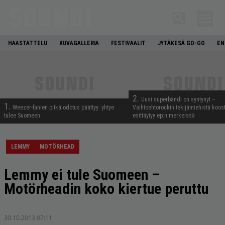
HAASTATTELU
KUVAGALLERIA
FESTIVAALIT
JYTÄKESÄ GO-GO
EN
2.
Uusi superbändi on syntynyt –
1.
Weezer-fanien pitkä odotus päättyy: yhtye
Vaihtoehtorockin tekijämiehistä koos
tulee Suomeen
esittäytyy ep:n merkeissä
LEMMY
MOTÖRHEAD
Lemmy ei tule Suomeen –
Motörheadin koko kiertue peruttu
30.10.2013 07:11