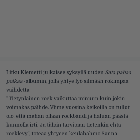
Litku Klemetti julkaisee syksyllä uuden
Sata pahaa
poikaa
-albumin, jolla yhtye lyö silmään rokimpaa
vaihdetta.
”Tietynlainen rock vaikuttaa minuun kuin jokin
voimakas päihde. Viime vuosina keikoilla on tullut
olo, että mehän ollaan rockbändi ja haluan päästä
kunnolla irti. Ja tähän tarvitaan tietenkin ehta
rocklevy”, toteaa yhtyeen keulahahmo Sanna