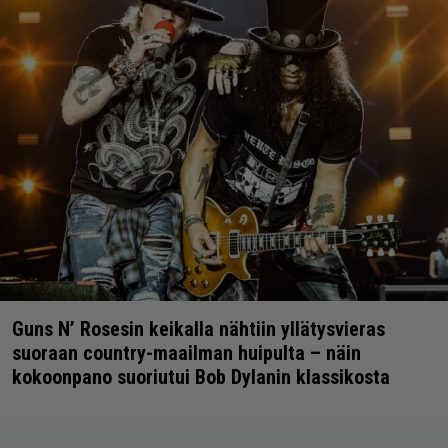
Guns N’ Rosesin keikalla nähtiin yllätysvieras
suoraan country-maailman huipulta – näin
kokoonpano suoriutui Bob Dylanin klassikosta