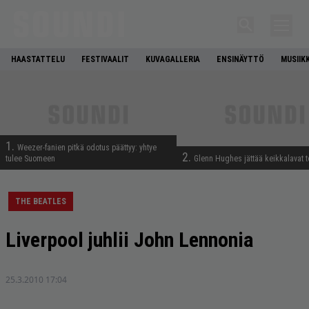
HAASTATTELU
FESTIVAALIT
KUVAGALLERIA
ENSINÄYTTÖ
MUSIIK
1.
Weezer-fanien pitkä odotus päättyy: yhtye
2.
tulee Suomeen
Glenn Hughes jättää keikkalavat t
THE BEATLES
Liverpool juhlii John Lennonia
25.3.2010 17:04