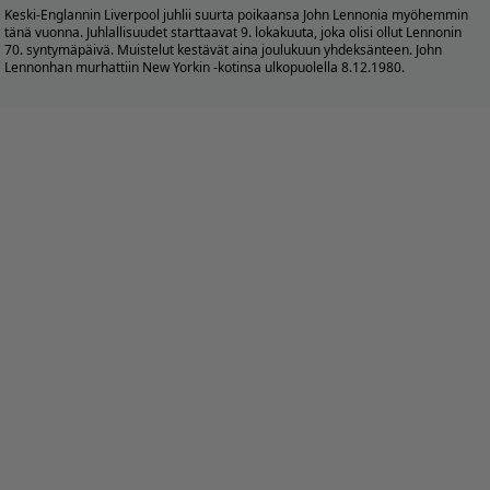
Keski-Englannin Liverpool juhlii suurta poikaansa John Lennonia myöhemmin
tänä vuonna. Juhlallisuudet starttaavat 9. lokakuuta, joka olisi ollut Lennonin
70. syntymäpäivä. Muistelut kestävät aina joulukuun yhdeksänteen. John
Lennonhan murhattiin New Yorkin -kotinsa ulkopuolella 8.12.1980.