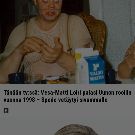
Tänään tv:ssä: Vesa-Matti Loiri palasi Uunon rooliin
vuonna 1998 – Spede vetäytyi sivummalle