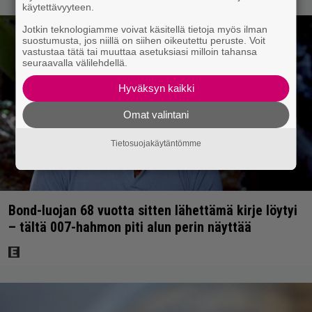
käytettävyyteen.
Jotkin teknologiamme voivat käsitellä tietoja myös ilman
suostumusta, jos niillä on siihen oikeutettu peruste. Voit
vastustaa tätä tai muuttaa asetuksiasi milloin tahansa
seuraavalla välilehdellä.
Hyväksyn kaikki
Omat valintani
Tietosuojakäytäntömme
Bond-luojan 68 vuotta sitten lähettämä kirje löytyi
– tältä 007-hahmon piti alun perin näyttää