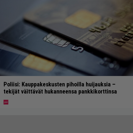
Poliisi: Kauppakeskusten pihoilla huijauksia –
tekijät väittävät hukanneensa pankkikorttinsa