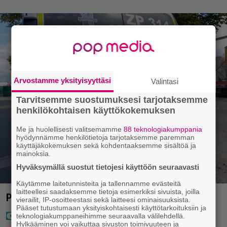
Arvostamme yksityisyyttäsi
Valintasi
Tarvitsemme suostumuksesi tarjotaksemme
henkilökohtaisen käyttökokemuksen
Me ja huolellisesti valitsemamme
88 teknologiakumppania
hyödynnämme henkilötietoja tarjotaksemme paremman
käyttäjäkokemuksen sekä kohdentaaksemme sisältöä ja
mainoksia.
Hyväksymällä suostut tietojesi käyttöön seuraavasti
Käytämme laitetunnisteita ja tallennamme evästeitä
laitteellesi saadaksemme tietoja esimerkiksi sivuista, joilla
Poliisilla surullinen ilta Kuopiossa eilen
vierailit, IP-osoitteestasi sekä laitteesi ominaisuuksista.
Pääset tutustumaan yksityiskohtaisesti käyttötarkoituksiin ja
teknologiakumppaneihimme seuraavalla välilehdellä.
Hylkääminen voi vaikuttaa sivuston toimivuuteen ja