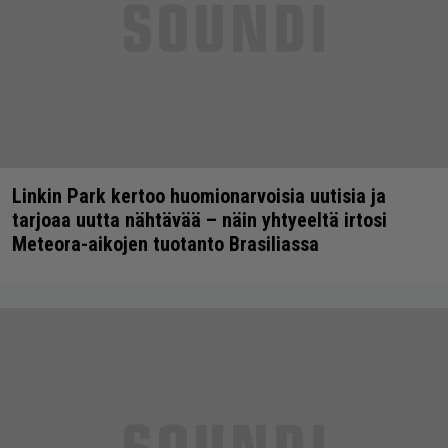
Linkin Park kertoo huomionarvoisia uutisia ja
tarjoaa uutta nähtävää – näin yhtyeeltä irtosi
Meteora-aikojen tuotanto Brasiliassa