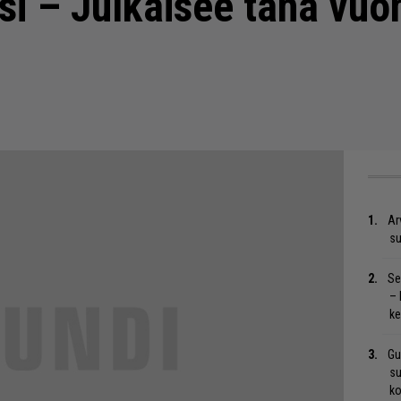
ksi – Julkaisee tänä vuo
Ar
su
Se
– 
ke
Gu
su
ko