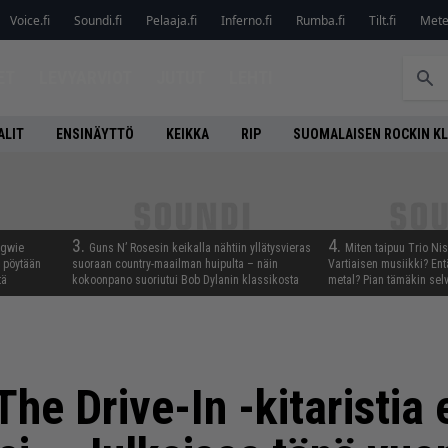
Voice.fi
Soundi.fi
Pelaaja.fi
Inferno.fi
Rumba.fi
Tilt.fi
Metel
ET
LEVYARVIOT
JUTUT
LEHTI
ALIT
ENSINÄYTTÖ
KEIKKA
RIP
SUOMALAISEN ROCKIN K
3.
4.
ngwie
Guns N’ Rosesin keikalla nähtiin yllätysvieras
Miten taipuu Trio Ni
ö pöytään
suoraan country-maailman huipulta – näin
Vartiaisen musiikki? En
tä
kokoonpano suoriutui Bob Dylanin klassikosta
metal? Pian tämäkin sel
he Drive-In -kitaristia 