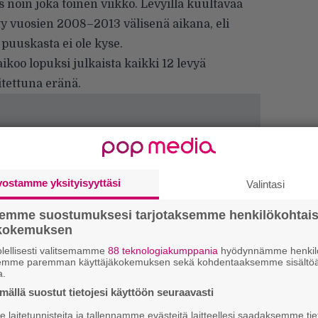
s noin joka toinen viikko. Levyillä kuultavaa
ty vuosien 2008–2013 välisenä aikana, eli
puuskasta ei ole kyse.
ikoo lopuksi julkaista kaikki 12 levyä
itettuna eränä.
vostamme yksityisyyttäsi
Valintasi
semme suostumuksesi tarjotaksemme henkilökohtai
ökokemuksen
lellisesti valitsemamme
88 teknologiakumppania
hyödynnämme henkilö
Ar
semme paremman käyttäjäkokemuksen sekä kohdentaaksemme sisältöä
su
a.
ällä suostut tietojesi käyttöön seuraavasti
Se
laitetunnisteita ja tallennamme evästeitä laitteellesi saadaksemme tie