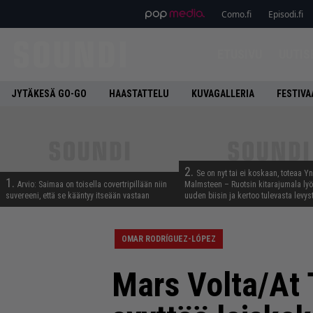
Como.fi
Episodi.fi
ETUSIVU
UUTIS
JYTÄKESÄ GO-GO
HAASTATTELU
KUVAGALLERIA
FESTIVA
2.
Se on nyt tai ei koskaan, toteaa Y
1.
Arvio: Saimaa on toisella covertripillään niin
Malmsteen – Ruotsin kitarajumala ly
suvereeni, että se kääntyy itseään vastaan
uuden biisin ja kertoo tulevasta levys
OMAR RODRÍGUEZ-LÓPEZ
Mars Volta/At T