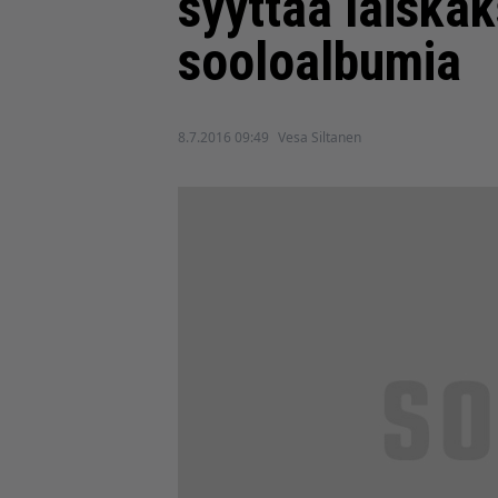
syyttää laiska
sooloalbumia
8.7.2016 09:49
Vesa Siltanen