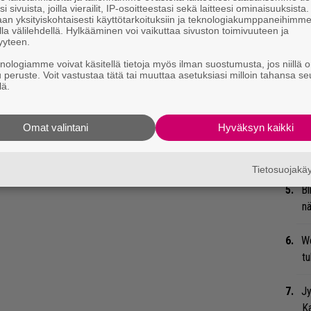
Ma
i sivuista, joilla vierailit, IP-osoitteestasi sekä laitteesi ominaisuuksista
an yksityiskohtaisesti käyttötarkoituksiin ja teknologiakumppaneihimm
uu
la välilehdellä. Hylkääminen voi vaikuttaa sivuston toimivuuteen ja
yyteen.
Gu
knologiamme voivat käsitellä tietoja myös ilman suostumusta, jos niillä o
su
u peruste. Voit vastustaa tätä tai muuttaa asetuksiasi milloin tahansa se
lä.
ko
vät näyttävät seuraavalta:
Mi
Omat valintani
Hyväksyn kaikki
Va
me
Tietosuojak
Bl
nä
We
t
Jy
Ka