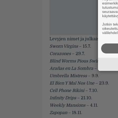
esimerkiks
tutustuma
seuraaval
käytettäv
Jotkin te
oikeutett
välilehdel
Levyjen nimet ja julkaisuaikapäi
Sworn Virgins
– 15.7.
Corazones
– 29.7.
Blind Worms Pious Swine
– 12.8.
Arañas en La Sombra
– 26.8.
Umbrella Mistress
– 9.9.
El Bien Y Mal Nos Une
– 23.9.
Cell Phone Bikini
– 7.10.
Infinity Drips
– 21.10.
Weekly Mansions
– 4.11.
Zapopan
– 18.11.