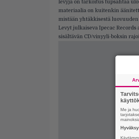
levyjä on tarkoitus tupsahtaa ulo
materiaalia on kuitenkin äänitet
mistään yhtäkkisestä luovuuden 
Levyt julkaiseva Ipecac Records a
sisältävän CD/vinyyli-boksin rajo
Ar
Tarvit
käytt
Me ja huo
tarjotak
mainoksi
Hyväksym
Käytämme 