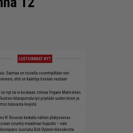
nna 12
LUETUIMMAT NYT
vio: Saimaa on toisella covertripillään niin
vereeni, että se kääntyy itseään vastaan
 on nyt tai ei koskaan, toteaa Yngwie Malmsteen
Ruotsin kitarajumala lyö pöytään uuden biisin ja
rtoo tulevasta levystä
ns N’ Rosesin keikalla nähtiin yllätysvieras
oraan country-maailman huipulta – näin
koonpano suoriutui Bob Dylanin klassikosta