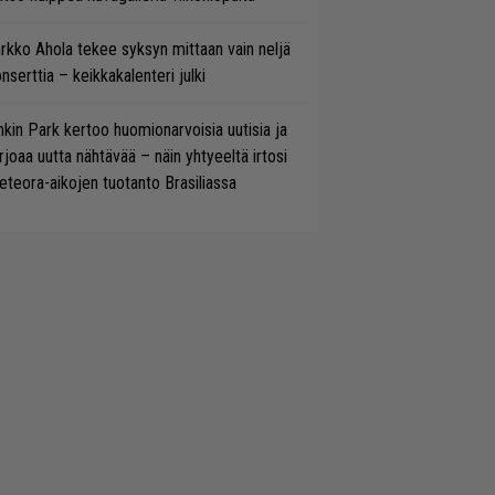
rkko Ahola tekee syksyn mittaan vain neljä
nserttia – keikkakalenteri julki
nkin Park kertoo huomionarvoisia uutisia ja
rjoaa uutta nähtävää – näin yhtyeeltä irtosi
teora-aikojen tuotanto Brasiliassa