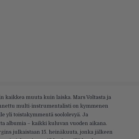
 kaikkea muuta kuin laiska. Mars Voltasta ja
unnettu multi-instrumentalisti on kymmenen
lle yli toistakymmentä soololevyä. Ja
tta albumia – kaikki kuluvan vuoden aikana.
ins julkaistaan 15. heinäkuuta, jonka jälkeen