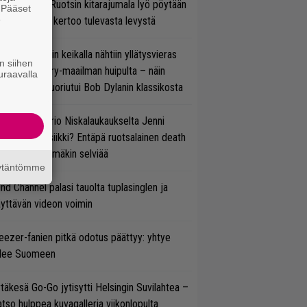
lmsteen – Ruotsin kitarajumala lyö pöytään
. Pääset
e
den biisin ja kertoo tulevasta levystä
ns N’ Rosesin keikalla nähtiin yllätysvieras
n siihen
oraan country-maailman huipulta – näin
uraavalla
koonpano suoriutui Bob Dylanin klassikosta
ten taipuu Trio Niskalaukaukselta Jenni
rtiaisen musiikki? Entäpä ruotsalainen death
tal? Pian tämäkin selviää
äytäntömme
ind Channel palasi tauolta tuplasinglen ja
yttävän videon voimin
ezer-fanien pitkä odotus päättyy: yhtye
ulee Suomeen
täkesä Go-Go jytisytti Helsingin Suvilahtea –
tso hulppea kuvagalleria viikonlopulta