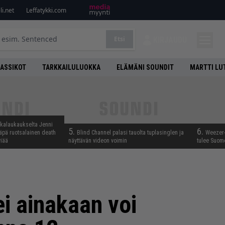
i.net
Leffatykki.com
Etsi
KIRJAUDU
LASSIKOT
TARKKAILULUOKKA
ELÄMÄNI SOUNDIT
MARTTI LU
skalaukaukselta Jenni
5.
6.
täpä ruotsalainen death
Blind Channel palasi tauolta tuplasinglen ja
Weezer-
viää
näyttävän videon voimin
tulee Suom
ei ainakaan voi