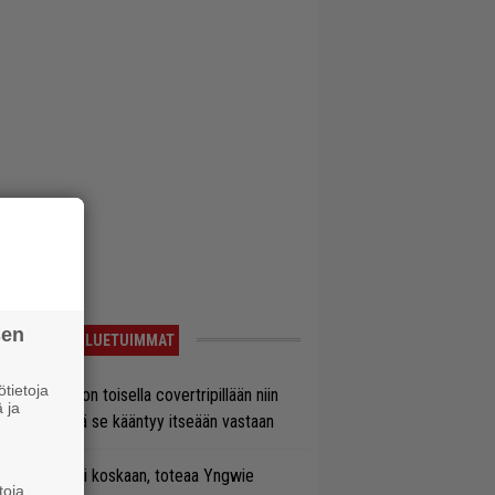
sen
LUETUIMMAT
tietoja
vio: Saimaa on toisella covertripillään niin
 ja
vereeni, että se kääntyy itseään vastaan
 on nyt tai ei koskaan, toteaa Yngwie
toja