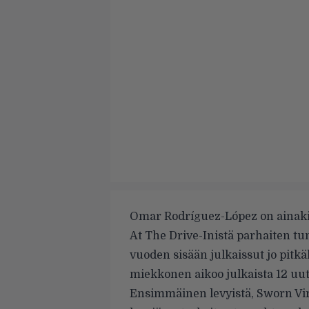
Omar Rodríguez-López on ainakin
At The Drive-Inistä parhaiten t
vuoden sisään julkaissut jo pitkä
miekkonen aikoo julkaista 12 uu
Ensimmäinen levyistä, Sworn Virg