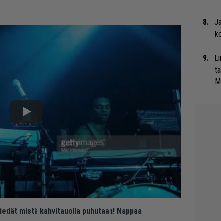
Ja
ko
Li
ta
Me
 tiedät mistä kahvitauolla puhutaan! Nappaa