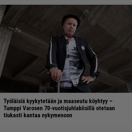
Työläisiä kyykytetään ja maaseutu köyhtyy –
Tumppi Varosen 70-vuotisjuhlabiisillä otetaan
tiukasti kantaa nykymenoon