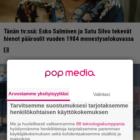
Tänän tv:ssä: Esko Salminen ja Satu Silvo tekevät
hienot pääroolit vuoden 1984 menestyselokuvassa
Arvostamme yksityisyyttäsi
Valintasi
Tarvitsemme suostumuksesi tarjotaksemme
henkilökohtaisen käyttökokemuksen
Me ja huolellisesti valitsemamme
88 teknologiakumppania
hyödynnämme henkilötietoja tarjotaksemme paremman
käyttäjäkokemuksen sekä kohdentaaksemme sisältöä ja
mainoksia.