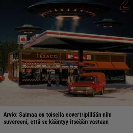
Arvio: Saimaa on toisella covertripillään niin
suvereeni, että se kääntyy itseään vastaan