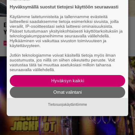
Hyväksymällä suostut tietojesi käyttöön seuraavasti
Käytämme laitetunnisteita ja tallennamme evästeitä
laitteellesi saadaksemme tietoja esimerkiksi sivuista, joilla
Eppu Normaalin viimeinen konsertti esitetään
vierailit, IP-osoitteestasi sekä laitteesi ominaisuuksista.
Ylellä
Pääset tutustumaan yksityiskohtaisesti käyttötarkoituksiin ja
teknologiakumppaneihimme seuraavalla välilehdellä.
Hylkääminen voi vaikuttaa sivuston toimivuuteen ja
käytettävyyteen.
Jotkin teknologiamme voivat käsitellä tietoja myös ilman
suostumusta, jos niillä on siihen oikeutettu peruste. Voit
vastustaa tätä tai muuttaa asetuksiasi milloin tahansa
seuraavalla välilehdellä.
Hyväksyn kaikki
Omat valintani
Tietosuojakäytäntömme