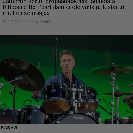
Cameron kertoi eropäätöksensä taustoista
Billboardille. Pearl Jam ei ole vielä julkistanut
miehen seuraajaa.
17.9.2025 21:19
Saku Schildt
Kuva: AOP