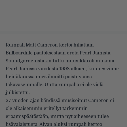
Rumpali Matt Cameron kertoi hiljattain
Billboardille
päätöksestään erota Pearl Jamistä.
Soundgardenistakin tuttu muusikko oli mukana
Pearl Jamissa vuodesta 1998 alkaen, kunnes viime
heinäkuussa mies ilmoitti poistuvansa
takavasemmalle. Uutta rumpalia ei ole vielä
julkistettu.
27 vuoden ajan bändissä musisoinut Cameron ei
ole aikaisemmin eritellyt tarkemmin
eroamispäätöstään, mutta nyt aiheeseen tulee
lisävalaistusta. Aivan aluksi rumpali kertoo