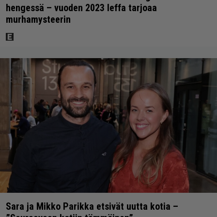
hengessä – vuoden 2023 leffa tarjoaa
murhamysteerin
Sara ja Mikko Parikka etsivät uutta kotia –