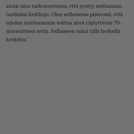
aivan oma taidemuotonsa, että pystyy soittamaan
tuollaisia keikkoja. Olen sellaisessa pisteessä, että
tahdon mieluummin soittaa aivot räjäyttävän 70-
minuuttisen setin. Sellaiseen minä tällä hetkellä
keskityn.”