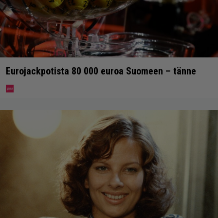
Eurojackpotista 80 000 euroa Suomeen – tänne