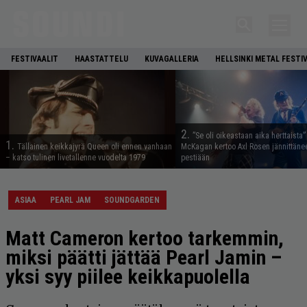
FESTIVAALIT
HAASTATTELU
KUVAGALLERIA
HELLSINKI METAL FESTI
2.
”Se oli oikeastaan aika herttaista”
1.
Tällainen keikkajyrä Queen oli ennen vanhaan
McKagan kertoo Axl Rosen jännittäne
– katso tulinen livetallenne vuodelta 1979
pestiään
ASIAA
PEARL JAM
SOUNDGARDEN
Matt Cameron kertoo tarkemmin,
miksi päätti jättää Pearl Jamin –
yksi syy piilee keikkapuolella