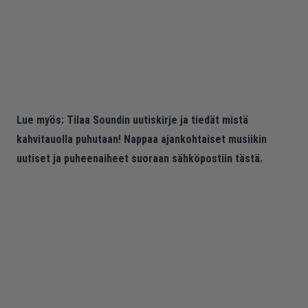
Lue myös:
Tilaa Soundin uutiskirje ja tiedät mistä
kahvitauolla puhutaan! Nappaa ajankohtaiset musiikin
uutiset ja puheenaiheet suoraan sähköpostiin tästä.