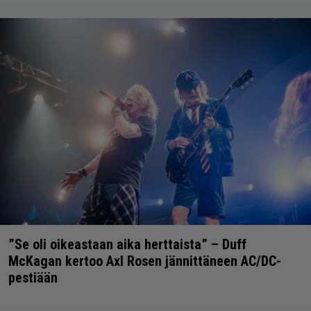
”Se oli oikeastaan aika herttaista” – Duff
McKagan kertoo Axl Rosen jännittäneen AC/DC-
pestiään