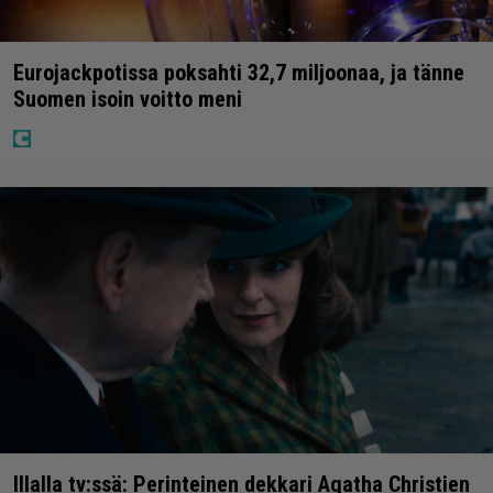
Eurojackpotissa poksahti 32,7 miljoonaa, ja tänne
Suomen isoin voitto meni
Illalla tv:ssä: Perinteinen dekkari Agatha Christien