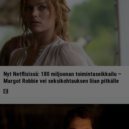
Nyt Netflixissä: 180 miljoonan toimintaseikkailu –
Margot Robbie vei seksikohtauksen liian pitkälle