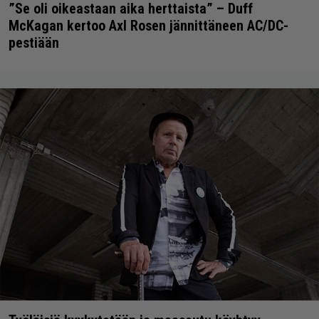
”Se oli oikeastaan aika herttaista” – Duff
McKagan kertoo Axl Rosen jännittäneen AC/DC-
pestiään