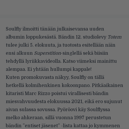
Soulfly ilmoitti tänään julkaisevansa uuden
albumin loppukesästä. Bändin 12. studiolevy
Totem
tulee julki 5. elokuuta, ja tuotosta esitellään näin
ensi alkuun
Superstition
-singlellä sekä biisiin
tehdyllä lyriikkavideolla. Katso viimeksi mainittu
alempaa. Ei yhtään hullumpi kappale!
Kuten promokuvasta näkyy, Soulfly on tällä
hetkellä kolmihenkinen kokoonpano. Pitkäaikainen
kitaristi Marc Rizzo poistui virallisesti bändin
miesvahvuudesta elokuussa 2021, eikä ero sujunut
aivan sulassa sovussa. Pyöröovi käy Soulflyssa
melko ahkeraan, sillä vuonna 1997 perustetun
bändin ”entiset jäsenet” -lista kattaa jo kymmenen