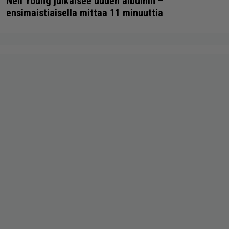
Neil Young julkaisee uuden albumin –
ensimaistiaisella mittaa 11 minuuttia