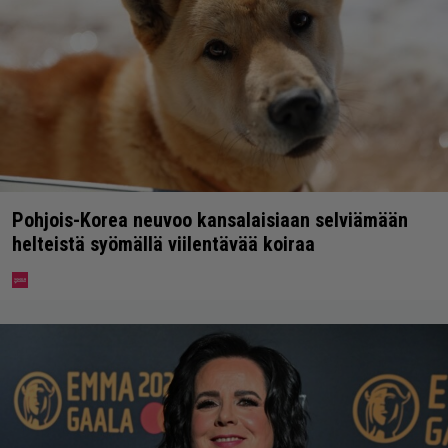
Pohjois-Korea neuvoo kansalaisiaan selviämään
helteistä syömällä viilentävää koiraa