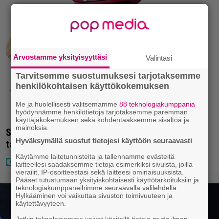
Arvostamme yksityisyyttäsi
Valintasi
Tarvitsemme suostumuksesi tarjotaksemme
henkilökohtaisen käyttökokemuksen
Me ja huolellisesti valitsemamme
88 teknologiakumppania
hyödynnämme henkilötietoja tarjotaksemme paremman
käyttäjäkokemuksen sekä kohdentaaksemme sisältöä ja
mainoksia.
Seiska: Laulaja Frederik lyttäsi Eput – johan oli
Hyväksymällä suostut tietojesi käyttöön seuraavasti
taas kielen käyttöä
Käytämme laitetunnisteita ja tallennamme evästeitä
laitteellesi saadaksemme tietoja esimerkiksi sivuista, joilla
vierailit, IP-osoitteestasi sekä laitteesi ominaisuuksista.
Pääset tutustumaan yksityiskohtaisesti käyttötarkoituksiin ja
teknologiakumppaneihimme seuraavalla välilehdellä.
Hylkääminen voi vaikuttaa sivuston toimivuuteen ja
käytettävyyteen.