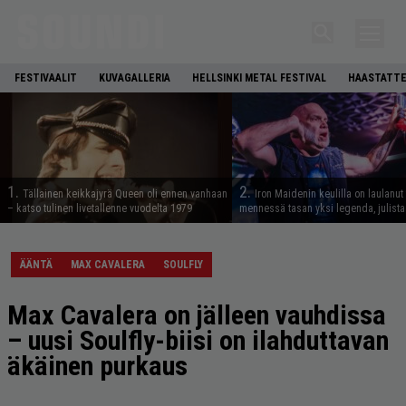
FESTIVAALIT
KUVAGALLERIA
HELLSINKI METAL FESTIVAL
HAASTATTE
1.
2.
Tällainen keikkajyrä Queen oli ennen vanhaan
Iron Maidenin keulilla on laulanut
– katso tulinen livetallenne vuodelta 1979
mennessä tasan yksi legenda, julistaa
ÄÄNTÄ
MAX CAVALERA
SOULFLY
Max Cavalera on jälleen vauhdissa
– uusi Soulfly-biisi on ilahduttavan
äkäinen purkaus