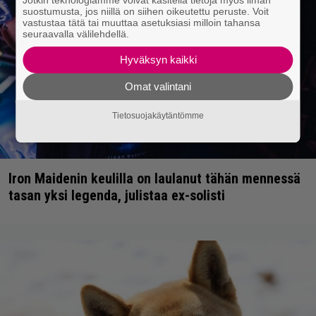
Jotkin teknologiamme voivat käsitellä tietoja myös ilman
suostumusta, jos niillä on siihen oikeutettu peruste. Voit
vastustaa tätä tai muuttaa asetuksiasi milloin tahansa
seuraavalla välilehdellä.
Hyväksyn kaikki
Omat valintani
Tietosuojakäytäntömme
Iron Maidenin keulilla on laulanut tähän mennessä
tasan yksi legenda, julistaa ex-solisti