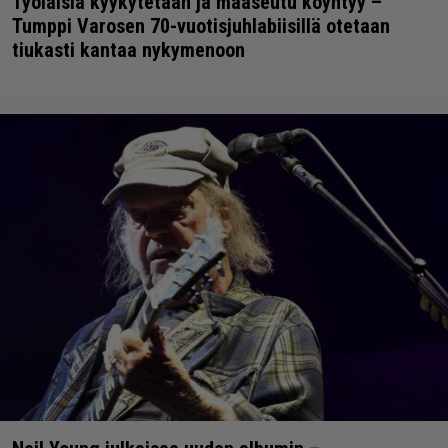
Työläisiä kyykytetään ja maaseutu köyhtyy –
Tumppi Varosen 70-vuotisjuhlabiisillä otetaan
tiukasti kantaa nykymenoon