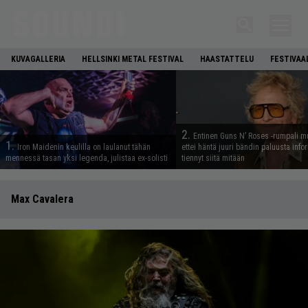
KUVAGALLERIA
HELLSINKI METAL FESTIVAL
HAASTATTELU
FESTIVAA
2.
Entinen Guns N’ Roses -rumpali mu
1.
Iron Maidenin keulilla on laulanut tähän
ettei häntä juuri bändin paluusta info
mennessä tasan yksi legenda, julistaa ex-solisti
tiennyt siitä mitään
Max Cavalera