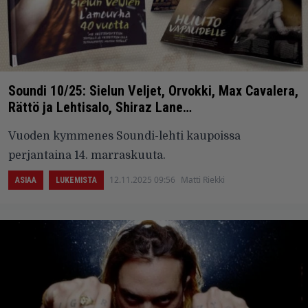
Soundi 10/25: Sielun Veljet, Orvokki, Max Cavalera,
Rättö ja Lehtisalo, Shiraz Lane…
Vuoden kymmenes Soundi-lehti kaupoissa
perjantaina 14. marraskuuta.
12.11.2025 09:56
Matti Riekki
ASIAA
LUKEMISTA