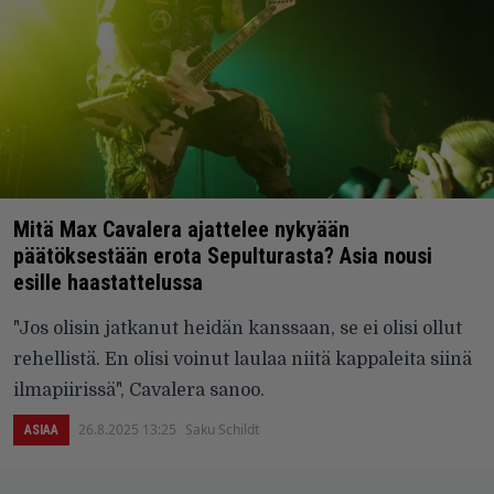
Mitä Max Cavalera ajattelee nykyään
päätöksestään erota Sepulturasta? Asia nousi
esille haastattelussa
"Jos olisin jatkanut heidän kanssaan, se ei olisi ollut
rehellistä. En olisi voinut laulaa niitä kappaleita siinä
ilmapiirissä", Cavalera sanoo.
26.8.2025 13:25
Saku Schildt
ASIAA