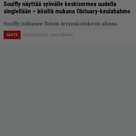
Soulfly näyttää syövälle keskisormea uudella
singlellään – biisillä mukana Obituary-keulahahmo
Soulfly julkaisee Totem-levynsä elokuun alussa.
9.6.2022 20:30
Vesa Siltanen
ÄÄNTÄ