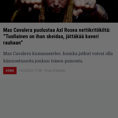
Max Cavalera puolustaa Axl Rosea nettikritiikiltä:
”Tuollainen on ihan skeidaa, jättäkää kaveri
rauhaan”
Max Cavalera kummastelee, kuinka jotkut voivat olla
kiinnostuneita jonkun toisen painosta.
14.9.2025 17:36
Anssi Eriksson
ASIAA