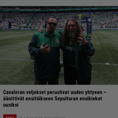
Cavaleran veljekset perustivat uuden yhtyeen –
äänittivät ensitöikseen Sepulturan ensikiekot
uusiksi
16.4.2023 16:32
Anssi Eriksson
ASIAA