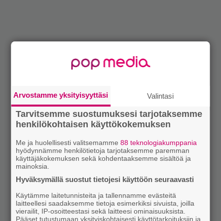
Arvostamme yksityisyyttäsi
Valintasi
Tarvitsemme suostumuksesi tarjotaksemme
henkilökohtaisen käyttökokemuksen
Me ja huolellisesti valitsemamme
88 teknologiakumppania
hyödynnämme henkilötietoja tarjotaksemme paremman
käyttäjäkokemuksen sekä kohdentaaksemme sisältöä ja
mainoksia.
Hyväksymällä suostut tietojesi käyttöön seuraavasti
Käytämme laitetunnisteita ja tallennamme evästeitä
laitteellesi saadaksemme tietoja esimerkiksi sivuista, joilla
vierailit, IP-osoitteestasi sekä laitteesi ominaisuuksista.
Pääset tutustumaan yksityiskohtaisesti käyttötarkoituksiin ja