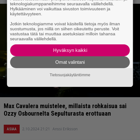
teknologiakumppaneihimme seuraavalla välilehdellä.
Hylkääminen voi vaikuttaa sivuston toimivuuteen ja
käytettävyyteen.
Jotkin teknologiamme voivat käsitellä tietoja myös ilman
suostumusta, jos niillä on siihen oikeutettu peruste. Voit
vastustaa tätä tai muuttaa asetuksiasi milloin tahansa
seuraavalla välilehdellä.
Hyväksyn kaikki
Omat valintani
Tietosuojakäytäntömme
Max Cavalera muistelee, millaista rohkaisua sai
Ozzy Osbournelta Sepulturasta erottuaan
2.10.2024 21:21
Anssi Eriksson
ASIAA