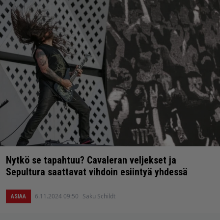
Nytkö se tapahtuu? Cavaleran veljekset ja
Sepultura saattavat vihdoin esiintyä yhdessä
6.11.2024 09:50
Saku Schildt
ASIAA