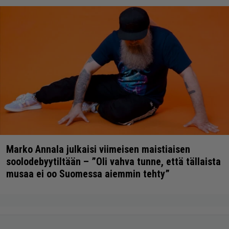
Marko Annala julkaisi viimeisen maistiaisen
soolodebyytiltään – ”Oli vahva tunne, että tällaista
musaa ei oo Suomessa aiemmin tehty”