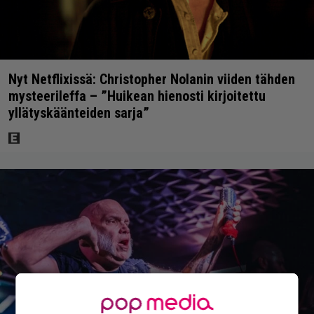
Nyt Netflixissä: Christopher Nolanin viiden tähden
mysteerileffa – ”Huikean hienosti kirjoitettu
yllätyskäänteiden sarja”