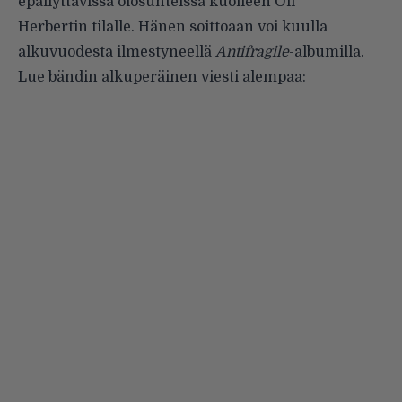
epäilyttävissä olosuhteissa kuolleen Oli
Herbertin tilalle. Hänen soittoaan voi kuulla
alkuvuodesta ilmestyneellä
Antifragile
-albumilla.
Lue bändin alkuperäinen viesti alempaa: