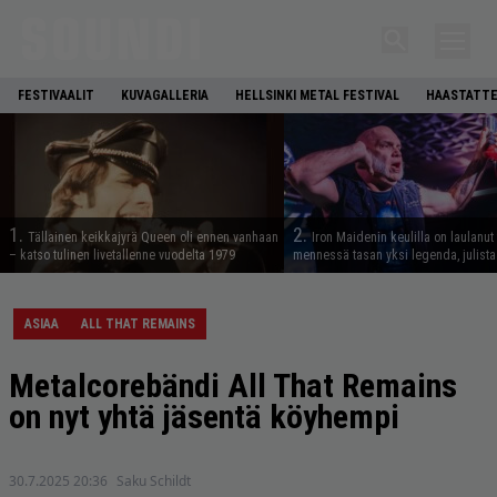
FESTIVAALIT
KUVAGALLERIA
HELLSINKI METAL FESTIVAL
HAASTATTE
1.
2.
Tällainen keikkajyrä Queen oli ennen vanhaan
Iron Maidenin keulilla on laulanut
– katso tulinen livetallenne vuodelta 1979
mennessä tasan yksi legenda, julistaa
ASIAA
ALL THAT REMAINS
Metalcorebändi All That Remains
on nyt yhtä jäsentä köyhempi
30.7.2025 20:36
Saku Schildt