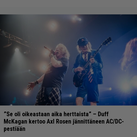
”Se oli oikeastaan aika herttaista” – Duff
McKagan kertoo Axl Rosen jännittäneen AC/DC-
pestiään