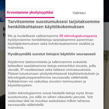
Arvostamme yksityisyyttäsi
Valintasi
Tarvitsemme suostumuksesi tarjotaksemme
henkilökohtaisen käyttökokemuksen
Iron Maidenin keulilla on laulanut tähän mennessä
tasan yksi legenda, julistaa ex-solisti
Me ja huolellisesti valitsemamme
88 teknologiakumppania
hyödynnämme henkilötietoja tarjotaksemme paremman
käyttäjäkokemuksen sekä kohdentaaksemme sisältöä ja
mainoksia.
Hyväksymällä suostut tietojesi käyttöön seuraavasti
Käytämme laitetunnisteita ja tallennamme evästeitä
laitteellesi saadaksemme tietoja esimerkiksi sivuista, joilla
vierailit, IP-osoitteestasi sekä laitteesi ominaisuuksista.
Pääset tutustumaan yksityiskohtaisesti käyttötarkoituksiin ja
teknologiakumppaneihimme seuraavalla välilehdellä.
Hylkääminen voi vaikuttaa sivuston toimivuuteen ja
käytettävyyteen.
Jotkin teknologiamme voivat käsitellä tietoja myös ilman
suostumusta, jos niillä on siihen oikeutettu peruste. Voit
vastustaa tätä tai muuttaa asetuksiasi milloin tahansa
seuraavalla välilehdellä.