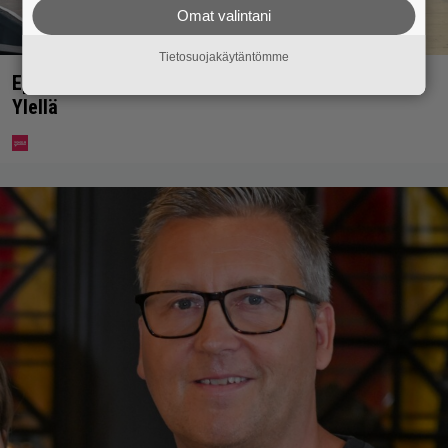
Omat valintani
Tietosuojakäytäntömme
Eppu Normaalin viimeinen konsertti esitetään
Ylellä