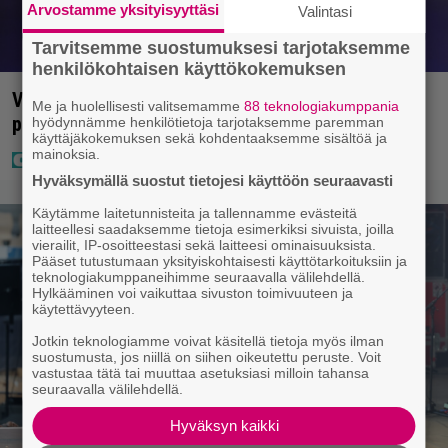
Arvostamme yksityisyyttäsi
Valintasi
Tarvitsemme suostumuksesi tarjotaksemme
henkilökohtaisen käyttökokemuksen
Vappu Pimiä sai huonoa palvelua ravintolassa –
Me ja huolellisesti valitsemamme
88 teknologiakumppania
pettyi siellä kahteen asiaan
hyödynnämme henkilötietoja tarjotaksemme paremman
käyttäjäkokemuksen sekä kohdentaaksemme sisältöä ja
mainoksia.
Hyväksymällä suostut tietojesi käyttöön seuraavasti
Käytämme laitetunnisteita ja tallennamme evästeitä
laitteellesi saadaksemme tietoja esimerkiksi sivuista, joilla
vierailit, IP-osoitteestasi sekä laitteesi ominaisuuksista.
Pääset tutustumaan yksityiskohtaisesti käyttötarkoituksiin ja
teknologiakumppaneihimme seuraavalla välilehdellä.
Hylkääminen voi vaikuttaa sivuston toimivuuteen ja
käytettävyyteen.
Jotkin teknologiamme voivat käsitellä tietoja myös ilman
suostumusta, jos niillä on siihen oikeutettu peruste. Voit
vastustaa tätä tai muuttaa asetuksiasi milloin tahansa
seuraavalla välilehdellä.
Hyväksyn kaikki