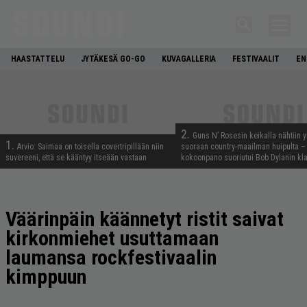
HAASTATTELU
JYTÄKESÄ GO-GO
KUVAGALLERIA
FESTIVAALIT
EN
2.
Guns N’ Rosesin keikalla nähtiin y
1.
Arvio: Saimaa on toisella covertripillään niin
suoraan country-maailman huipulta –
suvereeni, että se kääntyy itseään vastaan
kokoonpano suoriutui Bob Dylanin kl
Väärinpäin käännetyt ristit saivat
kirkonmiehet usuttamaan
laumansa rockfestivaalin
kimppuun