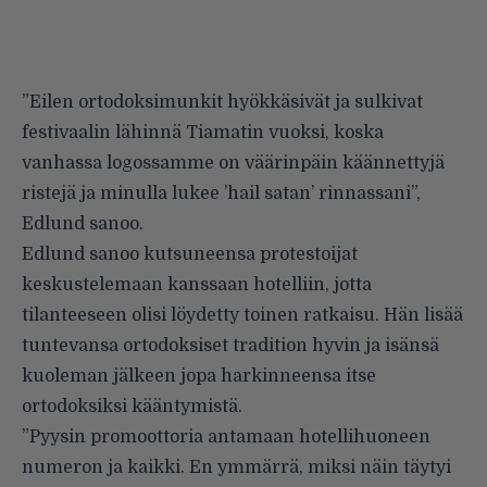
”Eilen ortodoksimunkit hyökkäsivät ja sulkivat
festivaalin lähinnä Tiamatin vuoksi, koska
vanhassa logossamme on väärinpäin käännettyjä
ristejä ja minulla lukee ’hail satan’ rinnassani”,
Edlund sanoo.
Edlund sanoo kutsuneensa protestoijat
keskustelemaan kanssaan hotelliin, jotta
tilanteeseen olisi löydetty toinen ratkaisu. Hän lisää
tuntevansa ortodoksiset tradition hyvin ja isänsä
kuoleman jälkeen jopa harkinneensa itse
ortodoksiksi kääntymistä.
”Pyysin promoottoria antamaan hotellihuoneen
numeron ja kaikki. En ymmärrä, miksi näin täytyi