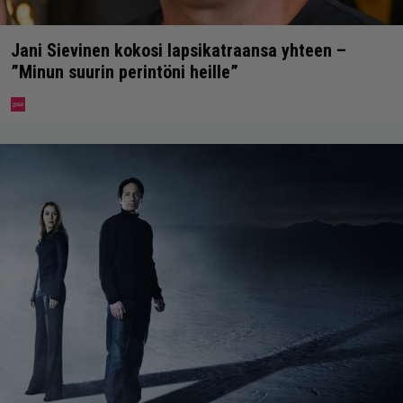
Jani Sievinen kokosi lapsikatraansa yhteen –
”Minun suurin perintöni heille”