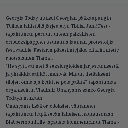
Georgia Today
uutisoi Georgian pääkaupungin
Tbilisin lähistöllä järjestetyn Tbilisi Jam! Fest -
tapahtuman peruuntuneen paikallisten
ortodoksipappien usutettua lauman protestoijia
festivaalille. Festarin pääesiintyjäksi oli kiinnitetty
ruotsalainen Tiamat.
”He syyttivät meitä seksiorgioiden järjestämisestä,
ja yhtäkkiä sähköt menivät. Minun tietääkseni
tilojen omistaja kytki ne pois päältä”, tapahtumaa
organisoinut Vladimir Unanyants sanoo Georgia
Todayn mukaan.
Unanyants lisää ortodoksien väittäneen
tapahtuman häpäisevän läheisen hautausmaan.
Blabbermouthille
tapausta kommentoinut Tiamat-