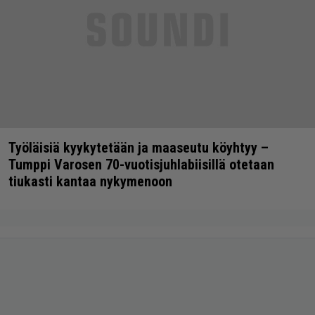
Työläisiä kyykytetään ja maaseutu köyhtyy –
Tumppi Varosen 70-vuotisjuhlabiisillä otetaan
tiukasti kantaa nykymenoon