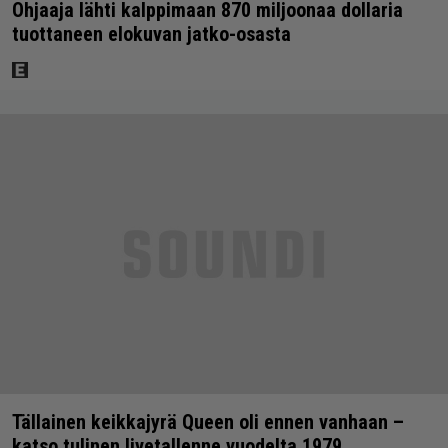
Ohjaaja lähti kalppimaan 870 miljoonaa dollaria
tuottaneen elokuvan jatko-osasta
Tällainen keikkajyrä Queen oli ennen vanhaan –
katso tulinen livetallenne vuodelta 1979