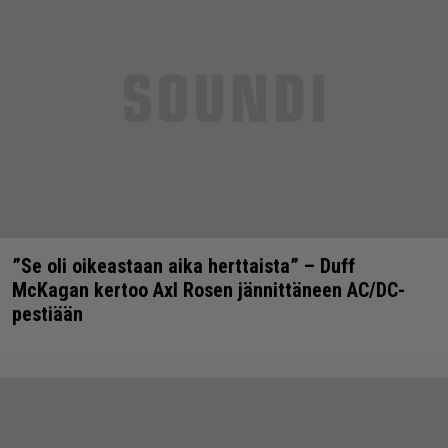
”Se oli oikeastaan aika herttaista” – Duff
McKagan kertoo Axl Rosen jännittäneen AC/DC-
pestiään