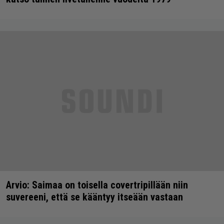
Arvio: Saimaa on toisella covertripillään niin
suvereeni, että se kääntyy itseään vastaan