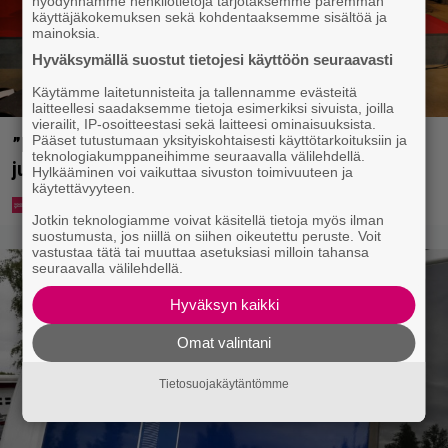
hyödynnämme henkilötietoja tarjotaksemme paremman
käyttäjäkokemuksen sekä kohdentaaksemme sisältöä ja
mainoksia.
Hyväksymällä suostut tietojesi käyttöön seuraavasti
Käytämme laitetunnisteita ja tallennamme evästeitä
laitteellesi saadaksemme tietoja esimerkiksi sivuista, joilla
vierailit, IP-osoitteestasi sekä laitteesi ominaisuuksista.
Pääset tutustumaan yksityiskohtaisesti käyttötarkoituksiin ja
”Että semmonen sirkus” – TTK-kilpailijat
teknologiakumppaneihimme seuraavalla välilehdellä.
julkistettiin ja kansalla on sanottavaa
Hylkääminen voi vaikuttaa sivuston toimivuuteen ja
käytettävyyteen.
Jotkin teknologiamme voivat käsitellä tietoja myös ilman
suostumusta, jos niillä on siihen oikeutettu peruste. Voit
vastustaa tätä tai muuttaa asetuksiasi milloin tahansa
seuraavalla välilehdellä.
Hyväksyn kaikki
Omat valintani
Tietosuojakäytäntömme