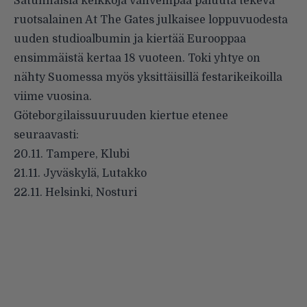
Satunnaisia keikkoja vahvempaa paluuta tekevä
ruotsalainen At The Gates julkaisee loppuvuodesta
uuden studioalbumin ja kiertää Eurooppaa
ensimmäistä kertaa 18 vuoteen. Toki yhtye on
nähty Suomessa myös yksittäisillä festarikeikoilla
viime vuosina.
Göteborgilaissuuruuden kiertue etenee
seuraavasti:
20.11. Tampere, Klubi
21.11. Jyväskylä, Lutakko
22.11. Helsinki, Nosturi