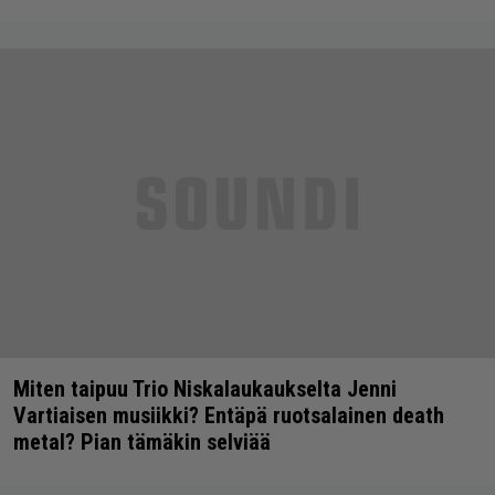
Miten taipuu Trio Niskalaukaukselta Jenni
Vartiaisen musiikki? Entäpä ruotsalainen death
metal? Pian tämäkin selviää