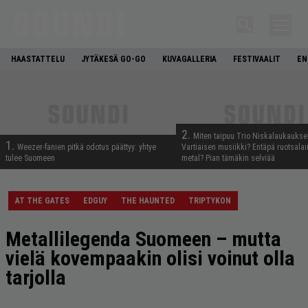
HAASTATTELU
JYTÄKESÄ GO-GO
KUVAGALLERIA
FESTIVAALIT
EN
2.
Miten taipuu Trio Niskalaukaukse
1.
Weezer-fanien pitkä odotus päättyy: yhtye
Vartiaisen musiikki? Entäpä ruotsala
tulee Suomeen
metal? Pian tämäkin selviää
AT THE GATES
EDGUY
THE HAUNTED
TRIPTYKON
Metallilegenda Suomeen – mutta
vielä kovempaakin olisi voinut olla
tarjolla