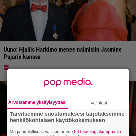
Uuno: Hjallis Harkimo menee naimisiin Jasmine
Pajarin kanssa
Arvostamme yksityisyyttäsi
Valintasi
Tarvitsemme suostumuksesi tarjotaksemme
henkilökohtaisen käyttökokemuksen
Me ja huolellisesti valitsemamme
88 teknologiakumppania