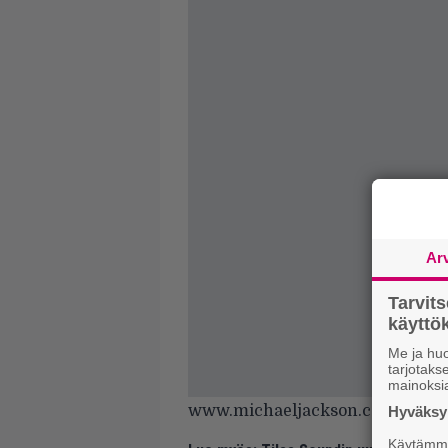
Ar
Tarvit
käytt
Me ja huo
tarjotak
mainoksi
www.michaeljackson.com
Hyväksym
Käytämme 