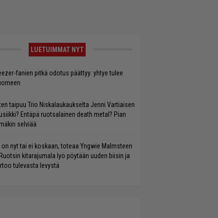
LUETUIMMAT NYT
ezer-fanien pitkä odotus päättyy: yhtye tulee
uomeen
ten taipuu Trio Niskalaukaukselta Jenni Vartiaisen
siikki? Entäpä ruotsalainen death metal? Pian
mäkin selviää
 on nyt tai ei koskaan, toteaa Yngwie Malmsteen
Ruotsin kitarajumala lyö pöytään uuden biisin ja
rtoo tulevasta levystä