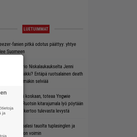
LUETUIMMAT
ezer-fanien pitkä odotus päättyy: yhtye
ulee Suomeen
ten taipuu Trio Niskalaukaukselta Jenni
rtiaisen musiikki? Entäpä ruotsalainen death
tal? Pian tämäkin selviää
sen
 on nyt tai ei koskaan, toteaa Yngwie
lmsteen – Ruotsin kitarajumala lyö pöytään
tietoja
den biisin ja kertoo tulevasta levystä
 ja
ind Channel palasi tauolta tuplasinglen ja
yttävän videon voimin
toja