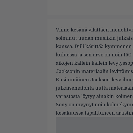
Viime kesänä yllättäen menehty
solminut uuden musiikin julka
kanssa. Diili käsittää kymmenen
kuluessa ja sen arvo on noin 150
aikojen kallein kallein levytyss
Jacksonin materiaalin levittämis
Ensimmäinen Jackson-levy ilmes
julkaisematonta uutta materiaa
varastosta löytyy ainakin kolmen
Sony on myynyt noin kolmekymm
kesäkuussa tapahtuneen artisti