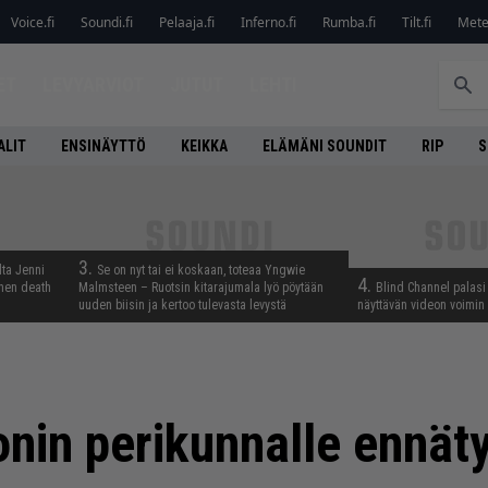
Voice.fi
Soundi.fi
Pelaaja.fi
Inferno.fi
Rumba.fi
Tilt.fi
Metel
ET
LEVYARVIOT
JUTUT
LEHTI
ALIT
ENSINÄYTTÖ
KEIKKA
ELÄMÄNI SOUNDIT
RIP
S
3.
lta Jenni
Se on nyt tai ei koskaan, toteaa Yngwie
4.
inen death
Malmsteen – Ruotsin kitarajumala lyö pöytään
Blind Channel palasi 
uuden biisin ja kertoo tulevasta levystä
näyttävän videon voimin
nin perikunnalle ennät