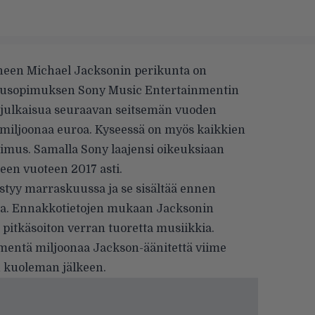
neen Michael Jacksonin perikunta on
isusopimuksen Sony Music Entertainmentin
 julkaisua seuraavan seitsemän vuoden
 miljoonaa euroa. Kyseessä on myös kaikkien
opimus. Samalla Sony laajensi oikeuksiaan
een vuoteen 2017 asti.
tyy marraskuussa ja se sisältää ennen
lia. Ennakkotietojen mukaan Jacksonin
 pitkäsoiton verran tuoretta musiikkia.
entä miljoonaa Jackson-äänitettä viime
n kuoleman jälkeen.