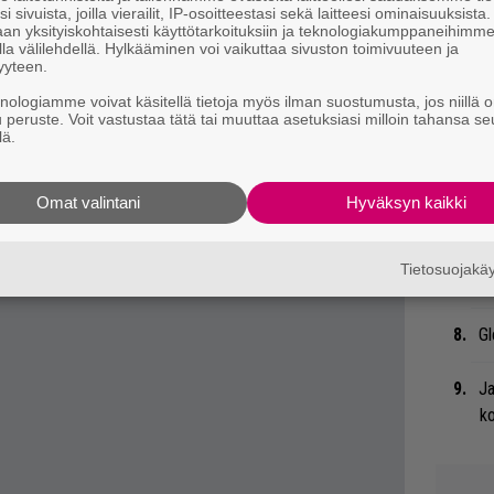
 tiedät mistä kahvitauolla puhutaan! Nappaa
i sivuista, joilla vierailit, IP-osoitteestasi sekä laitteesi ominaisuuksista
an yksityiskohtaisesti käyttötarkoituksiin ja teknologiakumppaneihimm
eenaiheet suoraan sähköpostiin tästä.
Uu
la välilehdellä. Hylkääminen voi vaikuttaa sivuston toimivuuteen ja
Va
yyteen.
ry
knologiamme voivat käsitellä tietoja myös ilman suostumusta, jos niillä o
u peruste. Voit vastustaa tätä tai muuttaa asetuksiasi milloin tahansa se
lä.
Li
ta
Me
Omat valintani
Hyväksyn kaikki
Ar
Tietosuojak
su
Gl
Ja
ko