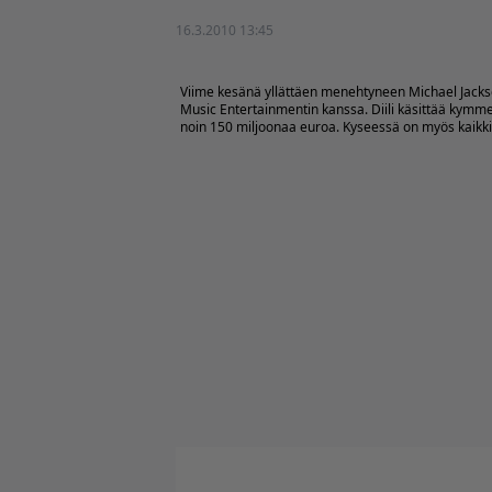
16.3.2010 13:45
Viime kesänä yllättäen menehtyneen Michael Jacks
Music Entertainmentin kanssa. Diili käsittää kymm
noin 150 miljoonaa euroa. Kyseessä on myös kaikkie