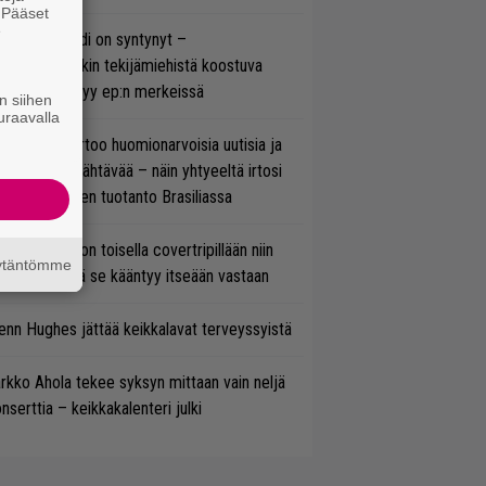
. Pääset
e
si superbändi on syntynyt –
ihtoehtorockin tekijämiehistä koostuva
hmä esittäytyy ep:n merkeissä
n siihen
uraavalla
nkin Park kertoo huomionarvoisia uutisia ja
rjoaa uutta nähtävää – näin yhtyeeltä irtosi
teora-aikojen tuotanto Brasiliassa
vio: Saimaa on toisella covertripillään niin
äytäntömme
vereeni, että se kääntyy itseään vastaan
enn Hughes jättää keikkalavat terveyssyistä
rkko Ahola tekee syksyn mittaan vain neljä
nserttia – keikkakalenteri julki