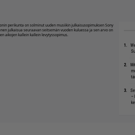
onin perikunta on solminut uuden musiikin julkaisusopimuksen Sony
enen julkaisua seuraavan seitsemän vuoden kuluessa ja sen arvo on
n aikojen kallein kallein levytyssopimus.
We
S
Mi
mu
tä
Se
– 
ke