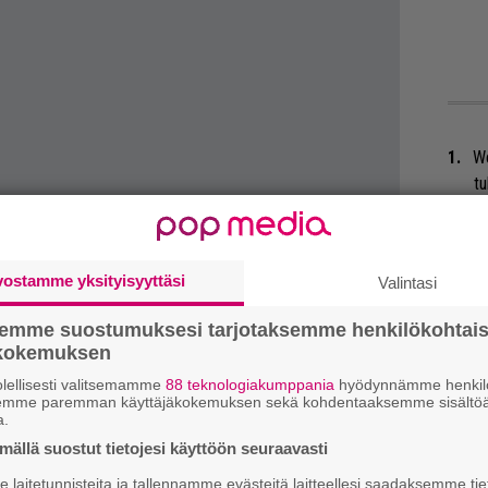
We
t
Mi
Va
vostamme yksityisyyttäsi
Valintasi
me
semme suostumuksesi tarjotaksemme henkilökohtai
Se
ökokemuksen
Ma
lellisesti valitsemamme
88 teknologiakumppania
hyödynnämme henkilö
uu
semme paremman käyttäjäkokemuksen sekä kohdentaaksemme sisältöä
a.
Bl
ällä suostut tietojesi käyttöön seuraavasti
nä
laitetunnisteita ja tallennamme evästeitä laitteellesi saadaksemme tie