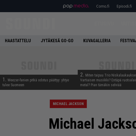
Como.fi
Episodi.fi
ETUSIVU
UUTIS
HAASTATTELU
JYTÄKESÄ GO-GO
KUVAGALLERIA
FESTIVA
2.
Miten taipuu Trio Niskalaukaukse
1.
Weezer-fanien pitkä odotus päättyy: yhtye
Vartiaisen musiikki? Entäpä ruotsala
tulee Suomeen
metal? Pian tämäkin selviää
MICHAEL JACKSON
Michael Jackso