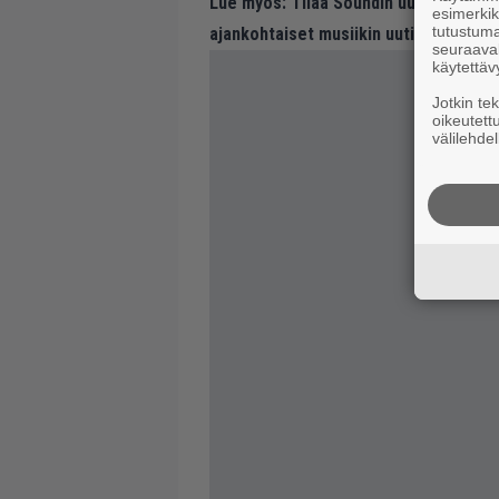
Lue myös:
Tilaa Soundin uutiskirje ja
esimerkiks
tutustuma
ajankohtaiset musiikin uutiset ja puh
seuraaval
käytettäv
Jotkin te
oikeutett
välilehdel