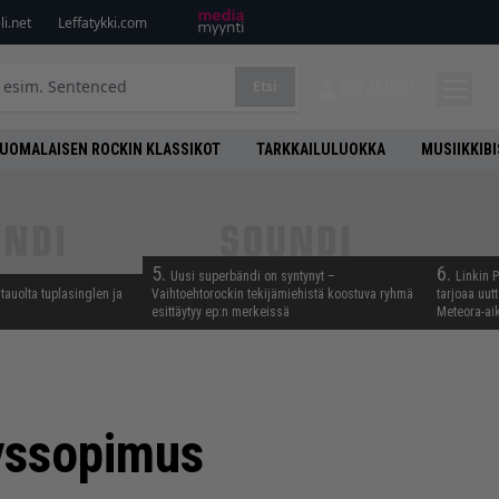
i.net
Leffatykki.com
Etsi
KIRJAUDU
UOMALAISEN ROCKIN KLASSIKOT
TARKKAILULUOKKA
MUSIIKKIB
5.
6.
Uusi superbändi on syntynyt –
Linkin 
tauolta tuplasinglen ja
Vaihtoehtorockin tekijämiehistä koostuva ryhmä
tarjoaa uut
esittäytyy ep:n merkeissä
Meteora-aik
yssopimus