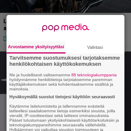
Laulaja Mirellan rantakuvat ovat täynnä lomaa,
aurinkoa ja iloa
Arvostamme yksityisyyttäsi
Valintasi
Tarvitsemme suostumuksesi tarjotaksemme
henkilökohtaisen käyttökokemuksen
Me ja huolellisesti valitsemamme
88 teknologiakumppania
hyödynnämme henkilötietoja tarjotaksemme paremman
käyttäjäkokemuksen sekä kohdentaaksemme sisältöä ja
mainoksia.
Hyväksymällä suostut tietojesi käyttöön seuraavasti
Käytämme laitetunnisteita ja tallennamme evästeitä
laitteellesi saadaksemme tietoja esimerkiksi sivuista, joilla
vierailit, IP-osoitteestasi sekä laitteesi ominaisuuksista.
Pääset tutustumaan yksityiskohtaisesti käyttötarkoituksiin ja
teknologiakumppaneihimme seuraavalla välilehdellä.
Hylkääminen voi vaikuttaa sivuston toimivuuteen ja