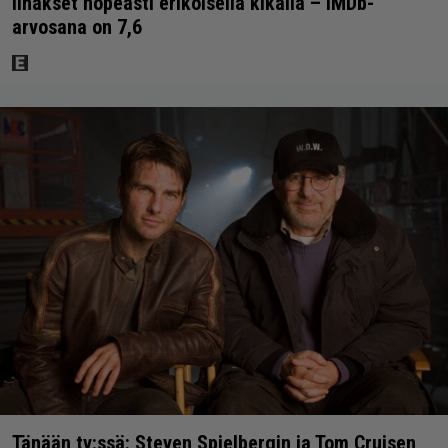
lihakset nopeasti erikoisella kikalla – IMDb-
arvosana on 7,6
Tänään tv:ssä: Steven Spielbergin ja Tom Cruisen