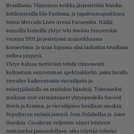
Brasiliassa. Viimeinen keikka järjestetään bändin
kotikonnuilla São Paulossa, ja tapahtumapaikkana
toimii Mercado Livre Arena Pacaembu. Näillä
samoilla kulmilla yhtye teki itseään tunnetuksi
vuonna 1991 järjestetyssä
maineikkaassa
konsertissa
, ja uran lopussa olisi tarkoitus tavallaan
sulkea ympyrä.
Yhtye haluaa tiettävästi tehdä viimeisestä
keikastaan suuremman spektaakkelin, jossa lavalla
vierailee kaikenmoisia vierailijoita ja
esiintyjälistalla on muitakin bändejä. Toistaiseksi
mukaan ovat varmistuneet yhtyepuolella Sacred
Reich ja Krisiun, ja vierailijoina kuullaan ainakin
Sepulturan entisiä jäseniä Jean Dolabellaa ja Jairo
Guedzia. Cavaleran veljesten nimet loistavat
toistaiseksi poissaolollaan, aika näyttää tuleeko