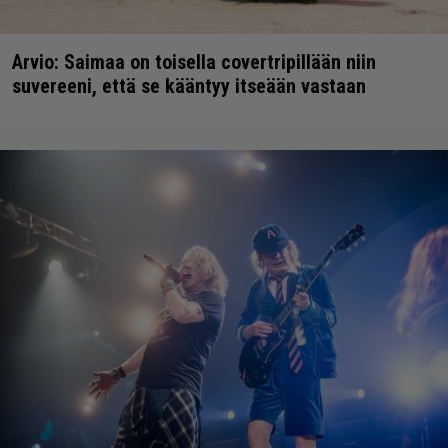
Arvio: Saimaa on toisella covertripillään niin
suvereeni, että se kääntyy itseään vastaan