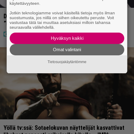
käytettävyyteen.
Jotkin teknologiamme voivat käsitellä tietoja myös ilman
Diandra julkaisi upeita kuvia Helsingistä –
suostumusta, jos niillä on siihen oikeutettu peruste. Voit
”Puitteet kohdillaan”
vastustaa tätä tai muuttaa asetuksiasi milloin tahansa
seuraavalla välilehdellä.
Hyväksyn kaikki
Omat valintani
Tietosuojakäytäntömme
Yöllä tv:ssä: Sotaelokuvan näyttelijät kasvattivat