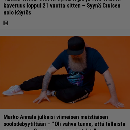
kaveruus loppui 21 vuotta sitten – Syynä Cruisen
nolo käytös
Marko Annala julkaisi viimeisen maistiaisen
soolodebyytiltään – ”Oli vahva tunne, että tällaista