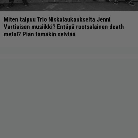
Miten taipuu Trio Niskalaukaukselta Jenni
Vartiaisen musiikki? Entäpä ruotsalainen death
metal? Pian tämäkin selviää