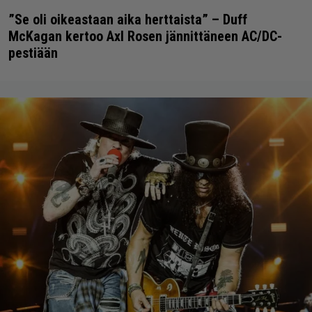
”Se oli oikeastaan aika herttaista” – Duff
McKagan kertoo Axl Rosen jännittäneen AC/DC-
pestiään