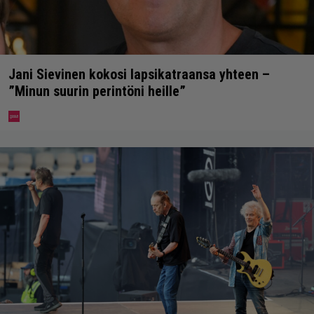
Jani Sievinen kokosi lapsikatraansa yhteen –
”Minun suurin perintöni heille”