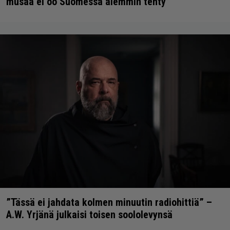
musaa ei oo Suomessa aiemmin tehty”
”Tässä ei jahdata kolmen minuutin radiohittiä” –
A.W. Yrjänä julkaisi toisen soololevynsä