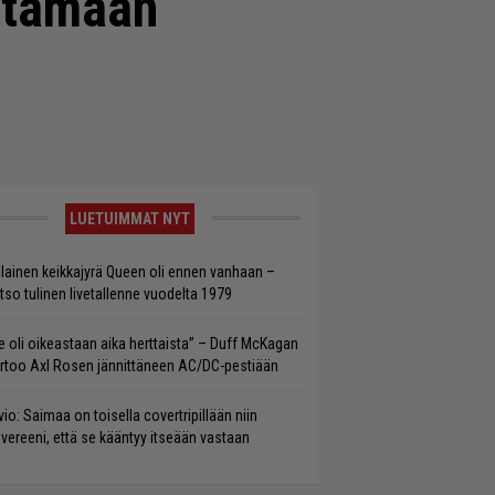
ittamaan
LUETUIMMAT NYT
llainen keikkajyrä Queen oli ennen vanhaan –
tso tulinen livetallenne vuodelta 1979
e oli oikeastaan aika herttaista” – Duff McKagan
rtoo Axl Rosen jännittäneen AC/DC-pestiään
vio: Saimaa on toisella covertripillään niin
vereeni, että se kääntyy itseään vastaan