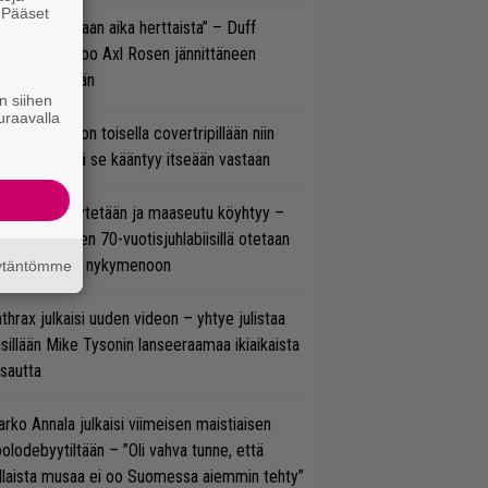
. Pääset
e oli oikeastaan aika herttaista” – Duff
e
cKagan kertoo Axl Rosen jännittäneen
C/DC-pestiään
n siihen
uraavalla
vio: Saimaa on toisella covertripillään niin
vereeni, että se kääntyy itseään vastaan
öläisiä kyykytetään ja maaseutu köyhtyy –
mppi Varosen 70-vuotisjuhlabiisillä otetaan
ukasti kantaa nykymenoon
äytäntömme
thrax julkaisi uuden videon – yhtye julistaa
isillään Mike Tysonin lanseeraamaa ikiaikaista
isautta
rko Annala julkaisi viimeisen maistiaisen
olodebyytiltään – ”Oli vahva tunne, että
llaista musaa ei oo Suomessa aiemmin tehty”