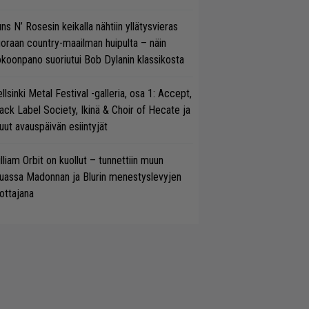
ns N’ Rosesin keikalla nähtiin yllätysvieras
oraan country-maailman huipulta – näin
koonpano suoriutui Bob Dylanin klassikosta
llsinki Metal Festival -galleria, osa 1: Accept,
ack Label Society, Ikinä & Choir of Hecate ja
ut avauspäivän esiintyjät
lliam Orbit on kuollut – tunnettiin muun
uassa Madonnan ja Blurin menestyslevyjen
ottajana