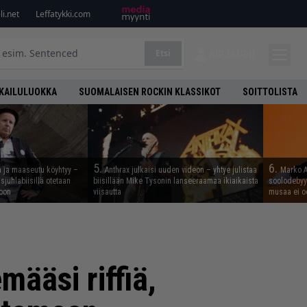
i.net
Leffatykki.com
Etsi
KIRJAUDU
KAILULUOKKA
SUOMALAISEN ROCKIN KLASSIKOT
SOITTOLISTA
5.
6.
n ja maaseutu köyhtyy –
Anthrax julkaisi uuden videon – yhtye julistaa
Marko A
juhlabiisillä otetaan
biisillään Mike Tysonin lanseeraamaa ikiaikaista
soolodebyyt
noon
viisautta
musaa ei o
määsi riffiä,