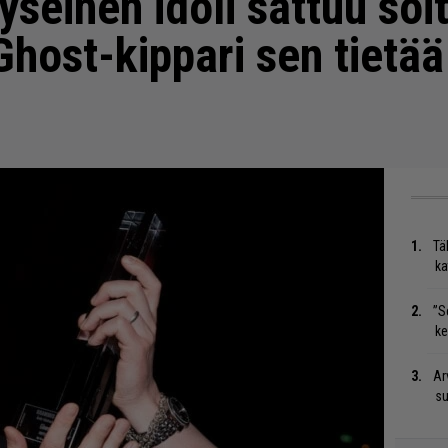
kyseinen idoli sattuu so
Ghost-kippari sen tietää
Tä
ka
”S
ke
Ar
su