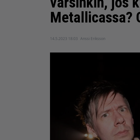
varsinkin, jos 
Metallicassa? 
14.5.2023 18:03
Anssi Eriksson