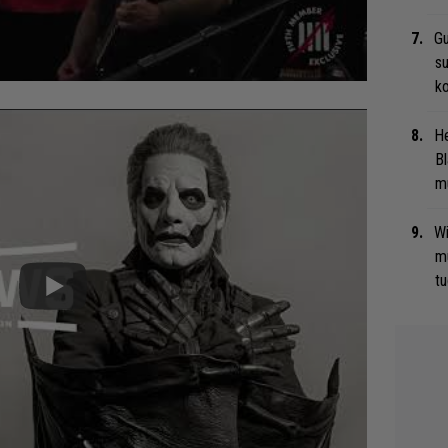
Gu
su
ko
He
Bl
mu
Wi
m
tu