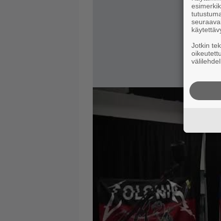
esimerkiks
tutustuma
seuraaval
käytettäv
Jotkin te
oikeutett
välilehdel