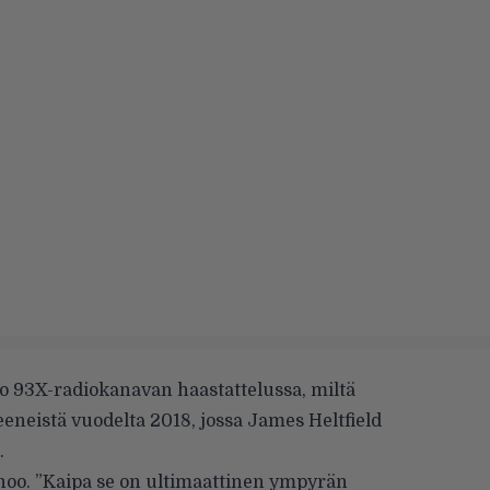
o 93X-radiokanavan haastattelussa, miltä
eeneistä vuodelta 2018, jossa James Heltfield
.
anoo. ”Kaipa se on ultimaattinen ympyrän