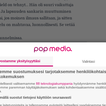
eld on tehnyt… Hän oli suuri vaikuttaja
en. Ja lapsuuden sankarin muuttuminen
i, jos moinen ilmaus sallitaan, ja sitten
lu on mahtavaa, luonnollisesti. Se vetää
-tunnelmissa.
vostamme yksityisyyttäsi
Valintasi
semme suostumuksesi tarjotaksemme henkilökohtai
ökokemuksen
lellisesti valitsemamme
88 teknologiakumppania
hyödynnämme henkilö
semme paremman käyttäjäkokemuksen sekä kohdentaaksemme sisältöä
a.
Tä
ällä suostut tietojesi käyttöön seuraavasti
ka
laitetunnisteita ja tallennamme evästeitä laitteellesi saadaksemme tie