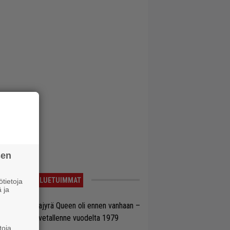
sen
LUETUIMMAT
tietoja
 ja
llainen keikkajyrä Queen oli ennen vanhaan –
tso tulinen livetallenne vuodelta 1979
toja