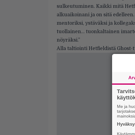
sulkeutuminen. Kaikki mitä Hetfi
alkuaikoinani ja on sitä edelle
mentoriksi, ystäväksi ja kollegaks
tuollainen… tuonkaltainen imarte
nöyräksi.”
Alla taltiointi Hetfieldistä Ghost
Ar
Tarvit
käytt
Me ja huo
tarjotak
mainoksi
Hyväksym
Käytämme 