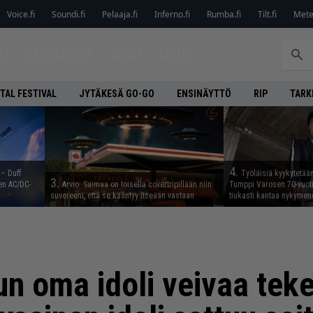
Voice.fi
Soundi.fi
Pelaaja.fi
Inferno.fi
Rumba.fi
Tilt.fi
Metel
ET
LEVYARVIOT
JUTUT
LEHTI
TAL FESTIVAL
JYTÄKESÄ GO-GO
ENSINÄYTTÖ
RIP
TARK
4.
 – Duff
Työläisiä kyykytetää
3.
en AC/DC-
Arvio: Saimaa on toisella covertripillään niin
Tumppi Varosen 70-vuotis
suvereeni, että se kääntyy itseään vastaan
tiukasti kantaa nykyme
un oma idoli veivaa teke