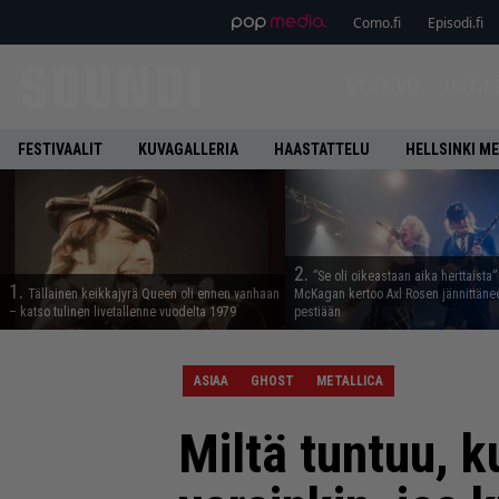
Como.fi
Episodi.fi
ETUSIVU
UUTIS
FESTIVAALIT
KUVAGALLERIA
HAASTATTELU
HELLSINKI ME
2.
”Se oli oikeastaan aika herttaista”
1.
Tällainen keikkajyrä Queen oli ennen vanhaan
McKagan kertoo Axl Rosen jännittäne
– katso tulinen livetallenne vuodelta 1979
pestiään
ASIAA
GHOST
METALLICA
Miltä tuntuu, k