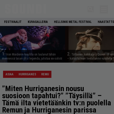
FESTIVAALIT
KUVAGALLERIA
HELLSINKI METAL FESTIVAL
HAASTATTE
1.
2.
Iron Maidenin keulilla on laulanut tähän
Tällainen keikkajyrä Queen oli e
mennessä tasan yksi legenda, julistaa ex-solisti
– katso tulinen livetallenne vuodelta
ASIAA
HURRIGANES
REMU
”Miten Hurriganesin nousu
suosioon tapahtui?” ”Täysillä” –
Tämä ilta vietetäänkin tv:n puolella
Remun ja Hurriganesin parissa