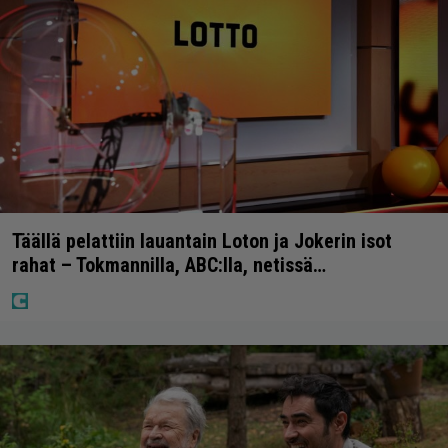
Täällä pelattiin lauantain Loton ja Jokerin isot
rahat – Tokmannilla, ABC:lla, netissä…