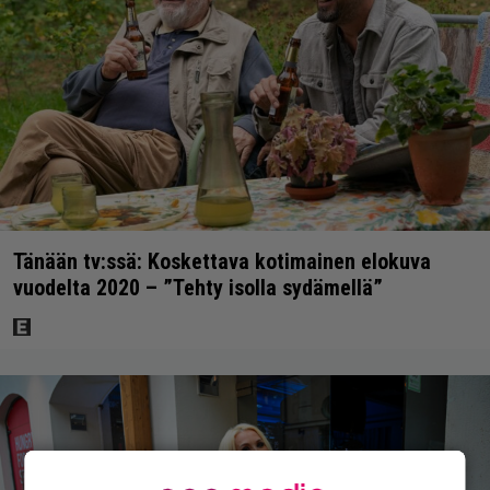
Tänään tv:ssä: Koskettava kotimainen elokuva
vuodelta 2020 – ”Tehty isolla sydämellä”