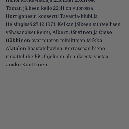
Hanoi Rocks -laulaja
Michael Monroe
.
Tämän jälkeen kello 22:41 on vuorossa
Hurriganesin
konsertti
Tavastia-klubilla
Helsingissä 27.12.1974. Keikan jälkeen suhteellisen
vähäsanaiset Remu,
Albert Järvinen
ja
Cisse
Häkkinen
ovat nuoren toimittajan
Mikko
Alatalon
haastateltavina. Kerrassaan hieno
rupatteluhetki! Ohjelman ohjauksesta vastaa
Jouko Konttinen
.