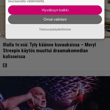
seuraavalla välilehdellä.
Hyväksyn kaikki
Omat valintani
Tietosuojakäytäntömme
Illalla tv:ssä: Tyly käänne kuvauksissa – Meryl
Streepin käytös muuttui draamakomedian
kulisseissa