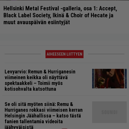
Hellsinki Metal Festival -galleria, osa 1: Accept,
Black Label Society, Ikinä & Choir of Hecate ja
muut avauspäivän esiintyjät
AIHEESEEN LIITTYEN
Levyarvio: Remun & Hurriganesin
viimeinen keikka oli näyttävä
spektaakkeli – Toimii myös
kotisohvalta katsottuna
Se oli sitä myöten siinä: Remu &
Hurriganes rokkasi viimeisen kerran
Helsingin Jäähallissa – katso tästä
fanien tallentamia videoita
jäähyväisistä