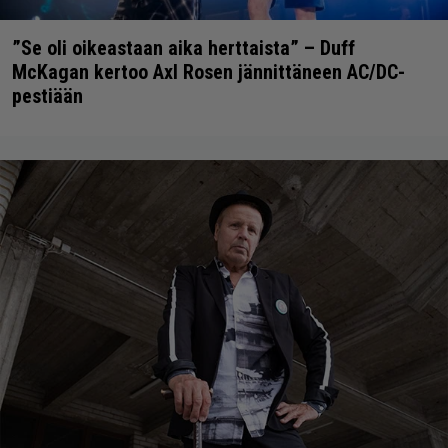
”Se oli oikeastaan aika herttaista” – Duff
McKagan kertoo Axl Rosen jännittäneen AC/DC-
pestiään