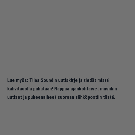
Lue myös:
Tilaa Soundin uutiskirje ja tiedät mistä
kahvitauolla puhutaan! Nappaa ajankohtaiset musiikin
uutiset ja puheenaiheet suoraan sähköpostiin tästä.