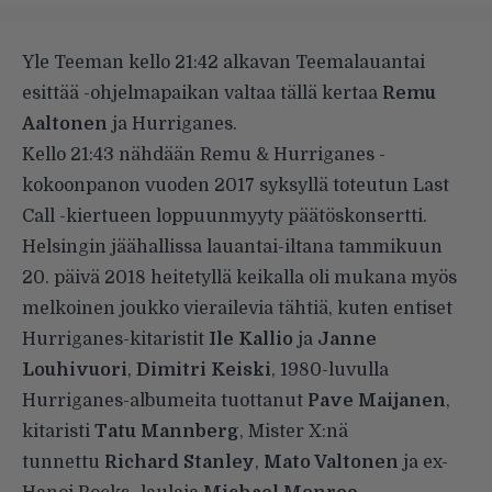
Yle Teeman kello 21:42 alkavan Teemalauantai
esittää -ohjelmapaikan valtaa tällä kertaa
Remu
Aaltonen
ja Hurriganes.
Kello 21:43 nähdään Remu & Hurriganes -
kokoonpanon vuoden 2017 syksyllä toteutun Last
Call -kiertueen loppuunmyyty
päätöskonsertti
.
Helsingin jäähallissa lauantai-iltana tammikuun
20. päivä 2018 heitetyllä keikalla oli mukana myös
melkoinen joukko vierailevia tähtiä, kuten entiset
Hurriganes-kitaristit
Ile Kallio
ja
Janne
Louhivuori
,
Dimitri Keiski
, 1980-luvulla
Hurriganes-albumeita tuottanut
Pave Maijanen
,
kitaristi
Tatu Mannberg
, Mister X:nä
tunnettu
Richard Stanley
,
Mato Valtonen
ja ex-