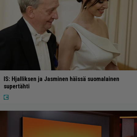
IS: Hjalliksen ja Jasminen häissä suomalainen
supertähti