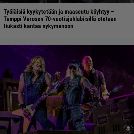
Työläisiä kyykytetään ja maaseutu köyhtyy –
Tumppi Varosen 70-vuotisjuhlabiisillä otetaan
tiukasti kantaa nykymenoon