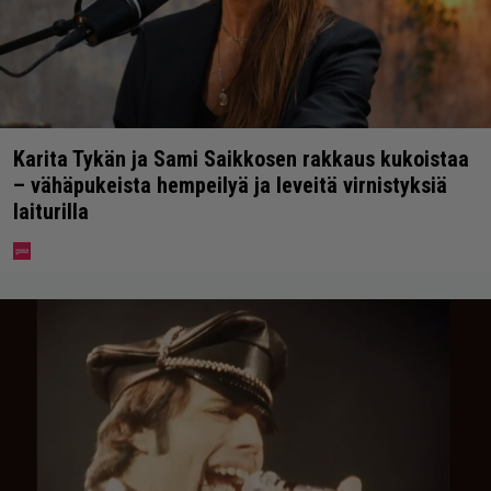
Karita Tykän ja Sami Saikkosen rakkaus kukoistaa
– vähäpukeista hempeilyä ja leveitä virnistyksiä
laiturilla