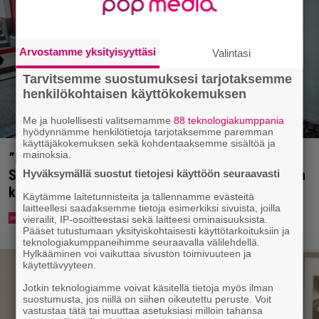
Arvostamme yksityisyyttäsi
Valintasi
Tarvitsemme suostumuksesi tarjotaksemme
henkilökohtaisen käyttökokemuksen
Me ja huolellisesti valitsemamme
88 teknologiakumppania
hyödynnämme henkilötietoja tarjotaksemme paremman
käyttäjäkokemuksen sekä kohdentaaksemme sisältöä ja
mainoksia.
”Mitä isompi vehje, sen paremmin kulkee” –
Susanna Penttilä suuntasi Bangbussinsa Helsingin
Hyväksymällä suostut tietojesi käyttöön seuraavasti
keskustaan
Käytämme laitetunnisteita ja tallennamme evästeitä
laitteellesi saadaksemme tietoja esimerkiksi sivuista, joilla
vierailit, IP-osoitteestasi sekä laitteesi ominaisuuksista.
Pääset tutustumaan yksityiskohtaisesti käyttötarkoituksiin ja
teknologiakumppaneihimme seuraavalla välilehdellä.
Hylkääminen voi vaikuttaa sivuston toimivuuteen ja
käytettävyyteen.
Jotkin teknologiamme voivat käsitellä tietoja myös ilman
suostumusta, jos niillä on siihen oikeutettu peruste. Voit
vastustaa tätä tai muuttaa asetuksiasi milloin tahansa