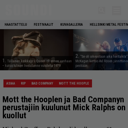
HAASTATTELU
FESTIVAALIT
KUVAGALLERIA
HELLSINKI METAL FESTI
2.
”Se oli oikeastaan aika herttaista”
1.
Tällainen keikkajyrä Queen oli ennen vanhaan
McKagan kertoo Axl Rosen jännittäne
– katso tulinen livetallenne vuodelta 1979
pestiään
ASIAA
RIP
BAD COMPANY
MOTT THE HOOPLE
Mott the Hooplen ja Bad Companyn
perustajiin kuulunut Mick Ralphs on
kuollut