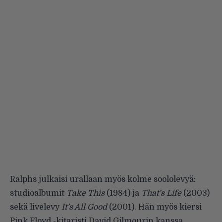
Ralphs julkaisi urallaan myös kolme soololevyä:
studioalbumit
Take This
(1984) ja
That’s Life
(2003)
sekä livelevy
It’s All Good
(2001). Hän myös kiersi
Pink Floyd -kitaristi David Gilmourin kanssa