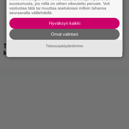
suostumusta, jos niillä on siihen oikeutettu peruste. Voit
vastustaa tätä tai muuttaa asetuksiasi milloin tahansa
seuraavalla välilehdellä.
Hyväksyn kaikki
Omat valintani
Tänän tv:ssä: Esko Salminen ja Satu Silvo tekevät
Tietosuojakäytäntömme
hienot pääroolit vuoden 1984 menestyselokuvassa