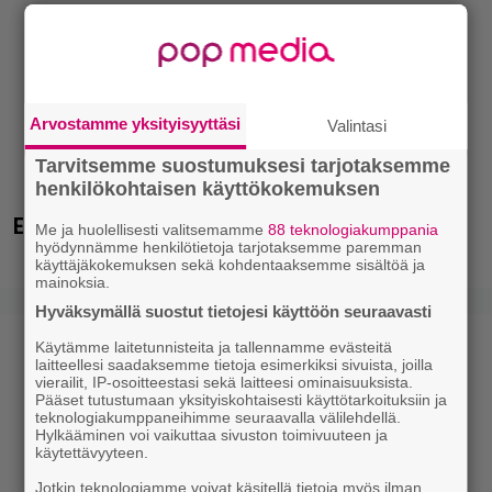
Arvostamme yksityisyyttäsi
Valintasi
Tarvitsemme suostumuksesi tarjotaksemme
henkilökohtaisen käyttökokemuksen
Eurojackpotista 80 000 euroa Suomeen – tänne
Me ja huolellisesti valitsemamme
88 teknologiakumppania
hyödynnämme henkilötietoja tarjotaksemme paremman
käyttäjäkokemuksen sekä kohdentaaksemme sisältöä ja
mainoksia.
Hyväksymällä suostut tietojesi käyttöön seuraavasti
Käytämme laitetunnisteita ja tallennamme evästeitä
laitteellesi saadaksemme tietoja esimerkiksi sivuista, joilla
vierailit, IP-osoitteestasi sekä laitteesi ominaisuuksista.
Pääset tutustumaan yksityiskohtaisesti käyttötarkoituksiin ja
teknologiakumppaneihimme seuraavalla välilehdellä.
Hylkääminen voi vaikuttaa sivuston toimivuuteen ja
käytettävyyteen.
Jotkin teknologiamme voivat käsitellä tietoja myös ilman