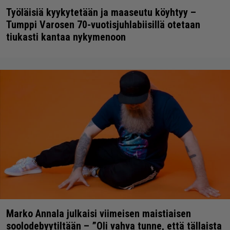
Työläisiä kyykytetään ja maaseutu köyhtyy –
Tumppi Varosen 70-vuotisjuhlabiisillä otetaan
tiukasti kantaa nykymenoon
Marko Annala julkaisi viimeisen maistiaisen
soolodebyytiltään – ”Oli vahva tunne, että tällaista