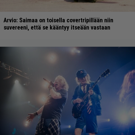
Arvio: Saimaa on toisella covertripillään niin
suvereeni, että se kääntyy itseään vastaan