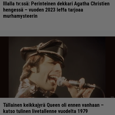
Illalla tv:ssä: Perinteinen dekkari Agatha Christien
hengessä – vuoden 2023 leffa tarjoaa
murhamysteerin
Tällainen keikkajyrä Queen oli ennen vanhaan –
katso tulinen livetallenne vuodelta 1979