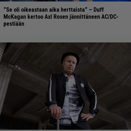
”Se oli oikeastaan aika herttaista” – Duff
McKagan kertoo Axl Rosen jännittäneen AC/DC-
pestiään