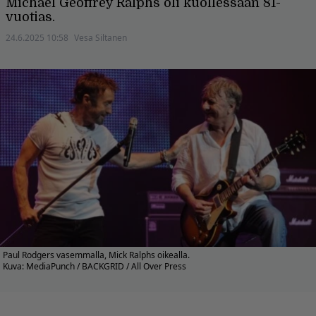
Michael Geoffrey Ralphs oli kuollessaan 81-
vuotias.
24.6.2025 10:58
Vesa Siltanen
Paul Rodgers vasemmalla, Mick Ralphs oikealla.
Kuva: MediaPunch / BACKGRID / All Over Press