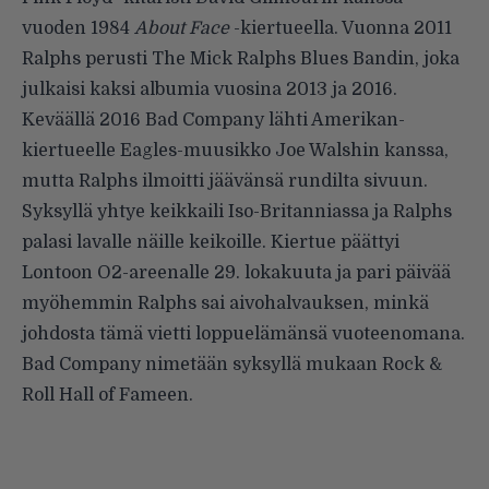
vuoden 1984
About Face
-kiertueella. Vuonna 2011
Ralphs perusti The Mick Ralphs Blues Bandin, joka
julkaisi kaksi albumia vuosina 2013 ja 2016.
Keväällä 2016 Bad Company lähti Amerikan-
kiertueelle Eagles-muusikko Joe Walshin kanssa,
mutta Ralphs ilmoitti jäävänsä rundilta sivuun.
Syksyllä yhtye keikkaili Iso-Britanniassa ja Ralphs
palasi lavalle näille keikoille. Kiertue päättyi
Lontoon O2-areenalle 29. lokakuuta ja pari päivää
myöhemmin Ralphs sai aivohalvauksen, minkä
johdosta tämä vietti loppuelämänsä vuoteenomana.
Bad Company nimetään syksyllä mukaan Rock &
Roll Hall of Fameen.