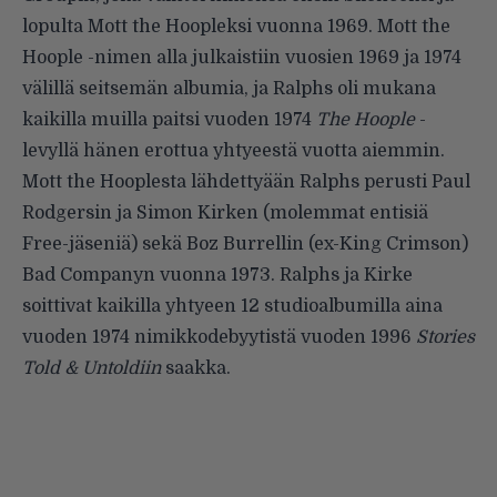
lopulta Mott the Hoopleksi vuonna 1969. Mott the
Hoople -nimen alla julkaistiin vuosien 1969 ja 1974
välillä seitsemän albumia, ja Ralphs oli mukana
kaikilla muilla paitsi vuoden 1974
The Hoople
-
levyllä hänen erottua yhtyeestä vuotta aiemmin.
Mott the Hooplesta lähdettyään Ralphs perusti Paul
Rodgersin ja Simon Kirken (molemmat entisiä
Free-jäseniä) sekä Boz Burrellin (ex-King Crimson)
Bad Companyn vuonna 1973. Ralphs ja Kirke
soittivat kaikilla yhtyeen 12 studioalbumilla aina
vuoden 1974 nimikkodebyytistä vuoden 1996
Stories
Told & Untoldiin
saakka.