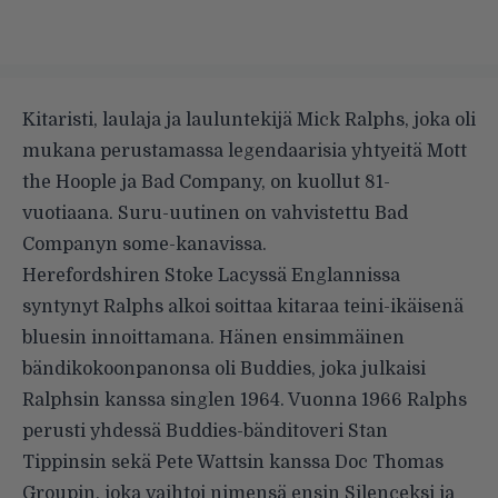
Kitaristi, laulaja ja lauluntekijä Mick Ralphs, joka oli
mukana perustamassa legendaarisia yhtyeitä Mott
the Hoople ja Bad Company, on kuollut 81-
vuotiaana. Suru-uutinen on vahvistettu Bad
Companyn some-kanavissa.
Herefordshiren Stoke Lacyssä Englannissa
syntynyt Ralphs alkoi soittaa kitaraa teini-ikäisenä
bluesin innoittamana. Hänen ensimmäinen
bändikokoonpanonsa oli Buddies, joka julkaisi
Ralphsin kanssa singlen 1964. Vuonna 1966 Ralphs
perusti yhdessä Buddies-bänditoveri Stan
Tippinsin sekä Pete Wattsin kanssa Doc Thomas
Groupin, joka vaihtoi nimensä ensin Silenceksi ja