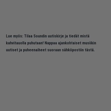
Lue myös:
Tilaa Soundin uutiskirje ja tiedät mistä
kahvitauolla puhutaan! Nappaa ajankohtaiset musiikin
uutiset ja puheenaiheet suoraan sähköpostiin tästä.