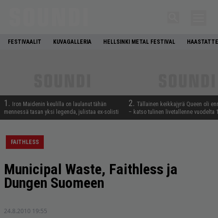
FESTIVAALIT
KUVAGALLERIA
HELLSINKI METAL FESTIVAL
HAASTATTE
1.
2.
Iron Maidenin keulilla on laulanut tähän
Tällainen keikkajyrä Queen oli e
mennessä tasan yksi legenda, julistaa ex-solisti
– katso tulinen livetallenne vuodelta
FAITHLESS
Municipal Waste, Faithless ja
Dungen Suomeen
24.8.2010 19:55