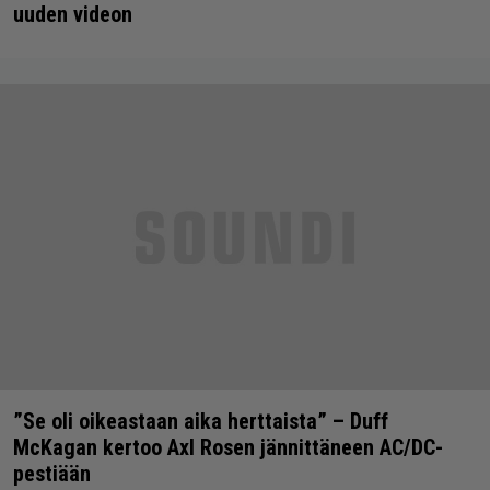
uuden videon
”Se oli oikeastaan aika herttaista” – Duff
McKagan kertoo Axl Rosen jännittäneen AC/DC-
pestiään