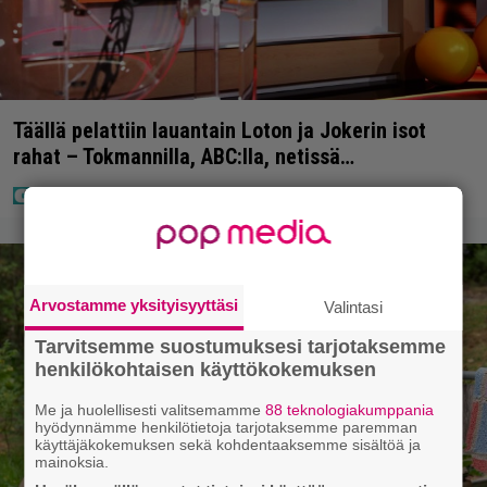
Täällä pelattiin lauantain Loton ja Jokerin isot
rahat – Tokmannilla, ABC:lla, netissä…
Arvostamme yksityisyyttäsi
Valintasi
Tarvitsemme suostumuksesi tarjotaksemme
henkilökohtaisen käyttökokemuksen
Me ja huolellisesti valitsemamme
88 teknologiakumppania
hyödynnämme henkilötietoja tarjotaksemme paremman
käyttäjäkokemuksen sekä kohdentaaksemme sisältöä ja
mainoksia.