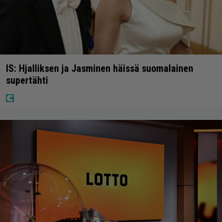
IS: Hjalliksen ja Jasminen häissä suomalainen
supertähti