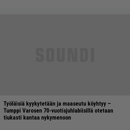
Työläisiä kyykytetään ja maaseutu köyhtyy –
Tumppi Varosen 70-vuotisjuhlabiisillä otetaan
tiukasti kantaa nykymenoon