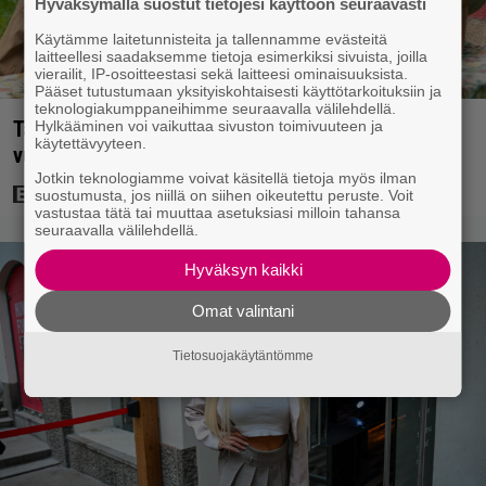
Hyväksymällä suostut tietojesi käyttöön seuraavasti
Käytämme laitetunnisteita ja tallennamme evästeitä
laitteellesi saadaksemme tietoja esimerkiksi sivuista, joilla
vierailit, IP-osoitteestasi sekä laitteesi ominaisuuksista.
Pääset tutustumaan yksityiskohtaisesti käyttötarkoituksiin ja
teknologiakumppaneihimme seuraavalla välilehdellä.
Tänään tv:ssä: Koskettava kotimainen elokuva
Hylkääminen voi vaikuttaa sivuston toimivuuteen ja
käytettävyyteen.
vuodelta 2020 – ”Tehty isolla sydämellä”
Jotkin teknologiamme voivat käsitellä tietoja myös ilman
suostumusta, jos niillä on siihen oikeutettu peruste. Voit
vastustaa tätä tai muuttaa asetuksiasi milloin tahansa
seuraavalla välilehdellä.
Hyväksyn kaikki
Omat valintani
Tietosuojakäytäntömme