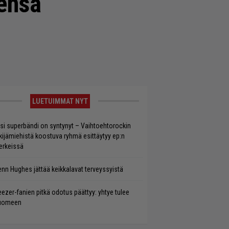
sensä
LUETUIMMAT NYT
si superbändi on syntynyt – Vaihtoehtorockin
kijämiehistä koostuva ryhmä esittäytyy ep:n
rkeissä
enn Hughes jättää keikkalavat terveyssyistä
ezer-fanien pitkä odotus päättyy: yhtye tulee
uomeen