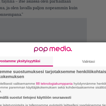
 täynnä – itse asiassa olen parhaillaan
lua, ja olen lavalla paljon nopeammin kuin
tuonnempana.”
vostamme yksityisyyttäsi
Valintasi
Uu
semme suostumuksesi tarjotaksemme henkilökohtai
ökokemuksen
Va
ry
lellisesti valitsemamme
88 teknologiakumppania
hyödynnämme henkilö
semme paremman käyttäjäkokemuksen sekä kohdentaaksemme sisältöä
a.
Gl
ällä suostut tietojesi käyttöön seuraavasti
laitetunnisteita ja tallennamme evästeitä laitteellesi saadaksemme tie
We