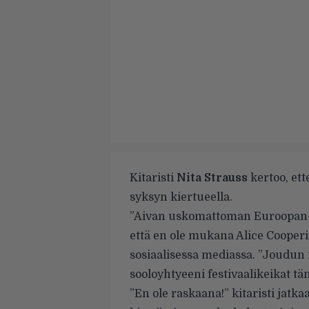
Kitaristi
Nita Strauss
kertoo, et
syksyn kiertueella.
”Aivan uskomattoman Euroopan-k
että en ole mukana Alice Cooperin
sosiaalisessa mediassa. ”Joudun
sooloyhtyeeni festivaalikeikat t
”En ole raskaana!” kitaristi jatk