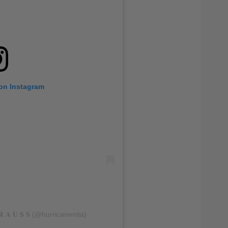
 on Instagram
 𝐑 𝐀 𝐔 𝐒 𝐒 (@hurricanenita)