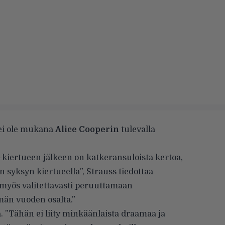
tei ole mukana
Alice Cooperin
tulevalla
iertueen jälkeen on katkeransuloista kertoa,
 syksyn kiertueella”, Strauss tiedottaa
 myös valitettavasti peruuttamaan
ämän vuoden osalta.”
aa. ”Tähän ei liity minkäänlaista draamaa ja