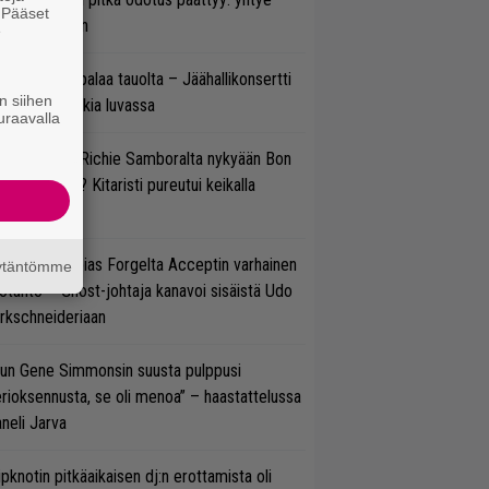
. Pääset
ulee Suomeen
e
ind Channel palaa tauolta – Jäähallikonsertti
n siihen
 uutta musiikkia luvassa
uraavalla
ten sujuvat Richie Samboralta nykyään Bon
vi -hommat? Kitaristi pureutui keikalla
nhaan hittiin
in sujuu Tobias Forgelta Acceptin varhainen
äytäntömme
otanto – Ghost-johtaja kanavoi sisäistä Udo
rkschneideriaan
un Gene Simmonsin suusta pulppusi
rioksennusta, se oli menoa” – haastattelussa
neli Jarva
ipknotin pitkäaikaisen dj:n erottamista oli