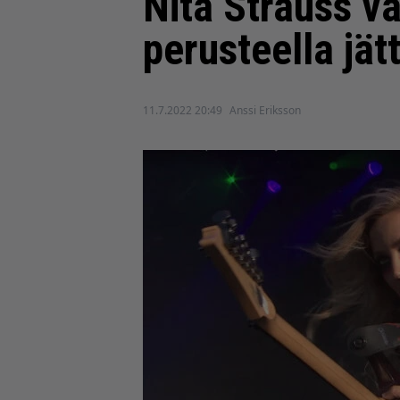
Nita Strauss v
perusteella jä
11.7.2022 20:49
Anssi Eriksson