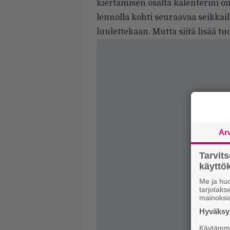
kiertämisen osalta kalenterini on
lennolla kohti seuraavaa seikkai
luulettekaan. Mutta siitä lisää 
Ar
Tarvit
käytt
Me ja huo
tarjotak
mainoksi
Hyväksym
Käytämme 