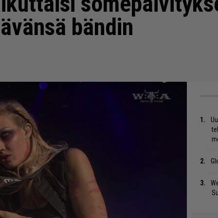
aikuttaisi somepäivityk
ttävänsä bändin
Uu
te
me
Gl
We
S