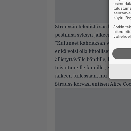
esimerkiks
tutustuma
seuraaval
käytettäv
Straussin tekstistä saa käsityks
Jotkin te
oikeutett
pestiinsä syksyn jälkeen.
välilehdel
”Kuluneet kahdeksan vuotta yhde
enkä voisi olla kiitollisempi Alic
ällistyttävälle bändille, henkilök
toivottaneille faneille”, Strauss 
jälkeen tullessaan, mutta olen iku
Strauss korvasi entisen Alice Coo