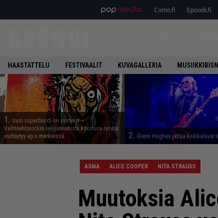
Como.fi
Episodi.fi
ETUSIVU
UUTIS
HAASTATTELU
FESTIVAALIT
KUVAGALLERIA
MUSIIKKIBIS
1.
Uusi superbändi on syntynyt –
Vaihtoehtorockin tekijämiehistä koostuva ryhmä
2.
esittäytyy ep:n merkeissä
Glenn Hughes jättää keikkalavat t
ASIAA
ALICE COOPER
NITA STRAUSS
Muutoksia Alic