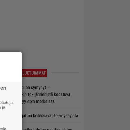
LUETUIMMAT
si superbändi on syntynyt –
sen
ihtoehtorockin tekijämiehistä koostuva
hmä esittäytyy ep:n merkeissä
tietoja
 ja
enn Hughes jättää keikkalavat terveyssyistä
toja
ezer-fanien pitkä odotus päättyy: yhtye