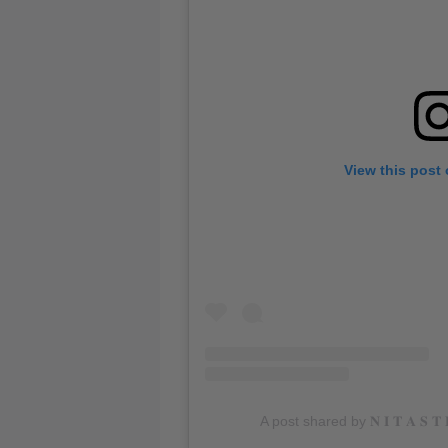
View this post
A post shared by 𝐍 𝐈 𝐓 𝐀 𝐒 𝐓