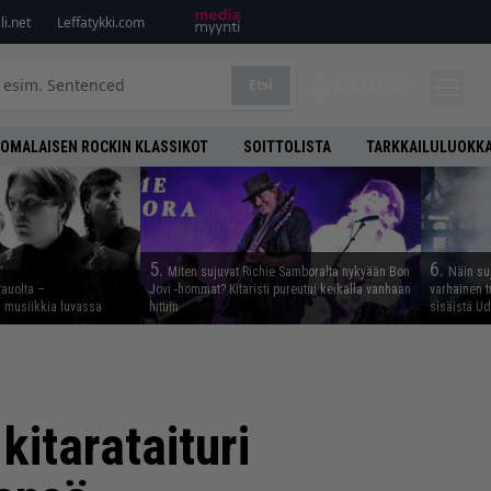
i.net
Leffatykki.com
Etsi
KIRJAUDU
OMALAISEN ROCKIN KLASSIKOT
SOITTOLISTA
TARKKAILULUOKK
5.
6.
Miten sujuvat Richie Samboralta nykyään Bon
Näin su
tauolta –
Jovi -hommat? Kitaristi pureutui keikalla vanhaan
varhainen t
ta musiikkia luvassa
hittiin
sisäistä U
itarataituri