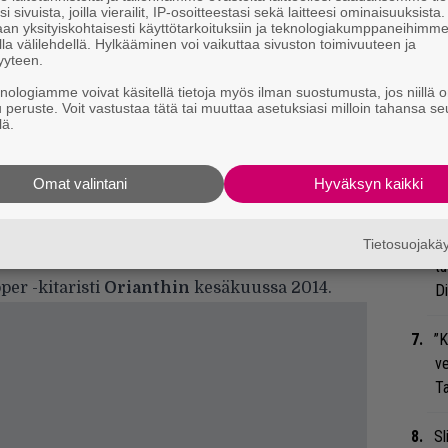
i sivuista, joilla vierailit, IP-osoitteestasi sekä laitteesi ominaisuuksista
t
an yksityiskohtaisesti käyttötarkoituksiin ja teknologiakumppaneihimm
la välilehdellä. Hylkääminen voi vaikuttaa sivuston toimivuuteen ja
yyteen.
Bl
en, jonka mukaan hän ei olisi palaamassa
knologiamme voivat käsitellä tietoja myös ilman suostumusta, jos niillä o
ja
u peruste. Voit vastustaa tätä tai muuttaa asetuksiasi milloin tahansa se
lä.
Mi
ssä ovat olleet elämäni määrittävä kokemus,
Jo
elle, Sheryl Cooperille, Shep Gordonille,
Omat valintani
Hyväksyn kaikki
va
unnalle ja minut painajaisiinne tervetulleeksi
kirjoittaa. ”En tiedä mitä tulevaisuus tuo tämän
Nä
Tietosuojak
isesti kiitollinen.”
tu
per -kitaristi
Orianthin
kesäkuussa 2014.
Di
”K
ve
Ta
Sl