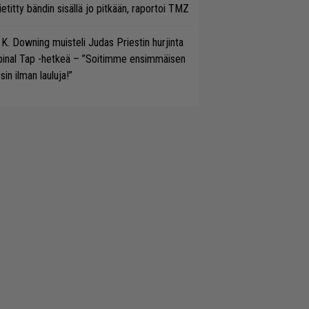
etitty bändin sisällä jo pitkään, raportoi TMZ
 K. Downing muisteli Judas Priestin hurjinta
pinal Tap -hetkeä – ”Soitimme ensimmäisen
isin ilman lauluja!”