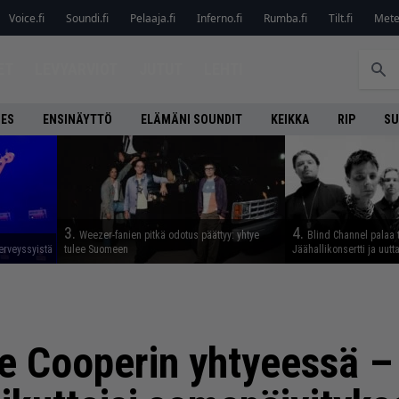
Voice.fi
Soundi.fi
Pelaaja.fi
Inferno.fi
Rumba.fi
Tilt.fi
Metel
ET
LEVYARVIOT
JUTUT
LEHTI
NES
ENSINÄYTTÖ
ELÄMÄNI SOUNDIT
KEIKKA
RIP
SU
3.
4.
Weezer-fanien pitkä odotus päättyy: yhtye
Blind Channel palaa 
erveyssyistä
tulee Suomeen
Jäähallikonsertti ja uut
e Cooperin yhtyeessä – k