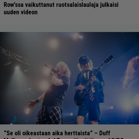
Row’ssa vaikuttanut ruotsalaislaulaja julkaisi
uuden videon
”Se oli oikeastaan aika herttaista” – Duff