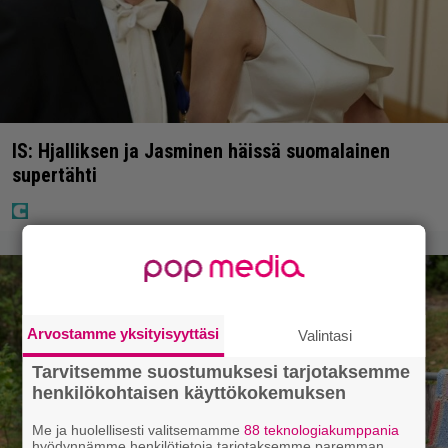
IS: Hjalliksen ja Jasminen häissä suomalainen
supertähti
Arvostamme yksityisyyttäsi
Valintasi
Tarvitsemme suostumuksesi tarjotaksemme
henkilökohtaisen käyttökokemuksen
Me ja huolellisesti valitsemamme
88 teknologiakumppania
hyödynnämme henkilötietoja tarjotaksemme paremman