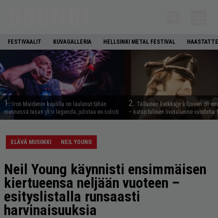
FESTIVAALIT
KUVAGALLERIA
HELLSINKI METAL FESTIVAL
HAASTATTE
1.
2.
Iron Maidenin keulilla on laulanut tähän
Tällainen keikkajyrä Queen oli e
mennessä tasan yksi legenda, julistaa ex-solisti
– katso tulinen livetallenne vuodelta
ELÄVÄ MUSIIKKI
NEIL YOUNG
Neil Young käynnisti ensimmäisen
kiertueensa neljään vuoteen –
esityslistalla runsaasti
harvinaisuuksia