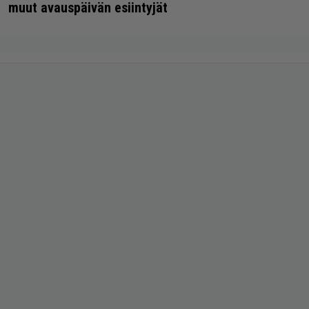
muut avauspäivän esiintyjät