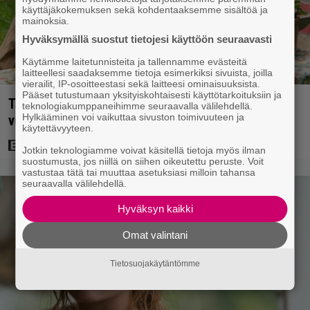
käyttäjäkokemuksen sekä kohdentaaksemme sisältöä ja
mainoksia.
Hyväksymällä suostut tietojesi käyttöön seuraavasti
Käytämme laitetunnisteita ja tallennamme evästeitä
laitteellesi saadaksemme tietoja esimerkiksi sivuista, joilla
vierailit, IP-osoitteestasi sekä laitteesi ominaisuuksista.
Pääset tutustumaan yksityiskohtaisesti käyttötarkoituksiin ja
Tänään tv:ssä: Koskettava kotimainen elokuva
teknologiakumppaneihimme seuraavalla välilehdellä.
Hylkääminen voi vaikuttaa sivuston toimivuuteen ja
vuodelta 2020 – ”Tehty isolla sydämellä”
käytettävyyteen.
Jotkin teknologiamme voivat käsitellä tietoja myös ilman
suostumusta, jos niillä on siihen oikeutettu peruste. Voit
vastustaa tätä tai muuttaa asetuksiasi milloin tahansa
seuraavalla välilehdellä.
Hyväksyn kaikki
Omat valintani
Tietosuojakäytäntömme