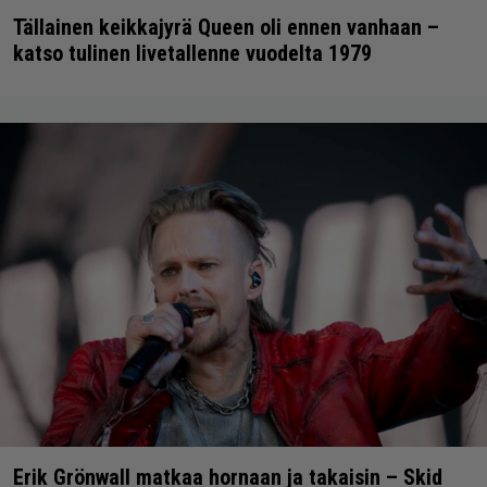
Tällainen keikkajyrä Queen oli ennen vanhaan –
katso tulinen livetallenne vuodelta 1979
Erik Grönwall matkaa hornaan ja takaisin – Skid