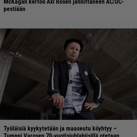
McKagan kertoo Axl Rosen jännittäneen AC/DC-
pestiään
Työläisiä kyykytetään ja maaseutu köyhtyy –
Tumppi Varosen 70-vuotisjuhlabiisillä otetaan