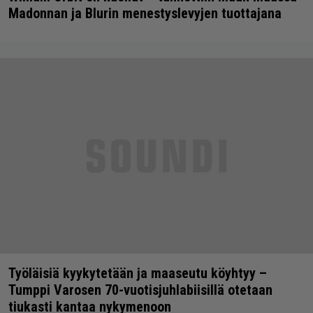
Madonnan ja Blurin menestyslevyjen tuottajana
Työläisiä kyykytetään ja maaseutu köyhtyy –
Tumppi Varosen 70-vuotisjuhlabiisillä otetaan
tiukasti kantaa nykymenoon