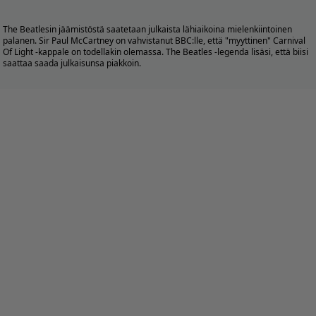
The Beatlesin jäämistöstä saatetaan julkaista lähiaikoina mielenkiintoinen
palanen. Sir Paul McCartney on vahvistanut BBC:lle, että "myyttinen" Carnival
Of Light -kappale on todellakin olemassa. The Beatles -legenda lisäsi, että biisi
saattaa saada julkaisunsa piakkoin.