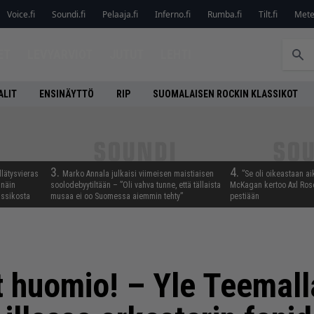
Voice.fi
Soundi.fi
Pelaaja.fi
Inferno.fi
Rumba.fi
Tilt.fi
Metel
ET
LEVYARVIOT
JUTUT
LEHTI
ALIT
ENSINÄYTTÖ
RIP
SUOMALAISEN ROCKIN KLASSIKOT
3.
4.
llätysvieras
Marko Annala julkaisi viimeisen maistiaisen
”Se oli oikeastaan ai
 näin
soolodebyytiltään – ”Oli vahva tunne, että tällaista
McKagan kertoo Axl Rose
assikosta
musaa ei oo Suomessa aiemmin tehty”
pestiään
t huomio! – Yle Teemall