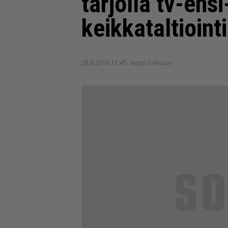
tarjolla tv-ensi
keikkataltioint
28.8.2016 11:45
Anssi Eriksson