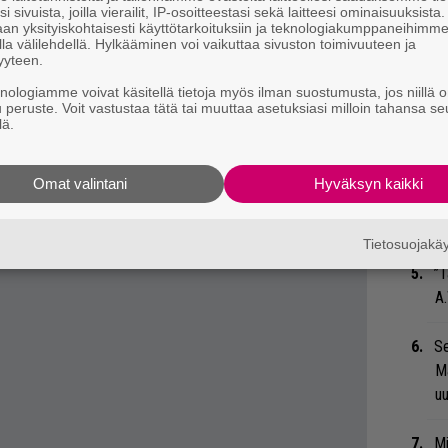
su
i sivuista, joilla vierailit, IP-osoitteestasi sekä laitteesi ominaisuuksista
an yksityiskohtaisesti käyttötarkoituksiin ja teknologiakumppaneihimm
ko
la välilehdellä. Hylkääminen voi vaikuttaa sivuston toimivuuteen ja
yyteen.
Ma
 tiedät mistä kahvitauolla puhutaan! Nappaa
knologiamme voivat käsitellä tietoja myös ilman suostumusta, jos niillä o
so
u peruste. Voit vastustaa tätä tai muuttaa asetuksiasi milloin tahansa se
eenaiheet suoraan sähköpostiin tästä.
lä.
tä
”S
Omat valintani
Hyväksyn kaikki
M
A
Tietosuojak
”T
A.
Se
Ma
uu
Mi