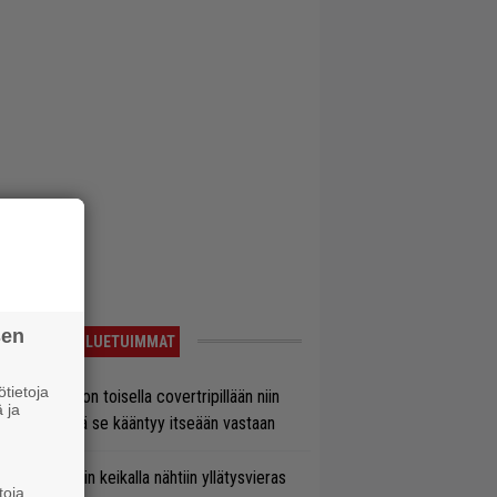
sen
LUETUIMMAT
tietoja
vio: Saimaa on toisella covertripillään niin
 ja
vereeni, että se kääntyy itseään vastaan
ns N’ Rosesin keikalla nähtiin yllätysvieras
toja