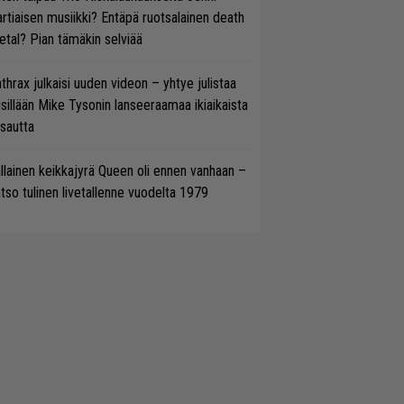
rtiaisen musiikki? Entäpä ruotsalainen death
tal? Pian tämäkin selviää
thrax julkaisi uuden videon – yhtye julistaa
isillään Mike Tysonin lanseeraamaa ikiaikaista
isautta
llainen keikkajyrä Queen oli ennen vanhaan –
tso tulinen livetallenne vuodelta 1979