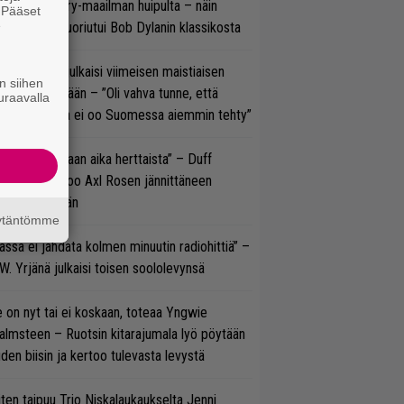
oraan country-maailman huipulta – näin
. Pääset
e
koonpano suoriutui Bob Dylanin klassikosta
rko Annala julkaisi viimeisen maistiaisen
n siihen
olodebyytiltään – ”Oli vahva tunne, että
uraavalla
llaista musaa ei oo Suomessa aiemmin tehty”
e oli oikeastaan aika herttaista” – Duff
cKagan kertoo Axl Rosen jännittäneen
C/DC-pestiään
äytäntömme
ässä ei jahdata kolmen minuutin radiohittiä” –
W. Yrjänä julkaisi toisen soololevynsä
 on nyt tai ei koskaan, toteaa Yngwie
lmsteen – Ruotsin kitarajumala lyö pöytään
den biisin ja kertoo tulevasta levystä
ten taipuu Trio Niskalaukaukselta Jenni