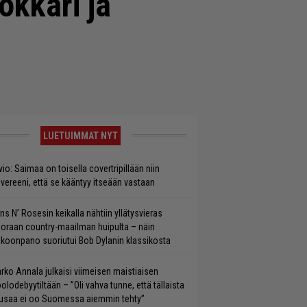
dokkari ja
LUETUIMMAT NYT
vio: Saimaa on toisella covertripillään niin
vereeni, että se kääntyy itseään vastaan
ns N’ Rosesin keikalla nähtiin yllätysvieras
oraan country-maailman huipulta – näin
koonpano suoriutui Bob Dylanin klassikosta
rko Annala julkaisi viimeisen maistiaisen
olodebyytiltään – ”Oli vahva tunne, että tällaista
saa ei oo Suomessa aiemmin tehty”