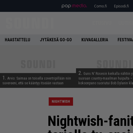
Como.fi
Episodi.fi
ETUSIVU
UUTIS
HAASTATTELU
JYTÄKESÄ GO-GO
KUVAGALLERIA
FESTIVA
2.
Guns N’ Rosesin keikalla nähtiin y
1.
Arvio: Saimaa on toisella covertripillään niin
suoraan country-maailman huipulta –
suvereeni, että se kääntyy itseään vastaan
kokoonpano suoriutui Bob Dylanin kl
NIGHTWISH
Nightwish-fani