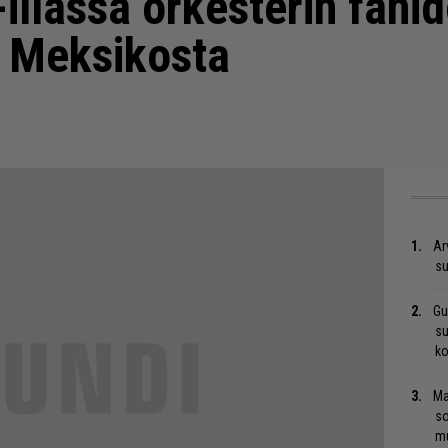
-illassa orkesterin fani
i Meksikosta
Ar
su
Gu
su
ko
Ma
so
mu