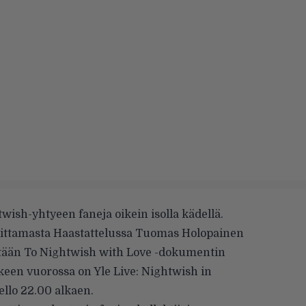
twish-yhtyeen faneja oikein isolla kädellä.
ittamasta
Haastattelussa Tuomas Holopainen
ytään
To Nightwish with Love
-dokumentin
älkeen vuorossa on
Yle Live: Nightwish in
kello 22.00 alkaen.