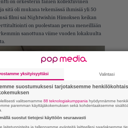
tti on orkesterin fanien kollektiivinen
a sitä oli mukana tekemässä ihmisiä yli 50
ensä filmi sai Nightwishin Himoksen keikan
ttitaltiointi on puolestaan perua meneillään
tarkemmin sanottuna viime vuoden lokakuulta
ta.
vostamme yksityisyyttäsi
Valintasi
semme suostumuksesi tarjotaksemme henkilökohtai
ökokemuksen
lellisesti valitsemamme
88 teknologiakumppania
hyödynnämme henkilö
Ar
semme paremman käyttäjäkokemuksen sekä kohdentaaksemme sisältöä
su
a.
ällä suostut tietojesi käyttöön seuraavasti
Gu
laitetunnisteita ja tallennamme evästeitä laitteellesi saadaksemme tie