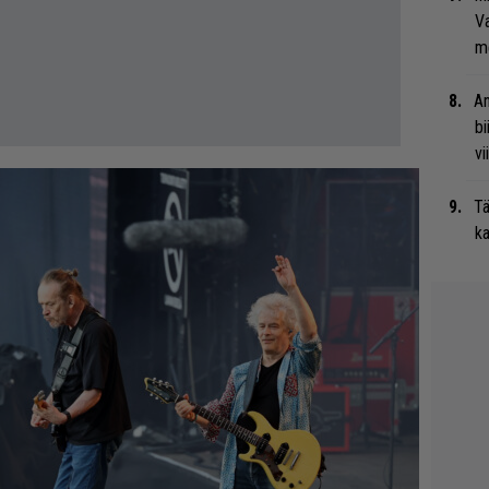
Va
me
An
bi
vi
Tä
ka