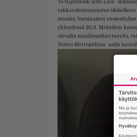
To Nightwish with Love -dokumen
rakkaudentunnustus idoleilleen j
maasta. Varsinaisen ensiesityks
yhteydessä 20.8. Meksikon konser
olevalta maailmankiertueelta, 
Teatro Metropólitan -salin lauteil
Ar
Tarvit
käytt
Me ja huo
tarjotak
mainoksi
Hyväksym
Käytämme 