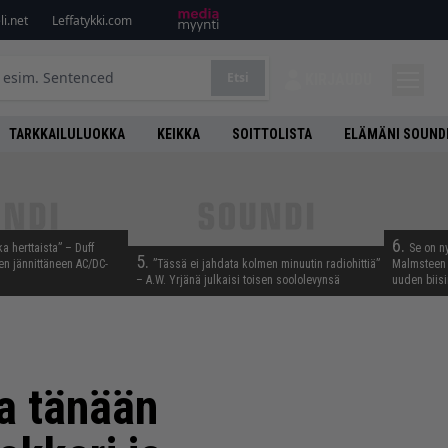
i.net
Leffatykki.com
Etsi
KIRJAUDU
TARKKAILULUOKKA
KEIKKA
SOITTOLISTA
ELÄMÄNI SOUND
6.
ka herttaista” – Duff
Se on n
5.
n jännittäneen AC/DC-
”Tässä ei jahdata kolmen minuutin radiohittiä”
Malmsteen 
– A.W. Yrjänä julkaisi toisen soololevynsä
uuden biisi
a tänään